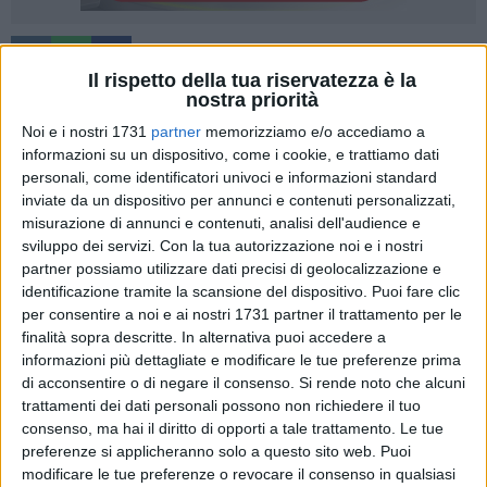
5
Il rispetto della tua riservatezza è la
nostra priorità
Noi e i nostri 1731
partner
memorizziamo e/o accediamo a
Omologato o non omologato? Questo è il dilemma che ha
informazioni su un dispositivo, come i cookie, e trattiamo dati
tenuto banco nella giornata di mercoledì a Terlizzi. Da una
personali, come identificatori univoci e informazioni standard
parte il sindaco
Ninni Gemmato
che avrebbe confermato
inviate da un dispositivo per annunci e contenuti personalizzati,
l'omologazione dello stadio mostrando il verbale di
misurazione di annunci e contenuti, analisi dell'audience e
omologazione della Figc e confermando la volontà di
sviluppo dei servizi.
Con la tua autorizzazione noi e i nostri
partner possiamo utilizzare dati precisi di geolocalizzazione e
effettuare i lavori previsti nello stesso verbale; dall'altra parte
identificazione tramite la scansione del dispositivo. Puoi fare clic
il presidente del Terlizzi Calcio
Giuseppe De Nicolo
che ha
per consentire a noi e ai nostri 1731 partner il trattamento per le
controreplicato al sindaco esibendo una lettera della Figc
finalità sopra descritte. In alternativa puoi accedere a
che confermerebbe la non omologazione dello stadio
informazioni più dettagliate e modificare le tue preferenze prima
"Comunale": «Caro Ninni, premesso il mio affetto e la mia
di acconsentire o di negare il consenso.
Si rende noto che alcuni
stima nei tuoi confronti, sono onorato di leggere insieme a te
trattamenti dei dati personali possono non richiedere il tuo
il documento Figc che tu stesso alleghi perché l'equivoco è
consenso, ma hai il diritto di opporti a tale trattamento. Le tue
preferenze si applicheranno solo a questo sito web. Puoi
evidente. E' pur vero che esiste un Verbale di Omologazione
modificare le tue preferenze o revocare il consenso in qualsiasi
del 21.03.2018 valido fino alla data del 21.03.2022, ma nella