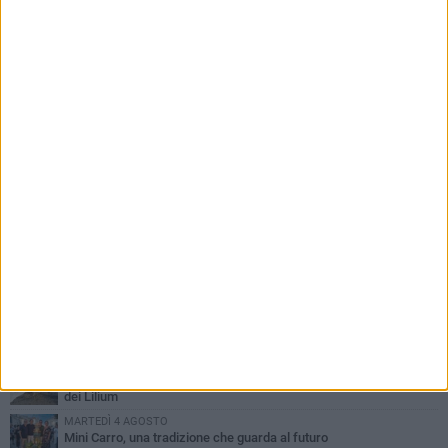
PIÙ LETTI QUESTA SETTIMANA
DOMENICA 2 AGOSTO
Incidente sulla SP231 tra Terlizzi e Bitonto
LUNEDÌ 3 AGOSTO
Gatto senza vita sul marciapiede: macabro ritrovamento in viale
dei Lilium
MARTEDÌ 4 AGOSTO
Mini Carro, una tradizione che guarda al futuro