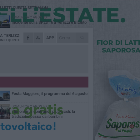
Ù LETTI QUESTA SETTIMANA
DOMENICA 2 AGOSTO
Incidente sulla SP231 tra Terlizzi e Bitonto
DA
TERLIZZI
LUNEDÌ 3 AGOSTO
APP
Gatto senza vita sul marciapiede: macabro
NIO QUINTO
ritrovamento in viale dei Lilium
GIOVEDÌ 6 AGOSTO
A Terlizzi nasce il comitato di Futuro
Nazionale
MARTEDÌ 4 AGOSTO
Mini Carro, una tradizione che guarda al
futuro
GIOVEDÌ 6 AGOSTO
Festa Maggiore, il programma del 6 agosto
DOMENICA 2 AGOSTO
I timonieri incontrano i più piccoli: la
tradizione passa dai bambini