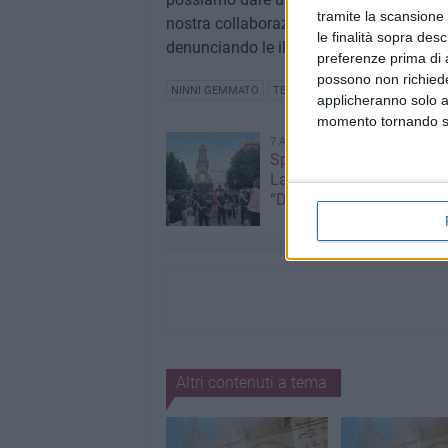
tramite la scansione 
nostra collaborazione, rigettando sempr
le finalità sopra des
denunciando le illegalità, senza paura».
preferenze prima di 
possono non richieder
NINNI GEMMATO
TERLIZZI
ANTIRACKET
RENAT
applicheranno solo a
momento tornando su 
7 AGOSTO 2026
Spostato il Carro Trionfal
Lamione nei pressi della
“Don Pietro Pappagallo”
Altri contenuti a tema