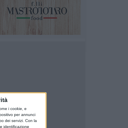
ità
ome i cookie, e
spositivo per annunci
o dei servizi.
Con la
e identificazione