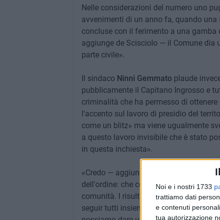
Nelle considerazioni del numero uno pugl
avvenimenti di un anno fa, quando una spa
concluse con il ferimento a una gamba d
aggiunge de Scisciolo — il Comune dia un
parte civile».
Il sindaco
Ninni Gemmato
plaude invece 
pubblicamente il Capitano Ingrosso e tutt
criminalità che ha permesso di ottenere 
l'accento sul lavoro di presidio del terri
come un blitz» ma viene ugualmente svol
a questo lavoro invisibile che è stato pos
in questa inchiesta».
I
«Credo — aggiunge Gemmato — che sia es
dell'ordine: che col loro apporto contrib
Noi e i nostri 1733
p
comunità. I risultati conseguiti indican
trattiamo dati person
e contenuti personali
seguir tutti insieme, in sinergia. Non di
tua autorizzazione no
possiamo dare un segnale forte, non sol