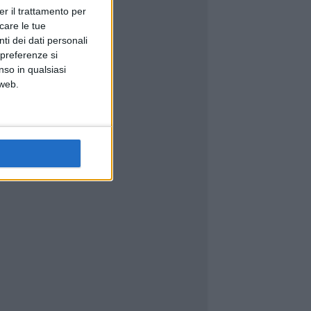
er il trattamento per
icare le tue
ti dei dati personali
 preferenze si
nso in qualsiasi
 web.