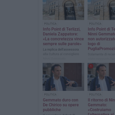
POLITICA
POLITICA
Info Point di Terlizzi,
Info Point di Te
Daniela Zappatore:
Ninni Gemmato
«La concretezza vince
non autorizzat
sempre sulle parole»
logo di
PugliaPromoz
La replica dell'assessora
alla Cultura al consigliere
Solamente di rece
Ninni Gemmato
stato raggiunto l'a
programma con l'A
1
Regionale del Tur
pugliese
POLITICA
POLITICA
Gemmato duro con
Il ritorno di Ni
De Chirico su opere
Gemmato:
pubbliche
«Costruiamo
l'alternativa al