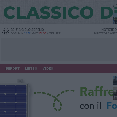
PI
32.5
°C
CIELO SERENO
NOTIZIE 
33.5°
OGGI MIN
24.5°
MAX
A
TERLIZZI
DIRETTORE
ANTO
IREPORT
METEO
VIDEO