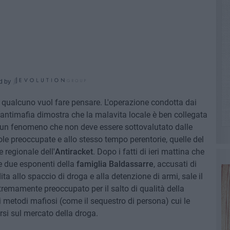
d by
e qualcuno vuol fare pensare. L'operazione condotta dai
e antimafia dimostra che la malavita locale è ben collegata
è un fenomeno che non deve essere sottovalutato dalle
role preoccupate e allo stesso tempo perentorie, quelle del
 regionale dell'
Antiracket
. Dopo i fatti di ieri mattina che
re due esponenti della
famiglia Baldassarre
, accusati di
a allo spaccio di droga e alla detenzione di armi, sale il
estremamente preoccupato per il salto di qualità della
i metodi mafiosi (come il sequestro di persona) cui le
rsi sul mercato della droga.