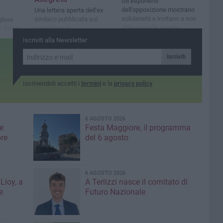
Gli esponenti
»
dell'opposizione mostrano
Una lettera aperta dell'ex
solidarietà e invitano a non
sindaco pubblicata sui
gliere
abbassare la guardia
canali social
 d'Italia
Iscriviti alla Newsletter
Iscriviti
Iscrivendoti accetti i
termini
e la
privacy policy
6 AGOSTO 2026
e
Festa Maggiore, il programma
re
del 6 agosto
6 AGOSTO 2026
Lioy, a
A Terlizzi nasce il comitato di
e
Futuro Nazionale