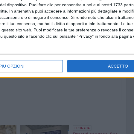
del dispositivo. Puoi fare clic per consentire a noi e ai nostri 1733 partn
e e con forza qualsiasi comportamento illecito e
critte. In alternativa puoi accedere a informazioni più dettagliate e modif
acconsentire o di negare il consenso.
Si rende noto che alcuni trattamen
e il tuo consenso, ma hai il diritto di opporti a tale trattamento. Le tue
O DE SCISCIOLO
 questo sito web. Puoi modificare le tue preferenze o revocare il conse
questo sito e facendo clic sul pulsante "Privacy" in fondo alla pagina
7 AGOSTO 2026
e dal
Nella notte tra il 7 e l'8 agosto il
 scuola
Santuario di Sovereto resterà
aperto
PIÙ OPZIONI
ACCETTO
CRONACA