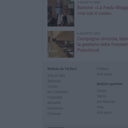
5 AGOSTO 2026
Barione: «La Festa Maggi
vive con il cuore»
5 AGOSTO 2026
Campagna olivicola, ban
la gestione della forester
Palachicoli
Notizie da Terlizzi
Politica
Enti locali
Vita di città
Territorio
Notizie sportive
Corsivi
Calcio
No Comment
Tennis
Fuoricittà
Arti Marziali
Attualità
Vela
Economia
Altri sport
Cronaca