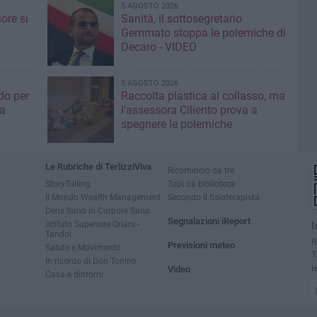
5 AGOSTO 2026
ore si
Sanità, il sottosegretario
Gemmato stoppa le polemiche di
Decaro - VIDEO
5 AGOSTO 2026
do per
Raccolta plastica al collasso, ma
ia
l'assessora Ciliento prova a
spegnere le polemiche
Le Rubriche di TerlizziViva
Ricomincio da tre
StoryTulling
Topi da biblioteca
Il Mondo Wealth Management
Secondo il fisioterapista
Dens Sano in Corpore Sano
Segnalazioni iReport
Istituto Superiore Oriani -
I
Tandoi
R
Previsioni meteo
Salute e Movimento
T
In ricordo di Don Tonino
Video
t
Casa e dintorni