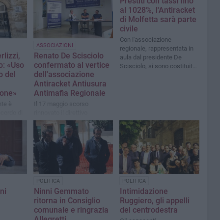
Prestiti con tassi fino
al 1028%, l'Antiracket
di Molfetta sarà parte
civile
Con l'associazione
ASSOCIAZIONI
regionale, rappresentata in
rlizzi,
Renato De Scisciolo
aula dal presidente De
: «Uso
confermato al vertice
Scisciolo, si sono costituite
o del
dell'associazione
anche le vittime
Antiracket Antiusura
ione»
Antimafia Regionale
nte è
Il 17 maggio scorso
ccordo di
rinnovato il direttivo
genzia
ismo
POLITICA
POLITICA
nni
Ninni Gemmato
Intimidazione
ritorna in Consiglio
Ruggiero, gli appelli
comunale e ringrazia
del centrodestra
Allegretti