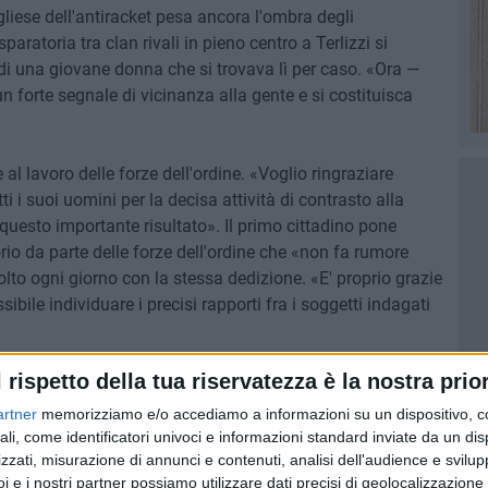
iese dell'antiracket pesa ancora l'ombra degli
ratoria tra clan rivali in pieno centro a Terlizzi si
i una giovane donna che si trovava lì per caso. «Ora —
 forte segnale di vicinanza alla gente e si costituisca
al lavoro delle forze dell'ordine. «Voglio ringraziare
i i suoi uomini per la decisa attività di contrasto alla
questo importante risultato». Il primo cittadino pone
torio da parte delle forze dell'ordine che «non fa rumore
to ogni giorno con la stessa dedizione. «E' proprio grazie
sibile individuare i precisi rapporti fra i soggetti indagati
l rispetto della tua riservatezza è la nostra prior
attamente questo che i cittadini chiedono alle forze
uiscano a portare normalità e serenità nelle nostre
artner
memorizziamo e/o accediamo a informazioni su un dispositivo, c
o che si è sulla giusta strada. Una strada che dobbiamo
ali, come identificatori univoci e informazioni standard inviate da un di
zzati, misurazione di annunci e contenuti, analisi dell'audience e svilupp
mentichiamo — conclude il primo cittadino — che tutti
i e i nostri partner possiamo utilizzare dati precisi di geolocalizzazione 
o chi opera per la garanzia della sicurezza. Come? Con la