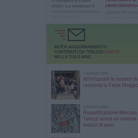
Il consigliere di Fratelli
centrosinistra
d'Italia: «La smettesse di
fare il sindaco ed iniziasse a
L'appello del consi
fare il Sindaco»
comunale di Fratelli
RICEVI AGGIORNAMENTI E
CONTENUTI DA TERLIZZI
GRATIS
NELLA TUA E-MAIL
7 AGOSTO 2026
All’Infopoint la mostra ch
racconta la Festa Maggio
6 AGOSTO 2026
Riqualificazione Mercato 
Terlizzi arriva un milione 
mezzo di euro