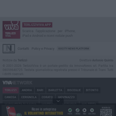
TERLIZZIVIVA APP
Scarica l'applicazione per iPhone,
iPad e Android e ricevi notizie push
Contatti
Policy e Privacy
GOCITY NEWS PLATFORM
Notizie da
Terlizzi
Direttore
Antonio Quinto
© 2001-2026 TerlizziViva è un portale gestito da InnovaNews srl. Partita iva
08059640725. Testata giornalistica registrata presso il Tribunale di Trani. Tutti
i diritti riservati.
TERLIZZI
ANDRIA
BARI
BARLETTA
BISCEGLIE
BITONTO
CANOSA
CERIGNOLA
CORATO
GIOVINAZZO
MARGHERITA DI SAVOIA
MINERVINO
MODUGNO
MOLFETTA
PUGLIA
RUVO
SAN FERDINANDO
SPINAZZOLA
TRANI