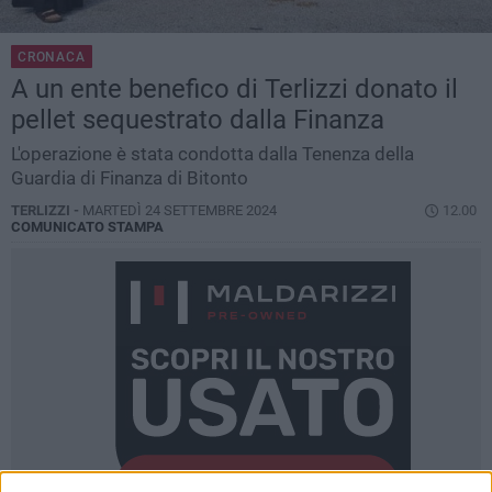
CRONACA
A un ente benefico di Terlizzi donato il
pellet sequestrato dalla Finanza
L'operazione è stata condotta dalla Tenenza della
Guardia di Finanza di Bitonto
TERLIZZI -
MARTEDÌ 24 SETTEMBRE 2024
12.00
COMUNICATO STAMPA