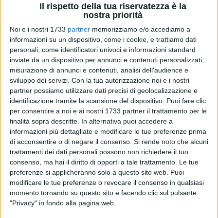
Il rispetto della tua riservatezza è la
nostra priorità
Noi e i nostri 1733
partner
memorizziamo e/o accediamo a
informazioni su un dispositivo, come i cookie, e trattiamo dati
21
personali, come identificatori univoci e informazioni standard
inviate da un dispositivo per annunci e contenuti personalizzati,
misurazione di annunci e contenuti, analisi dell'audience e
Il Comando Provinciale della Guardia di Finanza di Bari, a
sviluppo dei servizi.
Con la tua autorizzazione noi e i nostri
seguito di sequestro e successiva confisca di Kg. 16.675 di
partner possiamo utilizzare dati precisi di geolocalizzazione e
pellet, previa autorizzazione e indicazione della locale
identificazione tramite la scansione del dispositivo. Puoi fare clic
per consentire a noi e ai nostri 1733 partner il trattamento per le
Camera di Commercio Industria Artigiano e Agricoltura, ha
finalità sopra descritte. In alternativa puoi accedere a
devoluto in beneficenza a due enti assistenziali religiosi
informazioni più dettagliate e modificare le tue preferenze prima
caritatevoli no profit, "Convento Beato Giacomo" di Bitetto e
di acconsentire o di negare il consenso.
Si rende noto che alcuni
"Fraternità Francescana di Betania" di Terlizzi, oltre 16.000
trattamenti dei dati personali possono non richiedere il tuo
Kg di pellet da riscaldamento, la cui immissione in
consenso, ma hai il diritto di opporti a tale trattamento. Le tue
commercio avrebbe generato profitti illeciti per diverse
preferenze si applicheranno solo a questo sito web. Puoi
migliaia di euro.
modificare le tue preferenze o revocare il consenso in qualsiasi
momento tornando su questo sito e facendo clic sul pulsante
"Privacy" in fondo alla pagina web.
Tale pellet era stato sottoposto a sequestro dalla Tenenza