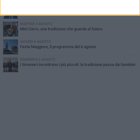
GIOVEDÌ 6 AGOSTO
A Terlizzi nasce il comitato di Futuro Nazionale
MARTEDÌ 4 AGOSTO
Mini Carro, una tradizione che guarda al futuro
GIOVEDÌ 6 AGOSTO
Festa Maggiore, il programma del 6 agosto
DOMENICA 2 AGOSTO
I timonieri incontrano i più piccoli: la tradizione passa dai bambini