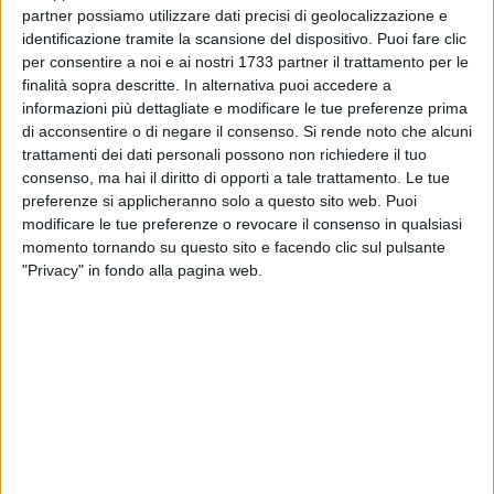
partner possiamo utilizzare dati precisi di geolocalizzazione e
il 2023, interessi annui tra il 70% e più del 1.000%. Dalle
identificazione tramite la scansione del dispositivo. Puoi fare clic
indagini, infatti, è emersa una ​«rete
rete di prestiti usurari
per consentire a noi e ai nostri 1733 partner il trattamento per le
concessi in favore di più soggetti, anche esercenti attività
finalità sopra descritte. In alternativa puoi accedere a
imprenditoriale, per un importo di prestiti ad usura pari a
informazioni più dettagliate e modificare le tue preferenze prima
600mila euro
».
di acconsentire o di negare il consenso.
Si rende noto che alcuni
trattamenti dei dati personali possono non richiedere il tuo
consenso, ma hai il diritto di opporti a tale trattamento. Le tue
In particolare, le investigazioni sono state avviate dopo le
preferenze si applicheranno solo a questo sito web. Puoi
dichiarazioni rese da una imprenditrice, in gravi difficoltà
modificare le tue preferenze o revocare il consenso in qualsiasi
economiche, la quale, stanca delle continue vessazioni,
momento tornando su questo sito e facendo clic sul pulsante
aveva denunciato di essere stata vittima di usura: avrebbe,
"Privacy" in fondo alla pagina web.
inoltre, messo a verbale non solo le richieste di denaro, ma
anche le minacce subite dal 76enne che avrebbe agito per
conto dei due fratelli di 55 e 54 anni considerati dagli
inquirenti, diretti dalla
Procura della Repubblica di Trani
, i
due veri usurai.
I riscontri, poi sviluppati dagli investigatori del
Gruppo
d'Investigazione sulla Criminalità Organizzata
con