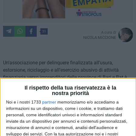
31
A cura di
NICOLA MICCIONE
Un'associazione per delinquere finalizzata all'usura,
estorsione, riciclaggio e all'esercizio abusivo di attività
finanziaria verso imprenditori delle province di Bari e Bat è
stata scoperta dalla
Guardia di Finanza
. In carcere con i
Il rispetto della tua riservatezza è la
fratelli
Giovanni e Lorenzo Curci
, di 55 e di 54 anni, è finito
nostra priorità
anche il 39enne
Pasquale Pellegrino
.
Noi e i nostri 1733
partner
memorizziamo e/o accediamo a
informazioni su un dispositivo, come i cookie, e trattiamo dati
Ai domiciliari, invece, è stato ristretto il 76enne
Mario
personali, come identificatori univoci e informazioni standard
Maiellaro
, di Terlizzi. L'inchiesta conta in totale 12 indagati
inviate da un dispositivo per annunci e contenuti personalizzati,
misurazione di annunci e contenuti, analisi dell'audience e
ed è partita dalla denuncia della imprenditrice alla quale il
sviluppo dei servizi.
Con la tua autorizzazione noi e i nostri
gruppo aveva prestato del denaro pretendendo, tra il 2021 ed