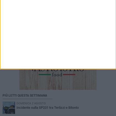
5 AGOSTO 2026
Raccolta plastica al collasso, ma l'assessora
Ciliento prova a spegnere le polemiche
PIÙ LETTI QUESTA SETTIMANA
DOMENICA 2 AGOSTO
Incidente sulla SP231 tra Terlizzi e Bitonto