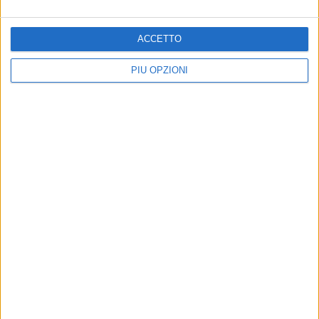
ACCETTO
PIÙ OPZIONI
Altri contenuti a tema