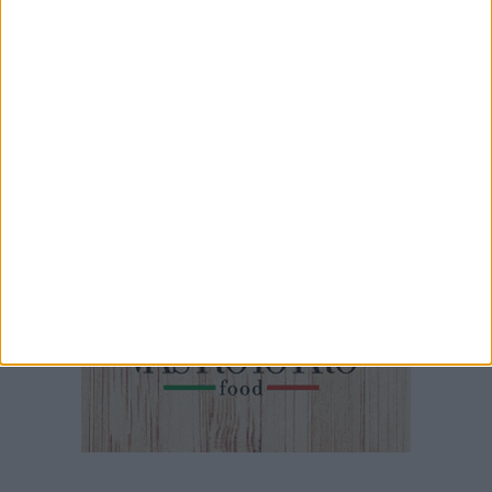
1 MINUTO
100x100 Maturi edizione 2026, le interviste: Michelangelo De
Chirico
3 MINUTI
"I panni sporchi si lavano insieme": le Spregiudicate raccontano
Prime Minister alla città