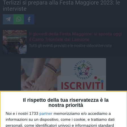
Terlizzi si prepara alla Festa Maggiore 2023: le
interviste
Il giovedì della Festa Maggiore: si sposta oggi
il Carro Trionfale dal Lamione
Tutti gli eventi previsti e le nostre videointerviste
Il rispetto della tua riservatezza è la
nostra priorità
Noi e i nostri 1733
partner
memorizziamo e/o accediamo a
informazioni su un dispositivo, come i cookie, e trattiamo dati
personali, come identificatori univoci e informazioni standard