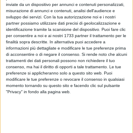
inviate da un dispositivo per annunci e contenuti personalizzati,
ALTRI VIDEO PUBBLICATI DI RECENTE
misurazione di annunci e contenuti, analisi dell'audience e
sviluppo dei servizi.
Con la tua autorizzazione noi e i nostri
partner possiamo utilizzare dati precisi di geolocalizzazione e
identificazione tramite la scansione del dispositivo. Puoi fare clic
per consentire a noi e ai nostri 1733 partner il trattamento per le
finalità sopra descritte. In alternativa puoi accedere a
informazioni più dettagliate e modificare le tue preferenze prima
di acconsentire o di negare il consenso.
Si rende noto che alcuni
trattamenti dei dati personali possono non richiedere il tuo
SOCIAL VIDEO
1 MINUTO
SOCIAL VIDEO
1 MINUTO
consenso, ma hai il diritto di opporti a tale trattamento. Le tue
100x100 Maturi edizione 2026, le
100x100 Maturi edizione 2026, le
interviste: Adrian Fartade
interviste: Michelangelo De
preferenze si applicheranno solo a questo sito web. Puoi
Chirico
modificare le tue preferenze o revocare il consenso in qualsiasi
momento tornando su questo sito e facendo clic sul pulsante
"Privacy" in fondo alla pagina web.
SOCIAL VIDEO
1 MINUTO
SOCIAL VIDEO
49 SECONDI
100x100 Maturi 2026: il video
100x100 Maturi edizione 2026, le