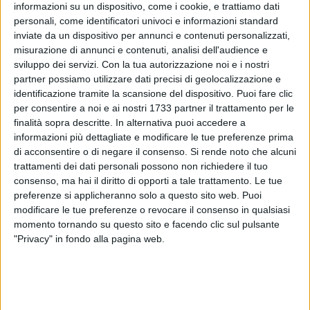
informazioni su un dispositivo, come i cookie, e trattiamo dati
A cura di
personali, come identificatori univoci e informazioni standard
FRANCESCO PITTÒ
inviate da un dispositivo per annunci e contenuti personalizzati,
misurazione di annunci e contenuti, analisi dell'audience e
sviluppo dei servizi.
Con la tua autorizzazione noi e i nostri
Lo scorso 16 novembre, nel 7° turno di andata del girone A
partner possiamo utilizzare dati precisi di geolocalizzazione e
del campionato di Prima Categoria Pugliese, Troia-Real
identificazione tramite la scansione del dispositivo. Puoi fare clic
Olimpia Terlizzi terminò 5-1.
per consentire a noi e ai nostri 1733 partner il trattamento per le
finalità sopra descritte. In alternativa puoi accedere a
Nel pomeriggio di oggi, domenica 1° marzo, alle 15.00, sul
informazioni più dettagliate e modificare le tue preferenze prima
tappeto del "Paolo Poli", nella 19^ giornata i ragazzi guidati
di acconsentire o di negare il consenso.
Si rende noto che alcuni
da mister Francesco Larosa vorranno prendersi la rivincita di
trattamenti dei dati personali possono non richiedere il tuo
quella sonora batosta subita in terra dauna.
consenso, ma hai il diritto di opporti a tale trattamento. Le tue
preferenze si applicheranno solo a questo sito web. Puoi
Alla sfida terlizzesi e troiani giungono appaiati a quota 33
modificare le tue preferenze o revocare il consenso in qualsiasi
punti, con i rossoblù che sono quarti in virtù delle 17 partite
momento tornando su questo sito e facendo clic sul pulsante
"Privacy" in fondo alla pagina web.
giocate contro le 18 dei gialloverdi che devono ancora
osservare il proprio turno di riposo della tornata di ritorno
della fase regolare.
Ad arbitrare la gara, che si preannuncia un vero spareggio
per le parti alte della graduatoria, sarà Francesco Ancona