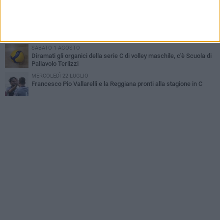
VENERDÌ 31 LUGLIO
Serie C maschile, Scuola di Pallavolo Terlizzi mette a segno il
colpo Davide Caldarola
SABATO 1 AGOSTO
Diramati gli organici della serie C di volley maschile, c'è Scuola di
Pallavolo Terlizzi
MERCOLEDÌ 22 LUGLIO
Francesco Pio Vallarelli e la Reggiana pronti alla stagione in C