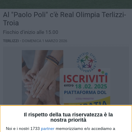
Al "Paolo Poli" c'è Real Olimpia Terlizzi-
Troia
Fischio d'inizio alle 15.00
TERLIZZI -
DOMENICA 1 MARZO 2026
Il rispetto della tua riservatezza è la
nostra priorità
Noi e i nostri 1733
partner
memorizziamo e/o accediamo a