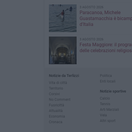
3 AGOSTO 2026
Paracanoa, Michele
Guastamacchia è bicam
d'Italia
3 AGOSTO 2026
Festa Maggiore: il prog
delle celebrazioni religios
Notizie da Terlizzi
Politica
Enti locali
Vita di città
Territorio
Notizie sportive
Corsivi
Calcio
No Comment
Tennis
Fuoricittà
Arti Marziali
Attualità
Vela
Economia
Altri sport
Cronaca