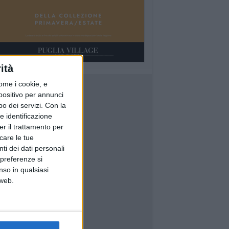
ità
ome i cookie, e
spositivo per annunci
o dei servizi.
Con la
e identificazione
er il trattamento per
icare le tue
ti dei dati personali
 preferenze si
nso in qualsiasi
 web.