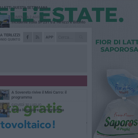
Ù LETTI QUESTA SETTIMANA
DOMENICA 2 AGOSTO
Incidente sulla SP231 tra Terlizzi e Bitonto
DA
TERLIZZI
LUNEDÌ 3 AGOSTO
APP
Gatto senza vita sul marciapiede: macabro
NIO QUINTO
ritrovamento in viale dei Lilium
MARTEDÌ 4 AGOSTO
Mini Carro, una tradizione che guarda al
futuro
DOMENICA 2 AGOSTO
I timonieri incontrano i più piccoli: la
tradizione passa dai bambini
SABATO 1 AGOSTO
A Sovereto rivive il Mini Carro: il
programma
GIOVEDÌ 30 LUGLIO
Festa Maggiore: il programma