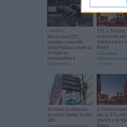
ZTL a Terlizzi,
CRONACA
nuovi orari nel
Nuovi orari ZTL,
storico ed su v
scattati i controlli
Roma
della Polizia Locale di
Terlizzi su
La decisione
monopattini e
dell'amministrazio
ciclomotori
comunale
De Chirico: «Scelta precisa
su richiesta delle famiglie»
Tornano le chiusure
A Terlizzi nuov
su corso Dante: le info
per la ZTL nel
utili
storico e in Via
Roma
Il provvedimento valido da