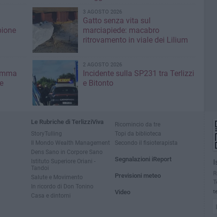
3 AGOSTO 2026
Gatto senza vita sul
pione
marciapiede: macabro
ritrovamento in viale dei Lilium
2 AGOSTO 2026
ramma
Incidente sulla SP231 tra Terlizzi
e
e Bitonto
Le Rubriche di TerlizziViva
Ricomincio da tre
StoryTulling
Topi da biblioteca
Il Mondo Wealth Management
Secondo il fisioterapista
Dens Sano in Corpore Sano
Segnalazioni iReport
Istituto Superiore Oriani -
I
Tandoi
R
Previsioni meteo
Salute e Movimento
T
In ricordo di Don Tonino
Video
t
Casa e dintorni