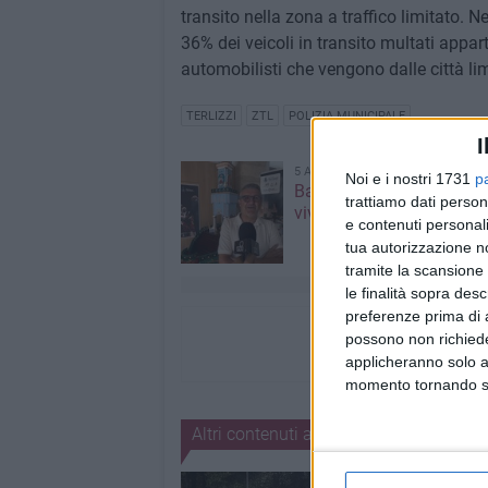
transito nella zona a traffico limitato. N
36% dei veicoli in transito multati appart
automobilisti che vengono dalle città lim
TERLIZZI
ZTL
POLIZIA MUNICIPALE
I
5 AGOSTO 2026
Noi e i nostri 1731
p
Barione: «La Festa Maggi
trattiamo dati person
vive con il cuore»
e contenuti personali
tua autorizzazione no
tramite la scansione 
le finalità sopra des
preferenze prima di 
possono non richieder
applicheranno solo a
momento tornando su 
Altri contenuti a tema