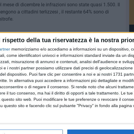
el mese di dicembre le infrazioni sono state quasi 1.500. Il
engono a cittadini terlizzesi , il restante 64% sono di
itrofe.
l rispetto della tua riservatezza è la nostra prior
5 AGOSTO 2026
artner
memorizziamo e/o accediamo a informazioni su un dispositivo, c
ore si
Sanità, il sottosegretario
ali, come identificatori univoci e informazioni standard inviate da un di
Gemmato stoppa le polemiche di
zzati, misurazione di annunci e contenuti, analisi dell'audience e svilupp
Decaro - VIDEO
i e i nostri partner possiamo utilizzare dati precisi di geolocalizzazione 
del dispositivo. Puoi fare clic per consentire a noi e ai nostri 1731 partn
critte. In alternativa puoi accedere a informazioni più dettagliate e modif
acconsentire o di negare il consenso.
Si rende noto che alcuni trattamen
e il tuo consenso, ma hai il diritto di opporti a tale trattamento. Le tue
 questo sito web. Puoi modificare le tue preferenze o revocare il conse
questo sito e facendo clic sul pulsante "Privacy" in fondo alla pagina