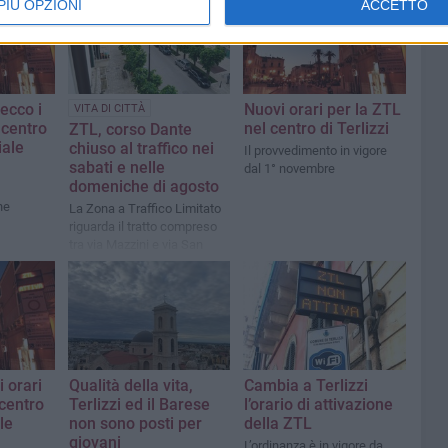
PIÙ OPZIONI
ACCETTO
 ecco i
Nuovi orari per la ZTL
VITA DI CITTÀ
 centro
nel centro di Terlizzi
ZTL, corso Dante
iale
chiuso al traffico nei
Il provvedimento in vigore
sabati e nelle
dal 1° novembre
domeniche di agosto
ne
La Zona a Traffico Limitato
riguarda il tratto compreso
tra via Mazzini e via San
Francesco
i orari
Qualità della vita,
Cambia a Terlizzi
 centro
Terlizzi ed il Barese
l’orario di attivazione
le
non sono posti per
della ZTL
giovani
L’ordinanza è in vigore da