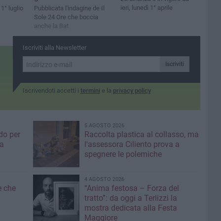
ieri, lunedì 1° aprile
 1° luglio
Pubblicata l'indagine de Il
Sole 24 Ore che boccia
anche la Bat
Iscriviti alla Newsletter
Iscriviti
Iscrivendoti accetti i
termini
e la
privacy policy
5 AGOSTO 2026
do per
Raccolta plastica al collasso, ma
ia
l'assessora Ciliento prova a
spegnere le polemiche
4 AGOSTO 2026
e che
“Anima festosa – Forza del
tratto”: da oggi a Terlizzi la
mostra dedicata alla Festa
Maggiore