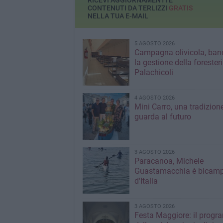
RICEVI AGGIORNAMENTI E
CONTENUTI DA TERLIZZI
GRATIS
NELLA TUA E-MAIL
5 AGOSTO 2026
Campagna olivicola, ban
la gestione della forester
Palachicoli
4 AGOSTO 2026
Mini Carro, una tradizion
guarda al futuro
3 AGOSTO 2026
Paracanoa, Michele
Guastamacchia è bicam
d'Italia
3 AGOSTO 2026
Festa Maggiore: il prog