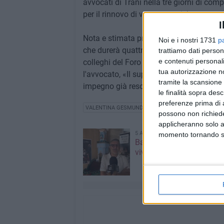
avvocati di Trani nella tre giorni di comp
per il rinnovo di ventuno cariche.
I
Nota e stimata professionista, la cons
Noi e i nostri 1731
p
che durerà quattro anni, dal 2019 al 202
trattiamo dati person
e contenuti personali
colleghi del Foro di Trani che mi hanno s
tua autorizzazione no
l'avvocato, «Il supporto ricevuto consenti
tramite la scansione 
impegno già reso nel precedente quadrien
le finalità sopra des
preferenze prima di 
VALENTINA GESMUNDO
ORDINE DEGLI AVVOCATI
possono non richieder
applicheranno solo a
5 AGOSTO 2026
momento tornando su 
Barione: «La Festa Maggi
vive con il cuore»