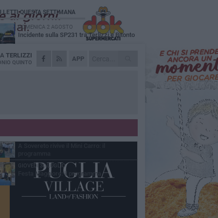
Ù LETTI QUESTA SETTIMANA
DOMENICA 2 AGOSTO
Incidente sulla SP231 tra Terlizzi e Bitonto
DA
TERLIZZI
LUNEDÌ 3 AGOSTO
APP
Gatto senza vita sul marciapiede: macabro
NIO QUINTO
ritrovamento in viale dei Lilium
MARTEDÌ 4 AGOSTO
Mini Carro, una tradizione che guarda al
futuro
DOMENICA 2 AGOSTO
I timonieri incontrano i più piccoli: la
tradizione passa dai bambini
SABATO 1 AGOSTO
A Sovereto rivive il Mini Carro: il
programma
GIOVEDÌ 30 LUGLIO
Festa Maggiore: il programma