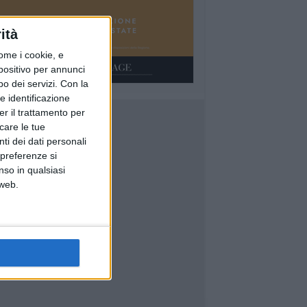
ità
ome i cookie, e
spositivo per annunci
o dei servizi.
Con la
e identificazione
er il trattamento per
icare le tue
ti dei dati personali
 preferenze si
nso in qualsiasi
 web.