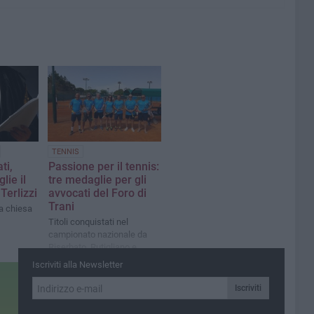
TENNIS
ti,
Passione per il tennis:
lie il
tre medaglie per gli
Terlizzi
avvocati del Foro di
Trani
a chiesa
Titoli conquistati nel
campionato nazionale da
Riserbato, Rutigliano e
Schiraldi
Iscriviti alla Newsletter
Iscriviti