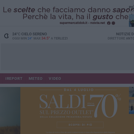
PI
24
°C
CIELO SERENO
NOTIZIE 
34.5°
OGGI MIN
24°
MAX
A
TERLIZZI
DIRETTORE
ANTO
IREPORT
METEO
VIDEO