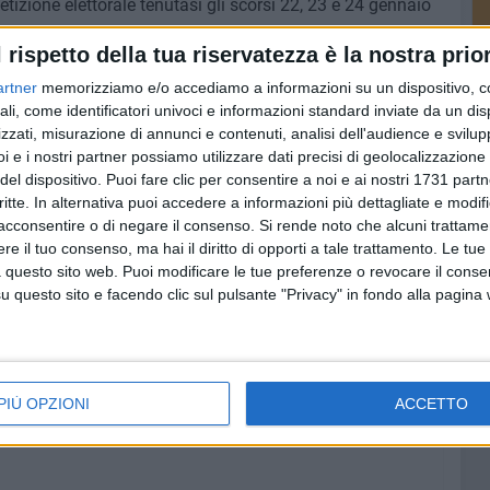
etizione elettorale tenutasi gli scorsi 22, 23 e 24 gennaio
l rispetto della tua riservatezza è la nostra prior
igliera Gesmundo è al suo secondo mandato consecutivo
artner
memorizziamo e/o accediamo a informazioni su un dispositivo, c
2. «Esprimo riconoscenza e gratitudine nei confronti dei
ali, come identificatori univoci e informazioni standard inviate da un di
zzati, misurazione di annunci e contenuti, analisi dell'audience e svilupp
ostenuta nel non facile percorso elettorale», dichiara
i e i nostri partner possiamo utilizzare dati precisi di geolocalizzazione 
rà di conferire continuità al prestigioso e intenso
del dispositivo. Puoi fare clic per consentire a noi e ai nostri 1731 partn
nio a totale servizio dell'Avvocatura».
critte. In alternativa puoi accedere a informazioni più dettagliate e modif
acconsentire o di negare il consenso.
Si rende noto che alcuni trattamen
e il tuo consenso, ma hai il diritto di opporti a tale trattamento. Le tue
 questo sito web. Puoi modificare le tue preferenze o revocare il conse
5 AGOSTO 2026
questo sito e facendo clic sul pulsante "Privacy" in fondo alla pagina
ore si
Sanità, il sottosegretario
Gemmato stoppa le polemiche di
Decaro - VIDEO
PIÙ OPZIONI
ACCETTO