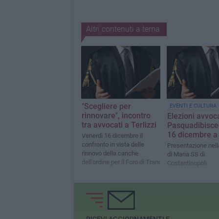
Altri contenuti a tema
"Scegliere per
EVENTI E CULTURA
rinnovare", incontro
Elezioni avvoca
tra avvocati a Terlizzi
Pasquadibisceg
16 dicembre a 
Venerdì 16 dicembre il
confronto in vista delle
Presentazione nell
rinnovo della cariche
di Maria SS di
dell'ordine per il Foro di Trani
Costantinopoli