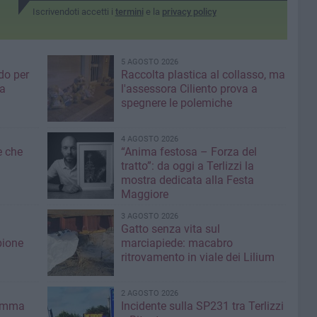
Iscrivendoti accetti i
termini
e la
privacy policy
5 AGOSTO 2026
do per
Raccolta plastica al collasso, ma
ia
l'assessora Ciliento prova a
spegnere le polemiche
4 AGOSTO 2026
e che
“Anima festosa – Forza del
tratto”: da oggi a Terlizzi la
mostra dedicata alla Festa
Maggiore
3 AGOSTO 2026
Gatto senza vita sul
pione
marciapiede: macabro
ritrovamento in viale dei Lilium
2 AGOSTO 2026
ramma
Incidente sulla SP231 tra Terlizzi