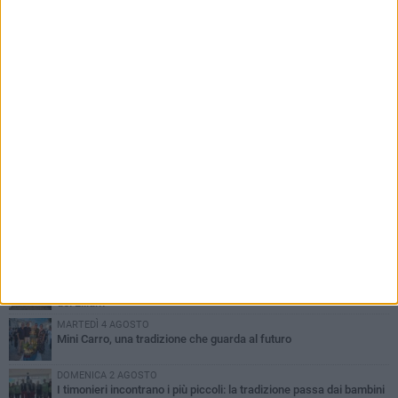
PIÙ LETTI QUESTA SETTIMANA
DOMENICA 2 AGOSTO
Incidente sulla SP231 tra Terlizzi e Bitonto
LUNEDÌ 3 AGOSTO
Gatto senza vita sul marciapiede: macabro ritrovamento in viale
dei Lilium
MARTEDÌ 4 AGOSTO
Mini Carro, una tradizione che guarda al futuro
DOMENICA 2 AGOSTO
I timonieri incontrano i più piccoli: la tradizione passa dai bambini