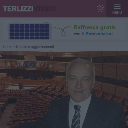
MENU
Home
Notizie e aggiornamenti