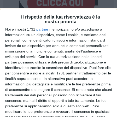
Il rispetto della tua riservatezza è la
nostra priorità
10
A cura di
Noi e i nostri 1731
partner
memorizziamo e/o accediamo a
GIANLUCA BATTISTA
informazioni su un dispositivo, come i cookie, e trattiamo dati
personali, come identificatori univoci e informazioni standard
inviate da un dispositivo per annunci e contenuti personalizzati,
Il Garante dei Diritti delle Persone con Disabilità della
misurazione di annunci e contenuti, analisi dell'audience e
sviluppo dei servizi.
Con la tua autorizzazione noi e i nostri
Regione Puglia, il giovinazzese
Pino Tulipani
, nelle scorse
partner possiamo utilizzare dati precisi di geolocalizzazione e
ore ha inteso un messaggio di speranza e positività alle
identificazione tramite la scansione del dispositivo. Puoi fare clic
persone con disabilità e alle loro famiglie, forse uno dei nodi
per consentire a noi e ai nostri 1731 partner il trattamento per le
cruciali in questi periodo di così grave emergenza sanitaria,
finalità sopra descritte. In alternativa puoi accedere a
probabilmente senza precedenti nella storia repubblicana del
informazioni più dettagliate e modificare le tue preferenze prima
nostro Paese.
di acconsentire o di negare il consenso.
Si rende noto che alcuni
trattamenti dei dati personali possono non richiedere il tuo
consenso, ma hai il diritto di opporti a tale trattamento. Le tue
«In questi giorni sto ricevendo in privato molte testimonianze
preferenze si applicheranno solo a questo sito web. Puoi
di affetto attraverso messaggi e filmati. Sento il dovere e
modificare le tue preferenze o revocare il consenso in qualsiasi
l'esigenza di raggiungere tutti voi per dirvi innanzitutto che i