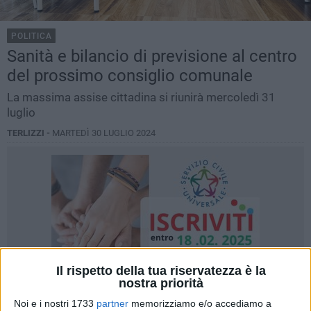
POLITICA
Sanità e bilancio di previsione al centro
del prossimo consiglio comunale
La massima assise cittadina si riunirà mercoledì 31
luglio
TERLIZZI -
MARTEDÌ 30 LUGLIO 2024
Il rispetto della tua riservatezza è la
nostra priorità
Noi e i nostri 1733
partner
memorizziamo e/o accediamo a