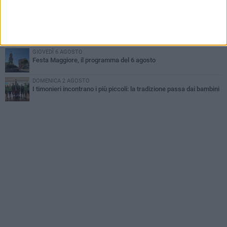
A Terlizzi nasce il comitato di Futuro Nazionale
MARTEDÌ 4 AGOSTO
Mini Carro, una tradizione che guarda al futuro
GIOVEDÌ 6 AGOSTO
Festa Maggiore, il programma del 6 agosto
DOMENICA 2 AGOSTO
I timonieri incontrano i più piccoli: la tradizione passa dai bambini