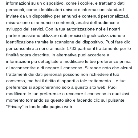
informazioni su un dispositivo, come i cookie, e trattiamo dati
personali, come identificatori univoci e informazioni standard
inviate da un dispositivo per annunci e contenuti personalizzati,
3
A cura di
misurazione di annunci e contenuti, analisi dell'audience e
VINCENZA URBANO
sviluppo dei servizi.
Con la tua autorizzazione noi e i nostri
partner possiamo utilizzare dati precisi di geolocalizzazione e
identificazione tramite la scansione del dispositivo. Puoi fare clic
per consentire a noi e ai nostri 1733 partner il trattamento per le
Sanità e bilancio di previsione saranno al centro del
finalità sopra descritte. In alternativa puoi accedere a
prossimo consiglio comunale che si terrà domattina,
informazioni più dettagliate e modificare le tue preferenze prima
mercoledì 31 luglio, in prima convocazione, a partire dalle
di acconsentire o di negare il consenso.
Si rende noto che alcuni
ore 9. Se dovesse mancare il numero legale, la massima
trattamenti dei dati personali possono non richiedere il tuo
assise cittadina si riunirà giovedì 1° agosto alle ore 12.
consenso, ma hai il diritto di opporti a tale trattamento. Le tue
preferenze si applicheranno solo a questo sito web. Puoi
modificare le tue preferenze o revocare il consenso in qualsiasi
Si tratta di una seduta straordinaria di aggiornamento
momento tornando su questo sito e facendo clic sul pulsante
all'interno della quale saranno affrontati principalmente i
"Privacy" in fondo alla pagina web.
seguenti ordini del giorno:
"A sostegno della sanità
pubblica",
tema presentato nel corso della seduta dello
scorso 16 luglio;
"Bilancio di previsione 2024/2026.
Salvaguardia degli equilibri di bilancio"
.