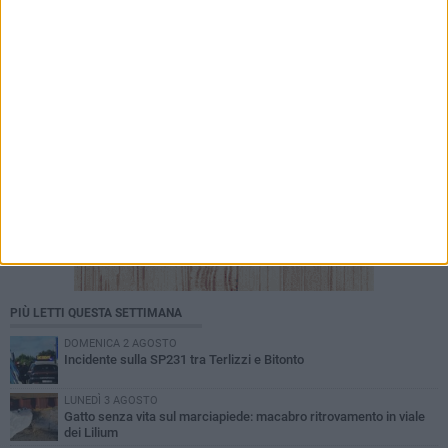
PIÙ LETTI QUESTA SETTIMANA
DOMENICA 2 AGOSTO
Incidente sulla SP231 tra Terlizzi e Bitonto
LUNEDÌ 3 AGOSTO
Gatto senza vita sul marciapiede: macabro ritrovamento in viale
dei Lilium