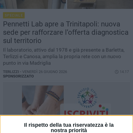
SPECIALE
Pennetti Lab apre a Trinitapoli: nuova
sede per rafforzare l’offerta diagnostica
sul territorio
Il laboratorio, attivo dal 1978 e già presente a Barletta,
Terlizzi e Canosa, amplia la propria rete con un nuovo
punto in via Madriglia
TERLIZZI -
VENERDÌ 26 GIUGNO 2026
14.17
SPONSORIZZATO
Il rispetto della tua riservatezza è la
nostra priorità