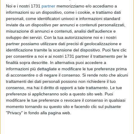
Noi e i nostri 1731
partner
memorizziamo e/o accediamo a
informazioni su un dispositivo, come i cookie, e trattiamo dati
personali, come identificatori univoci e informazioni standard
inviate da un dispositivo per annunci e contenuti personalizzati,
misurazione di annunci e contenuti, analisi dell'audience e
sviluppo dei servizi.
Con la tua autorizzazione noi e i nostri
partner possiamo utilizzare dati precisi di geolocalizzazione e
identificazione tramite la scansione del dispositivo. Puoi fare clic
Si amplia la presenza del Laboratorio Analisi Pennetti sul
per consentire a noi e ai nostri 1731 partner il trattamento per le
territorio della Bat e del nord-barese. Dopo le sedi di Barletta,
finalità sopra descritte. In alternativa puoi accedere a
Terlizzi e Canosa, il gruppo ha inaugurato una nuova
informazioni più dettagliate e modificare le tue preferenze prima
struttura a Trinitapoli, in via Madriglia, rafforzando così una
di acconsentire o di negare il consenso.
Si rende noto che alcuni
rete sanitaria che da quasi cinquant'anni opera nel settore
trattamenti dei dati personali possono non richiedere il tuo
della diagnostica di laboratorio.
consenso, ma hai il diritto di opporti a tale trattamento. Le tue
preferenze si applicheranno solo a questo sito web. Puoi
modificare le tue preferenze o revocare il consenso in qualsiasi
Fondato nel 1978, Pennetti Lab è cresciuto nel tempo fino a
momento tornando su questo sito e facendo clic sul pulsante
diventare una realtà consolidata nel campo delle analisi
"Privacy" in fondo alla pagina web.
cliniche, grazie a un'organizzazione composta da personale
qualificato, tecnologie diagnostiche aggiornate e una
gamma di servizi che spazia dagli esami chimico-clinici e