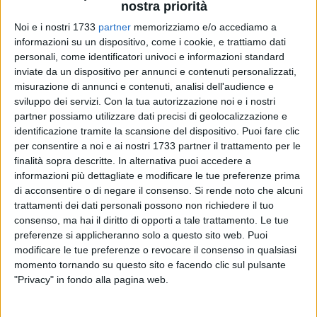
nostra priorità
Noi e i nostri 1733
partner
memorizziamo e/o accediamo a
218
A cura di
informazioni su un dispositivo, come i cookie, e trattiamo dati
GIANLUCA BATTISTA
personali, come identificatori univoci e informazioni standard
inviate da un dispositivo per annunci e contenuti personalizzati,
misurazione di annunci e contenuti, analisi dell'audience e
sviluppo dei servizi.
Con la tua autorizzazione noi e i nostri
Il viaggio terreno di
Davide Biagio Biscotti
, in arte Zio Felp,
partner possiamo utilizzare dati precisi di geolocalizzazione e
terminerà nella sua Terlizzi.
identificazione tramite la scansione del dispositivo. Puoi fare clic
per consentire a noi e ai nostri 1733 partner il trattamento per le
La salma del rapper, rimasto ucciso nel terribile rogo del suo
finalità sopra descritte. In alternativa puoi accedere a
camper, scoppiato a Saint-Pierre-d'Albigny, in Savoia, nella
informazioni più dettagliate e modificare le tue preferenze prima
notte tra il 14 ed il 15 gennaio scorsi, sta per giungere nella
di acconsentire o di negare il consenso.
Si rende noto che alcuni
trattamenti dei dati personali possono non richiedere il tuo
sua città natale, dove ad attenderla ci saranno parenti e tanti
consenso, ma hai il diritto di opporti a tale trattamento. Le tue
amici che vogliono rendere l'ultimo omaggio ad un ragazzo
preferenze si applicheranno solo a questo sito web. Puoi
di 35 anni andato via dalla Puglia per lavorare.
modificare le tue preferenze o revocare il consenso in qualsiasi
momento tornando su questo sito e facendo clic sul pulsante
I funerali, invece, si svolgeranno in forma pubblica
sabato 29
"Privacy" in fondo alla pagina web.
gennaio, alle ore 15.30
, nella Concattedrale di San Michele
Arcangelo. Attorno alla famiglia si stringerà idealmente una