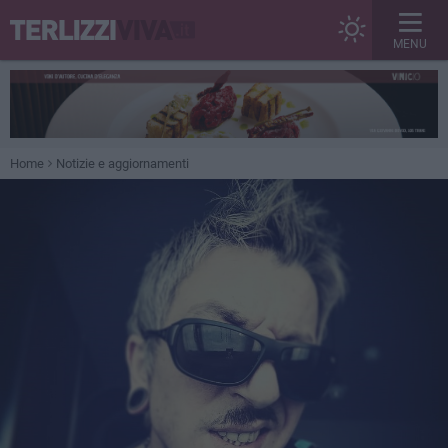
MENU
Home
Notizie e aggiornamenti