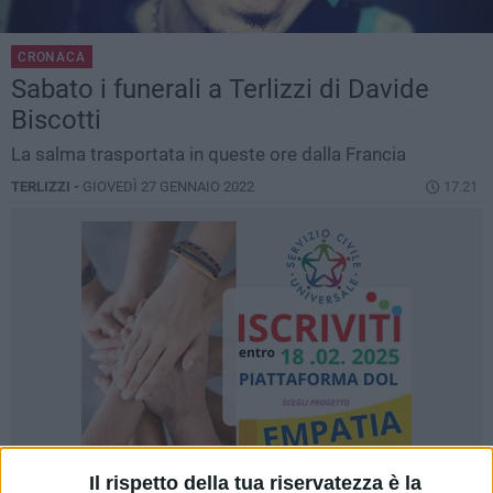
CRONACA
Sabato i funerali a Terlizzi di Davide
Biscotti
La salma trasportata in queste ore dalla Francia
TERLIZZI -
GIOVEDÌ 27 GENNAIO 2022
17.21
Il rispetto della tua riservatezza è la