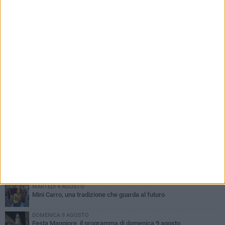
PIÙ LETTI QUESTA SETTIMANA
GIOVEDÌ 6 AGOSTO
A Terlizzi nasce il comitato di Futuro Nazionale
DOMENICA 9 AGOSTO
Si schianta contro la pompa di carburanti sradicando la colonnina
GIOVEDÌ 6 AGOSTO
Festa Maggiore, il programma del 6 agosto
MARTEDÌ 4 AGOSTO
Mini Carro, una tradizione che guarda al futuro
DOMENICA 9 AGOSTO
Festa Maggiore, il programma di domenica 9 agosto