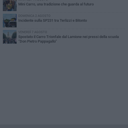
Mini Carro, una tradizione che guarda al futuro
DOMENICA 2 AGOSTO
Incidente sulla SP231 tra Terlizzi e Bitonto
VENERDÌ 7 AGOSTO
Spostato il Carro Trionfale dal Lamione nei pressi della scuola
“Don Pietro Pappagallo”