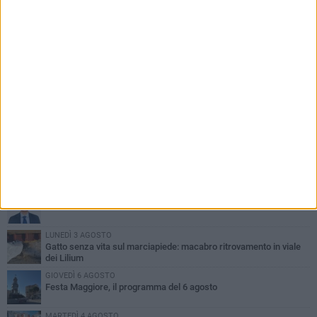
PIÙ LETTI QUESTA SETTIMANA
GIOVEDÌ 6 AGOSTO
A Terlizzi nasce il comitato di Futuro Nazionale
LUNEDÌ 3 AGOSTO
Gatto senza vita sul marciapiede: macabro ritrovamento in viale
dei Lilium
GIOVEDÌ 6 AGOSTO
Festa Maggiore, il programma del 6 agosto
MARTEDÌ 4 AGOSTO