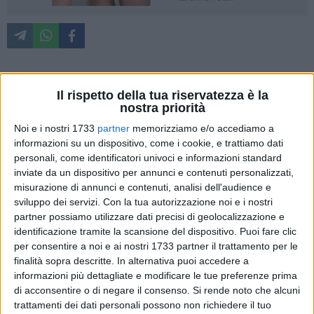
Via alla raccolta dei
rifiuti porta a porta
. Addio ai vecchi
Il rispetto della tua riservatezza è la
nostra priorità
cassonetti e benvenute nuove (e virtuose) abitudine. Come
funzionerà il tutto? Tutti i dettagli saranno illustrati questa
Noi e i nostri 1733
partner
memorizziamo e/o accediamo a
sera nel corso di una conferenza dedicata a questa grande
informazioni su un dispositivo, come i cookie, e trattiamo dati
novità che investirà anche il comune di Terlizzi.
personali, come identificatori univoci e informazioni standard
inviate da un dispositivo per annunci e contenuti personalizzati,
misurazione di annunci e contenuti, analisi dell'audience e
RACCOLTA "SPINTA" IN TUTTA LA CITTA': ECCO IL KIT
sviluppo dei servizi.
Con la tua autorizzazione noi e i nostri
Sarà una raccolta porta a porta cosiddetta "spinta", cioè
partner possiamo utilizzare dati precisi di geolocalizzazione e
applicata su tutto il territorio cittadino
(e non solo in
identificazione tramite la scansione del dispositivo. Puoi fare clic
quartiere in via sperimentale come sta facendo per esempio
per consentire a noi e ai nostri 1733 partner il trattamento per le
Molfetta). La
Asipu
, l'azienda di Corato che si occupa della
finalità sopra descritte. In alternativa puoi accedere a
raccolta e smaltimento dei rifiuti anche a Terlizzi, provvederà
informazioni più dettagliate e modificare le tue preferenze prima
di acconsentire o di negare il consenso.
Si rende noto che alcuni
alla
distribuzione del kit composto dalle pattumiere e dai
trattamenti dei dati personali possono non richiedere il tuo
sacchetti di colore grigio (per il rifiuto secco) e di colore