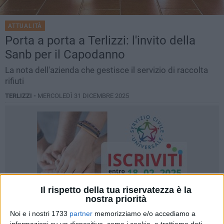
ATTUALITÀ
Porta a porta a Terlizzi: l'invito della
Sanb per il Capodanno
La nota dell'azienda che gestisce il servizio di raccolta
rifiuti
TERLIZZI -
MERCOLEDÌ 31 DICEMBRE 2025
Il rispetto della tua riservatezza è la
nostra priorità
Noi e i nostri 1733
partner
memorizziamo e/o accediamo a