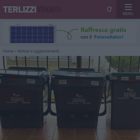
MENU
Home
Notizie e aggiornamenti