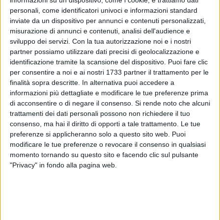
informazioni su un dispositivo, come i cookie, e trattiamo dati
personali, come identificatori univoci e informazioni standard
inviate da un dispositivo per annunci e contenuti personalizzati,
misurazione di annunci e contenuti, analisi dell'audience e
7
sviluppo dei servizi.
Con la tua autorizzazione noi e i nostri
partner possiamo utilizzare dati precisi di geolocalizzazione e
identificazione tramite la scansione del dispositivo. Puoi fare clic
«Al fine di evitare ogni inconveniente per possibili rischi
per consentire a noi e ai nostri 1733 partner il trattamento per le
finalità sopra descritte. In alternativa puoi accedere a
legati ai festeggiamenti del capodanno, si invitano gli utenti
informazioni più dettagliate e modificare le tue preferenze prima
a posticipare l'esposizione di mercoledì 31 per il
di acconsentire o di negare il consenso.
Si rende noto che alcuni
conferimento della frazione umida nella fascia oraria dalle
trattamenti dei dati personali possono non richiedere il tuo
ore 1.00 alle ore 2.00.
consenso, ma hai il diritto di opporti a tale trattamento. Le tue
In caso di impossibilità a conferire i rifiuti nella fascia oraria
preferenze si applicheranno solo a questo sito web. Puoi
su indicata è possibile recarsi presso il Centro di Raccolta
modificare le tue preferenze o revocare il consenso in qualsiasi
che osserverà un'apertura straordinaria nel giorno di
momento tornando su questo sito e facendo clic sul pulsante
"Privacy" in fondo alla pagina web.
capodanno dalle ore 9.00 alle ore 12.00».
Lo scrive la SANB, la società che gestisce il servizio di
raccolta e smaltimento rifiuti a Terlizzi. Un invito da
accogliere collettivamente come atto di civiltà.