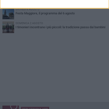
GIOVEDÌ 6 AGOSTO
Festa Maggiore, il programma del 6 agosto
DOMENICA 2 AGOSTO
I timonieri incontrano i più piccoli: la tradizione passa dai bambini