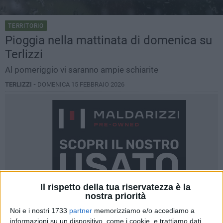
TERRITORIO
Pioggia nella mattinata di domenica su
Terlizzi
Al pomeriggio vi saranno ampie schiarite
TERLIZZI -
DOMENICA 15 FEBBRAIO 2026
Il rispetto della tua riservatezza è la
nostra priorità
Noi e i nostri 1733
partner
memorizziamo e/o accediamo a
informazioni su un dispositivo, come i cookie, e trattiamo dati