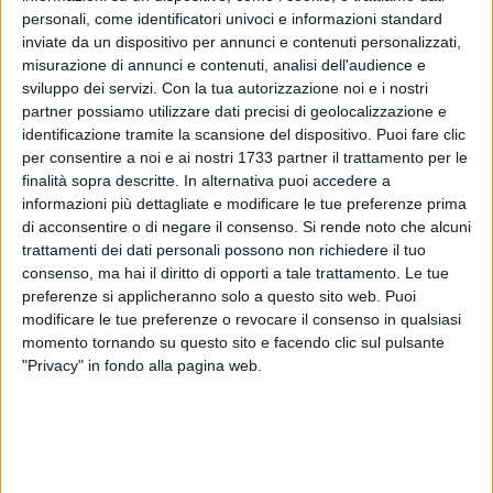
personali, come identificatori univoci e informazioni standard
inviate da un dispositivo per annunci e contenuti personalizzati,
20
A cura di
misurazione di annunci e contenuti, analisi dell'audience e
LA REDAZIONE
sviluppo dei servizi.
Con la tua autorizzazione noi e i nostri
partner possiamo utilizzare dati precisi di geolocalizzazione e
identificazione tramite la scansione del dispositivo. Puoi fare clic
Ancora pioggia su Terlizzi, anche in questa domenica 15
per consentire a noi e ai nostri 1733 partner il trattamento per le
febbraio. Precipitazioni sono previste al mattino e sino
finalità sopra descritte. In alternativa puoi accedere a
informazioni più dettagliate e modificare le tue preferenze prima
all'ora di pranzo, accompagnate da una ventilazione da
di acconsentire o di negare il consenso.
Si rende noto che alcuni
moderata ad intensa da quadranti nord-occidentali.
trattamenti dei dati personali possono non richiedere il tuo
Temperature massime sui 12°. Pomeriggio con ampie
consenso, ma hai il diritto di opporti a tale trattamento. Le tue
schiarite. Minime della notte sui 8°. Lunedì tempo variabile
preferenze si applicheranno solo a questo sito web. Puoi
con nuovi rovesci possibili a sera.
modificare le tue preferenze o revocare il consenso in qualsiasi
momento tornando su questo sito e facendo clic sul pulsante
DOMENICA 15 FEBBRAIO
"Privacy" in fondo alla pagina web.
SOLE - Sorge: 6:50, Tramonta: 17:24
LUNA - Leva: 5:52, Cala: 15:17 - Luna calante
7 AGOSTO 2026
Spostato il Carro Trionfale dal Lamione nei