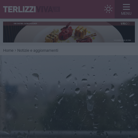
MENU
Home
Notizie e aggiornamenti