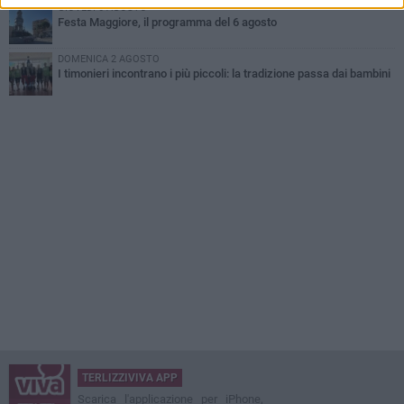
GIOVEDÌ 6 AGOSTO
Festa Maggiore, il programma del 6 agosto
DOMENICA 2 AGOSTO
I timonieri incontrano i più piccoli: la tradizione passa dai bambini
TERLIZZIVIVA APP
Scarica l'applicazione per iPhone,