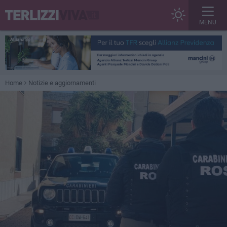
MENU
Home
Notizie e aggiornamenti