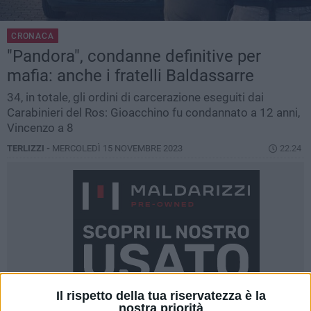
CRONACA
"Pandora", condanne definitive per
mafia: anche i fratelli Baldassarre
34, in totale, gli ordini di carcerazione eseguiti dai
Carabinieri del Ros: Gioacchino fu condannato a 12 anni,
Vincenzo a 8
TERLIZZI -
MERCOLEDÌ 15 NOVEMBRE 2023
22.24
Il rispetto della tua riservatezza è la
nostra priorità