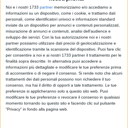
Noi e i nostri 1733
partner
memorizziamo e/o accediamo a
informazioni su un dispositivo, come i cookie, e trattiamo dati
personali, come identificatori univoci e informazioni standard
inviate da un dispositivo per annunci e contenuti personalizzati,
6
A cura di
misurazione di annunci e contenuti, analisi dell'audience e
NICOLA MICCIONE
sviluppo dei servizi.
Con la tua autorizzazione noi e i nostri
partner possiamo utilizzare dati precisi di geolocalizzazione e
identificazione tramite la scansione del dispositivo. Puoi fare clic
Tutti i mali della mafia dell'area metropolitana di Bari degli
per consentire a noi e ai nostri 1733 partner il trattamento per le
finalità sopra descritte. In alternativa puoi accedere a
ultimi trent'anni racchiusi nel vaso di Pandora. Così, con il
informazioni più dettagliate e modificare le tue preferenze prima
nome del personaggio della mitologia greca, fu denominata
di acconsentire o di negare il consenso.
Si rende noto che alcuni
l'operazione dei
Carabinieri del Ros
che, il 18 giugno 2018,
trattamenti dei dati personali possono non richiedere il tuo
portò all'arresto di
104 persone
affiliate ai clan mafiosi
consenso, ma hai il diritto di opporti a tale trattamento. Le tue
Mercante-Diomede e Capriati
.
preferenze si applicheranno solo a questo sito web. Puoi
modificare le tue preferenze o revocare il consenso in qualsiasi
A
34
di queste, i militari hanno notificato altrettanti ordini di
momento tornando su questo sito e facendo clic sul pulsante
"Privacy" in fondo alla pagina web.
carcerazione della
Procura Generale di Bari
poiché sono
diventate definitive le condanne della
Corte d'Appello
: sono
accusate di associazione mafiosa, tentati omicidi, armi,