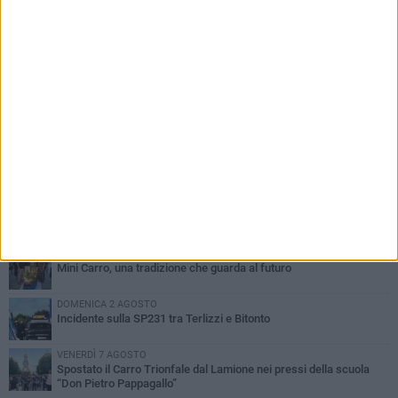
PIÙ LETTI QUESTA SETTIMANA
GIOVEDÌ 6 AGOSTO
A Terlizzi nasce il comitato di Futuro Nazionale
LUNEDÌ 3 AGOSTO
Gatto senza vita sul marciapiede: macabro ritrovamento in viale
dei Lilium
GIOVEDÌ 6 AGOSTO
Festa Maggiore, il programma del 6 agosto
MARTEDÌ 4 AGOSTO
Mini Carro, una tradizione che guarda al futuro
DOMENICA 2 AGOSTO
Incidente sulla SP231 tra Terlizzi e Bitonto
VENERDÌ 7 AGOSTO
Spostato il Carro Trionfale dal Lamione nei pressi della scuola
“Don Pietro Pappagallo”