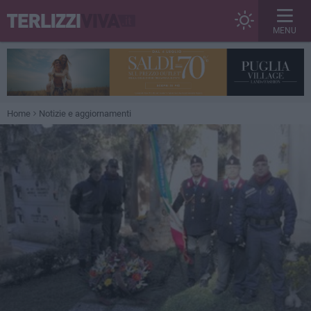
MENU
Home
Notizie e aggiornamenti