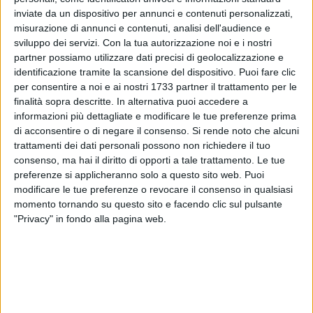
Ministero degli Interni dipartimento Pubblica Sicurezza)
inviate da un dispositivo per annunci e contenuti personalizzati,
dinanzi alla tomba del poliziotto terlizzese. Presenti le
misurazione di annunci e contenuti, analisi dell'audience e
sviluppo dei servizi.
Con la tua autorizzazione noi e i nostri
autorità civili, religiose e militari tra cui il
Questore di Bari
partner possiamo utilizzare dati precisi di geolocalizzazione e
Antonio De Iesu
, il comandante dei Carabinieri di Terlizzi
identificazione tramite la scansione del dispositivo. Puoi fare clic
Ten. Paolo Millici
, il comandante della Guardia di Finanza
per consentire a noi e ai nostri 1733 partner il trattamento per le
della Tenenza di Molfetta
Giuseppe Parisi
, il vice Questore
finalità sopra descritte. In alternativa puoi accedere a
del Commissariato di Bitonto
dott Stefanizzi
e i vertici
informazioni più dettagliate e modificare le tue preferenze prima
dell'associazione della Polizia di Stato di Terlizzi.
di acconsentire o di negare il consenso.
Si rende noto che alcuni
Ovviamente non mancava
Giovanni Morgese
, padre di
trattamenti dei dati personali possono non richiedere il tuo
consenso, ma hai il diritto di opporti a tale trattamento. Le tue
Gaetano e presidente della Fondazione "
Gaetano Morgese
preferenze si applicheranno solo a questo sito web. Puoi
Onlus
" istituita in memoria del compianto agente terlizzese
modificare le tue preferenze o revocare il consenso in qualsiasi
della PolFer. Stasera presso la Chiesa Nuova della Stella alle
momento tornando su questo sito e facendo clic sul pulsante
ore 18.00 messa in ricordo di Gaetano Morgese.
"Privacy" in fondo alla pagina web.