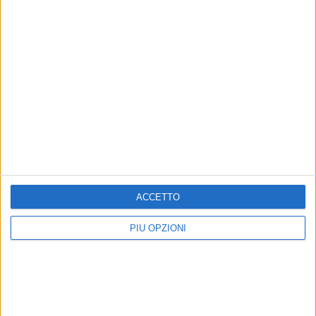
9 AGOSTO 2026
La Sacra Icona della Vergine di Sovereto è
tornata in Cattedrale
9 AGOSTO 2026
Festa Maggiore, il programma di domenica 9
agosto
ACCETTO
PIÙ OPZIONI