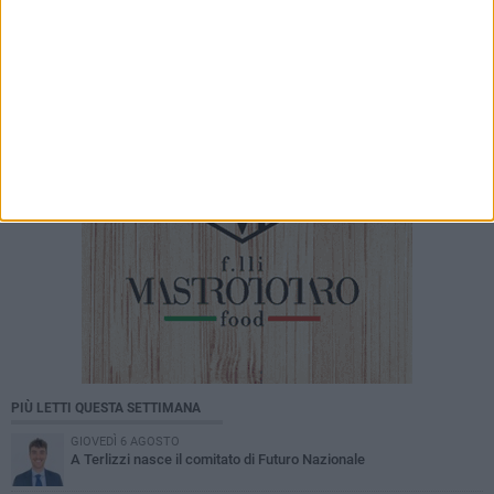
8 AGOSTO 2026
Dalla pasta fatta a mano al podcast: il
progetto “Maltagliati” di Zorba Cooperativa
Sociale dà voce ai suoi protagonisti
PIÙ LETTI QUESTA SETTIMANA
GIOVEDÌ 6 AGOSTO
A Terlizzi nasce il comitato di Futuro Nazionale