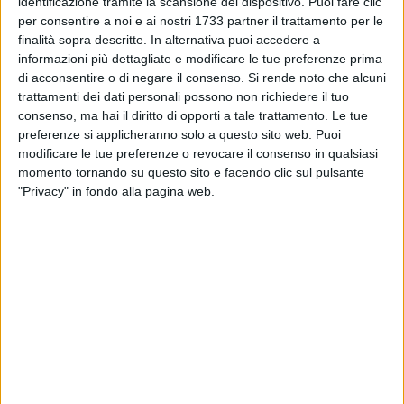
identificazione tramite la scansione del dispositivo. Puoi fare clic
essere un terlizzese.
per consentire a noi e ai nostri 1733 partner il trattamento per le
A svelare questa notizia nelle scorse ore è stata
Tele Dehon,
finalità sopra descritte. In alternativa puoi accedere a
emittente pugliese vicina alla Conferenza Episcopale
informazioni più dettagliate e modificare le tue preferenze prima
Pugliese. Noi vi lasciamo sotto al nostro scritto al servizio
di acconsentire o di negare il consenso.
Si rende noto che alcuni
del tg di Marilena Farinola che racconta la storia incredibile
trattamenti dei dati personali possono non richiedere il tuo
consenso, ma hai il diritto di opporti a tale trattamento. Le tue
di Mark e della sua famiglia.
preferenze si applicheranno solo a questo sito web. Puoi
modificare le tue preferenze o revocare il consenso in qualsiasi
momento tornando su questo sito e facendo clic sul pulsante
"Privacy" in fondo alla pagina web.