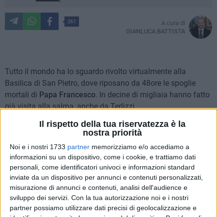
261
A cura di
GIANLUCA BATTISTA
Tutto il mondo ha lo sguardo rivolto virtualmente alla
Basilica di San Pietro, dove riposano da 48ore le spoglie
mortali di
Papa Francesco
. In decine di migliaia hanno fatto
già visita alla salma, anche da Terlizzi.
Il rispetto della tua riservatezza è la
Ma la notizia rimbalzata nelle ultime ore sui canali social ed
nostra priorità
in televisione è di quelle fatte per restare nella storia di una
Noi e i nostri 1733
partner
memorizziamo e/o accediamo a
comunità. Un bimbo terlizzese,
Mark,
è stato con ogni
informazioni su un dispositivo, come i cookie, e trattiamo dati
probabilità l'ultimo ad essere benedetto dal pontefice
personali, come identificatori univoci e informazioni standard
argentino nella domenica di Pasqua. Era in piazza San
inviate da un dispositivo per annunci e contenuti personalizzati,
Pietro con i suoi cari ed è stato avvicinato mentre piangeva
misurazione di annunci e contenuti, analisi dell'audience e
sviluppo dei servizi.
Con la tua autorizzazione noi e i nostri
al Santo Padre che lo ha benedetto. L'ultimo bimbo
partner possiamo utilizzare dati precisi di geolocalizzazione e
benedetto da Papa Bergoglio, avete capito bene, potrebbe