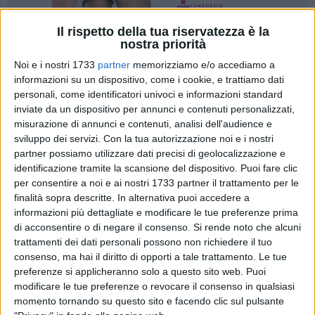
Il rispetto della tua riservatezza è la
nostra priorità
30
A cura di
Noi e i nostri 1733
partner
memorizziamo e/o accediamo a
GIANLUCA BATTISTA
informazioni su un dispositivo, come i cookie, e trattiamo dati
personali, come identificatori univoci e informazioni standard
inviate da un dispositivo per annunci e contenuti personalizzati,
Sono migliaia i pugliesi presenti a Roma per l'ultimo saluto a
misurazione di annunci e contenuti, analisi dell'audience e
sviluppo dei servizi.
Con la tua autorizzazione noi e i nostri
Papa Francesco
, la cui salma è esposta dal 23 aprile nella
partner possiamo utilizzare dati precisi di geolocalizzazione e
Basilica di San Pietro.
identificazione tramite la scansione del dispositivo. Puoi fare clic
Nelle scorse ore la Sala Stampa vaticana ha intanto reso
per consentire a noi e ai nostri 1733 partner il trattamento per le
noto che la cerimonia di
chiusura della bara avverrà alle
finalità sopra descritte. In alternativa puoi accedere a
20.00 di domani, 25 aprile,
per dar poi modo di preparare il
informazioni più dettagliate e modificare le tue preferenze prima
cerimoniale per i funerali che avranno luogo alle 10.00 di
di acconsentire o di negare il consenso.
Si rende noto che alcuni
sabato 26 aprile in piazza San Pietro.
trattamenti dei dati personali possono non richiedere il tuo
consenso, ma hai il diritto di opporti a tale trattamento. Le tue
preferenze si applicheranno solo a questo sito web. Puoi
Come riferisce Vatican News, secondo quanto disposto
modificare le tue preferenze o revocare il consenso in qualsiasi
dall'Ufficio delle Celebrazioni liturgiche pontificie,
momento tornando su questo sito e facendo clic sul pulsante
«prenderanno parte i cardinali Giovanni Battista Re, decano