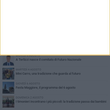
PIÙ LETTI QUESTA SETTIMANA
DOMENICA 2 AGOSTO
Incidente sulla SP231 tra Terlizzi e Bitonto
LUNEDÌ 3 AGOSTO
Gatto senza vita sul marciapiede: macabro ritrovamento in viale
dei Lilium
GIOVEDÌ 6 AGOSTO
A Terlizzi nasce il comitato di Futuro Nazionale
MARTEDÌ 4 AGOSTO
Mini Carro, una tradizione che guarda al futuro
GIOVEDÌ 6 AGOSTO
Festa Maggiore, il programma del 6 agosto
DOMENICA 2 AGOSTO
I timonieri incontrano i più piccoli: la tradizione passa dai bambini