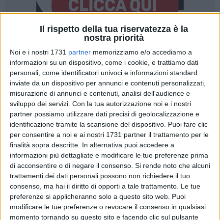
Il rispetto della tua riservatezza è la
nostra priorità
A cura di
Noi e i nostri 1731
partner
memorizziamo e/o accediamo a
GIUSEPPE DI BISCEGLIE
informazioni su un dispositivo, come i cookie, e trattiamo dati
personali, come identificatori univoci e informazioni standard
inviate da un dispositivo per annunci e contenuti personalizzati,
misurazione di annunci e contenuti, analisi dell'audience e
Abbiamo ascoltato il grido degli ambulanti, dei ristoratori, dei
sviluppo dei servizi.
Con la tua autorizzazione noi e i nostri
commercianti. Ma non meno silenzioso è il grido degli
partner possiamo utilizzare dati precisi di geolocalizzazione e
operatori della bellezza, parrucchieri ed estetisti, tra le
identificazione tramite la scansione del dispositivo. Puoi fare clic
categorie che stanno particolarmente risentendo delle
per consentire a noi e ai nostri 1731 partner il trattamento per le
limitazioni della zona rossa. Le loro attività sono le prime a
finalità sopra descritte. In alternativa puoi accedere a
informazioni più dettagliate e modificare le tue preferenze prima
dover chiudere ogniqualvolta le maglie si restringono per
di acconsentire o di negare il consenso.
Si rende noto che alcuni
l'incremento dei casi. A loro non è consentito operare,
trattamenti dei dati personali possono non richiedere il tuo
benché da sempre sostengano di essere in grado di poter
consenso, ma hai il diritto di opporti a tale trattamento. Le tue
lavorare in massima sicurezza, avendo adeguato le proprie
preferenze si applicheranno solo a questo sito web. Puoi
strutture con ogni forma di precauzione.
modificare le tue preferenze o revocare il consenso in qualsiasi
momento tornando su questo sito e facendo clic sul pulsante