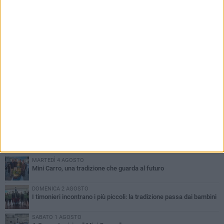
PIÙ LETTI QUESTA SETTIMANA
DOMENICA 2 AGOSTO
Incidente sulla SP231 tra Terlizzi e Bitonto
LUNEDÌ 3 AGOSTO
Gatto senza vita sul marciapiede: macabro ritrovamento in viale
dei Lilium
MARTEDÌ 4 AGOSTO
Mini Carro, una tradizione che guarda al futuro
DOMENICA 2 AGOSTO
I timonieri incontrano i più piccoli: la tradizione passa dai bambini
SABATO 1 AGOSTO