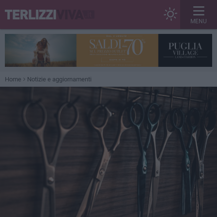
MENU
Home
Notizie e aggiornamenti