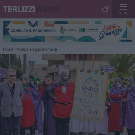
MENU
Home
Notizie e aggiornamenti