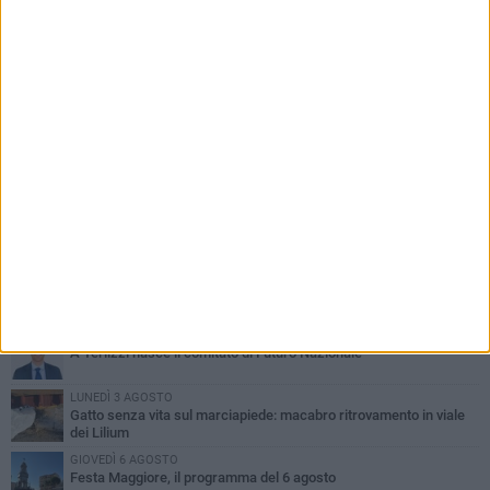
PIÙ LETTI QUESTA SETTIMANA
GIOVEDÌ 6 AGOSTO
A Terlizzi nasce il comitato di Futuro Nazionale
LUNEDÌ 3 AGOSTO
Gatto senza vita sul marciapiede: macabro ritrovamento in viale
dei Lilium
GIOVEDÌ 6 AGOSTO
Festa Maggiore, il programma del 6 agosto