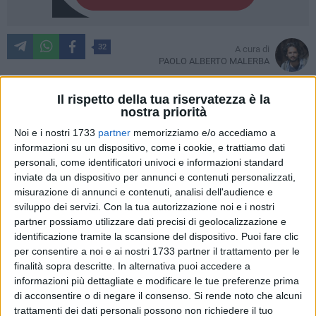
32
A cura di
PAOLO ALBERTO MALERBA
Il rispetto della tua riservatezza è la
nostra priorità
In linea con l'impegno di valorizzare e tramandare il
Noi e i nostri 1733
partner
memorizziamo e/o accediamo a
patrimonio culturale immateriale e le tradizioni identitarie, la
informazioni su un dispositivo, come i cookie, e trattiamo dati
Pro Loco di Terlizzi
anche quest'anno ha accolto l'invito
personali, come identificatori univoci e informazioni standard
dell'Unpli Puglia a partecipare ai Cortei Storici delle Pro Loco
inviate da un dispositivo per annunci e contenuti personalizzati,
di Puglia. Domenica 26 ottobre 2025 infatti, il centro storico
misurazione di annunci e contenuti, analisi dell'audience e
di Taranto si trasformerà in un affascinante palcoscenico
sviluppo dei servizi.
Con la tua autorizzazione noi e i nostri
per ospitare la VII edizione della Rassegna rievocativa.
partner possiamo utilizzare dati precisi di geolocalizzazione e
identificazione tramite la scansione del dispositivo. Puoi fare clic
per consentire a noi e ai nostri 1733 partner il trattamento per le
Dalle ore 16:00 i Cortei Storici sfileranno tra le vie e le piazze
finalità sopra descritte. In alternativa puoi accedere a
suggestive del borgo antico di Taranto.
informazioni più dettagliate e modificare le tue preferenze prima
Al corteo rievocativo in costume, allestito dalla Pro Loco di
di acconsentire o di negare il consenso.
Si rende noto che alcuni
Terlizzi, dal titolo "Il Culto di San Nicola a Terlizzi – 12
trattamenti dei dati personali possono non richiedere il tuo