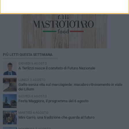
PIÙ LETTI QUESTA SETTIMANA
GIOVEDÌ 6 AGOSTO
A Terlizzi nasce il comitato di Futuro Nazionale
LUNEDÌ 3 AGOSTO
Gatto senza vita sul marciapiede: macabro ritrovamento in viale
dei Lilium
GIOVEDÌ 6 AGOSTO
Festa Maggiore, il programma del 6 agosto
MARTEDÌ 4 AGOSTO
Mini Carro, una tradizione che guarda al futuro