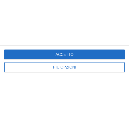
tornata in Cattedrale
9 AGOSTO 2026
Festa Maggiore, il programma di domenica 9
agosto
ACCETTO
PIÙ OPZIONI