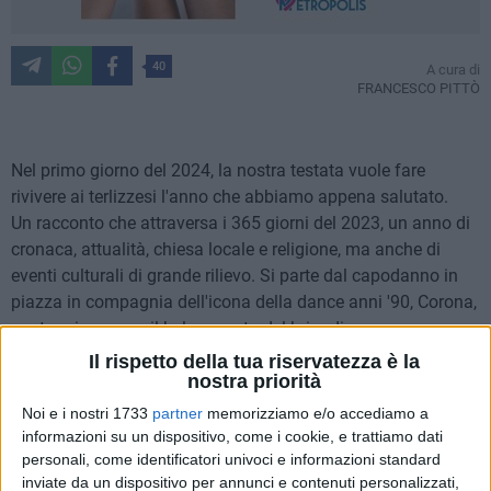
40
A cura di
FRANCESCO PITTÒ
Nel primo giorno del 2024, la nostra testata vuole fare
rivivere ai terlizzesi l'anno che abbiamo appena salutato.
Un racconto che attraversa i 365 giorni del 2023, un anno di
cronaca, attualità, chiesa locale e religione, ma anche di
eventi culturali di grande rilievo. Si parte dal capodanno in
piazza in compagnia dell'icona della dance anni '90, Corona,
per terminare con il bel racconto del brigadiere capo
Pasquale Rutigliani, che nel giorno di Natale, su un
Il rispetto della tua riservatezza è la
nostra priorità
cavalcavia a Bari, ha salvato una ragazza dal suicidio.
Ecco dunque i link delle notizie più lette da voi, mese per
Noi e i nostri 1733
partner
memorizziamo e/o accediamo a
mese.
informazioni su un dispositivo, come i cookie, e trattiamo dati
personali, come identificatori univoci e informazioni standard
inviate da un dispositivo per annunci e contenuti personalizzati,
GENNAIO