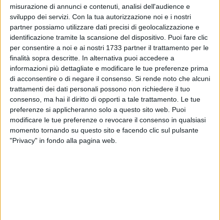
misurazione di annunci e contenuti, analisi dell'audience e
sviluppo dei servizi.
Con la tua autorizzazione noi e i nostri
https://www.terlizziviva.it/notizie/il-2023-a-terlizzi-e-iniziato-
partner possiamo utilizzare dati precisi di geolocalizzazione e
ballando-con-corona/
identificazione tramite la scansione del dispositivo. Puoi fare clic
per consentire a noi e ai nostri 1733 partner il trattamento per le
https://www.terlizziviva.it/notizie/terlizzi-come-non-l-avete-
finalità sopra descritte. In alternativa puoi accedere a
mai-vista/
informazioni più dettagliate e modificare le tue preferenze prima
di acconsentire o di negare il consenso.
Si rende noto che alcuni
trattamenti dei dati personali possono non richiedere il tuo
FEBBRAIO
consenso, ma hai il diritto di opporti a tale trattamento. Le tue
preferenze si applicheranno solo a questo sito web. Puoi
https://www.terlizziviva.it/notizie/terlizzi-piange-don-
modificare le tue preferenze o revocare il consenso in qualsiasi
michele-cipriani/
momento tornando su questo sito e facendo clic sul pulsante
"Privacy" in fondo alla pagina web.
https://www.terlizziviva.it/notizie/condanna-per-il-dirigente-
modugno-scatta-la-sospensione-del-comune-di-terlizzi/
https://www.terlizziviva.it/notizie/claudia-de-chirico-si-e-
davvero-tolta-la-vita-non-e-caduta-dall-auto-l-ha-buttata-lui/