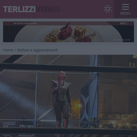
MENU
Home
Notizie e aggiornamenti