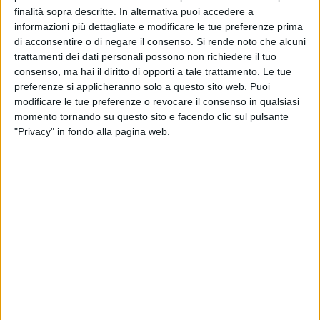
finalità sopra descritte. In alternativa puoi accedere a
La cantante brasiliana, classe 1968, è ancora oggi una delle
informazioni più dettagliate e modificare le tue preferenze prima
regine della musica da discoteca (ma di lei c'è anche una
di acconsentire o di negare il consenso.
Si rende noto che alcuni
produzione che ne fa un'ottima interprete della bossanova)
trattamenti dei dati personali possono non richiedere il tuo
ed è riuscita a calamitare l'attenzione del pubblico presente
consenso, ma hai il diritto di opporti a tale trattamento. Le tue
anche con altri successi qua
li "Baby Baby", "Try Me Out" e "I
preferenze si applicheranno solo a questo sito web. Puoi
modificare le tue preferenze o revocare il consenso in qualsiasi
Don't Wanna Be a Star"
che le valsero ben 15 tra dischi d'oro
momento tornando su questo sito e facendo clic sul pulsante
e di platino negli anni del suo apice in carriera.
"Privacy" in fondo alla pagina web.
Prima e dopo
Corona
, si sono alternati sul palco dj affermati
ed altri emergenti, in un mix perfetto per il variegato pubblico
presente. Contento per il ritorno ad un Capodanno in piazza
il sindaco
Michelangelo De Chirico.
Noi vi raccontiamo questa prima notte del 2023 con gli
scatti fatti dalla nostra redazione in mezzo agli spettatori,
facendo respirare a chi non c'era la bellezza di un serata che,
per una volta, ha aiutato ad accantonare il brutto ricordo di
una pandemia che aveva rubato sorrisi, spazi alla socialità