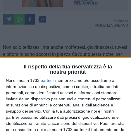
27
A cura di
VINCENZA URBANO
Non solo terlizzesi, ma anche molfettesi, giovinazzesi, ruvesi
e bitontini sono accorsi in piazza Cavour questa notte, per
festeggiare in musica l'arrivo del 2023.
Il rispetto della tua riservatezza è la
nostra priorità
Il Capodanno in piazza organizzato dalla
PDL
Noi e i nostri 1733
partner
memorizziamo e/o accediamo a
Comunicazione & Eventi
è stato un successo, con migliaia di
informazioni su un dispositivo, come i cookie, e trattiamo dati
spettatori che hanno atteso la mezzanotte sulle note dei
personali, come identificatori univoci e informazioni standard
tormentoni anni '90 di
Corona
, l'intramontabile icona della
inviate da un dispositivo per annunci e contenuti personalizzati,
dance di un decennio irripetibile. E così
"The rythm of the
misurazione di annunci e contenuti, analisi dell'audience e
night"
ha fatto ballare tutti, ma proprio tutti, amministratori
sviluppo dei servizi.
Con la tua autorizzazione noi e i nostri
compresi, in una piazza Cavour gremita, con tantissimi
partner possiamo utilizzare dati precisi di geolocalizzazione e
identificazione tramite la scansione del dispositivo. Puoi fare clic
spettatori anche dietro il palco.
per consentire a noi e ai nostri 1733 partner il trattamento per le