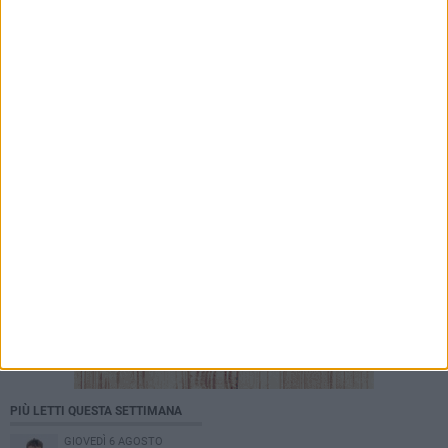
8 AGOSTO 2026
Dalla pasta fatta a mano al podcast: il
progetto “Maltagliati” di Zorba Cooperativa
Sociale dà voce ai suoi protagonisti
PIÙ LETTI QUESTA SETTIMANA
GIOVEDÌ 6 AGOSTO