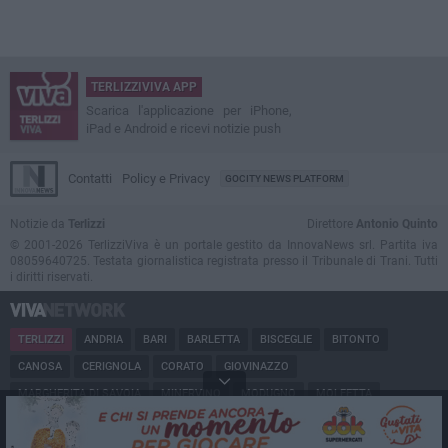
TERLIZZIVIVA APP
Scarica l'applicazione per iPhone,
iPad e Android e ricevi notizie push
Contatti
Policy e Privacy
GOCITY NEWS PLATFORM
Notizie da
Terlizzi
Direttore
Antonio Quinto
© 2001-2026 TerlizziViva è un portale gestito da InnovaNews srl. Partita iva
08059640725. Testata giornalistica registrata presso il Tribunale di Trani. Tutti
i diritti riservati.
TERLIZZI
ANDRIA
BARI
BARLETTA
BISCEGLIE
BITONTO
CANOSA
CERIGNOLA
CORATO
GIOVINAZZO
MARGHERITA DI SAVOIA
MINERVINO
MODUGNO
MOLFETTA
PUGLIA
RUVO
SAN FERDINANDO
SPINAZZOLA
TRANI
TRINITAPOLI