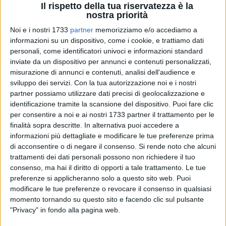
Il rispetto della tua riservatezza è la
nostra priorità
Noi e i nostri 1733
partner
memorizziamo e/o accediamo a
24
informazioni su un dispositivo, come i cookie, e trattiamo dati
personali, come identificatori univoci e informazioni standard
inviate da un dispositivo per annunci e contenuti personalizzati,
misurazione di annunci e contenuti, analisi dell'audience e
"I pericoli della ludopatia"
è l'evento che si terrà questa
sviluppo dei servizi.
Con la tua autorizzazione noi e i nostri
mattina, venerdì 26 settembre, a partire dalle ore 10 nel
partner possiamo utilizzare dati precisi di geolocalizzazione e
chiostro delle Clarisse, e riservato agli studenti degli istituti di
identificazione tramite la scansione del dispositivo. Puoi fare clic
secondo grado. L'iniziativa è stata organizzata dall'
Unione
per consentire a noi e ai nostri 1733 partner il trattamento per le
Nazionale Insigniti al Merito della Repubblica Italiana.
finalità sopra descritte. In alternativa puoi accedere a
informazioni più dettagliate e modificare le tue preferenze prima
di acconsentire o di negare il consenso.
Si rende noto che alcuni
Porteranno i loro saluti
Giovanni Porcaro
, presidente
trattamenti dei dati personali possono non richiedere il tuo
nazionale UNIMRI,
Michelangelo De Chirico
, sindaco di
consenso, ma hai il diritto di opporti a tale trattamento. Le tue
Terlizzi, Maurizio
Marangelli
, presidente Consiglio Regionale
preferenze si applicheranno solo a questo sito web. Puoi
della Puglia Ordine Giornalisti,
Mimmo Mazza
, direttore La
modificare le tue preferenze o revocare il consenso in qualsiasi
Gazzetta del Mezzogiorno,
Massimo Gambino
, questore di
momento tornando su questo sito e facendo clic sul pulsante
Bari, e
Francesco Russo
, prefetto di Bari.
"Privacy" in fondo alla pagina web.