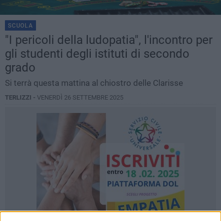
SCUOLA
"I pericoli della ludopatia", l'incontro per
gli studenti degli istituti di secondo
grado
Si terrà questa mattina al chiostro delle Clarisse
TERLIZZI -
VENERDÌ 26 SETTEMBRE 2025