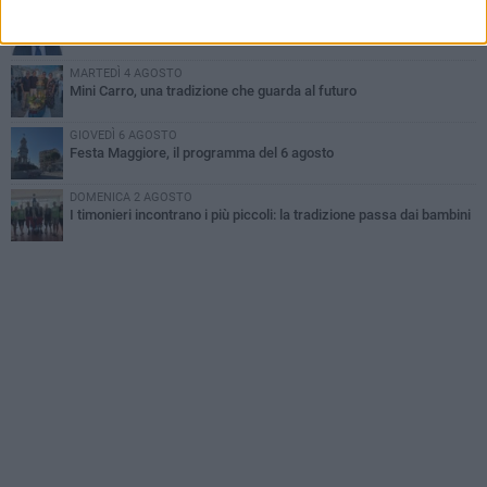
GIOVEDÌ 6 AGOSTO
A Terlizzi nasce il comitato di Futuro Nazionale
MARTEDÌ 4 AGOSTO
Mini Carro, una tradizione che guarda al futuro
GIOVEDÌ 6 AGOSTO
Festa Maggiore, il programma del 6 agosto
DOMENICA 2 AGOSTO
I timonieri incontrano i più piccoli: la tradizione passa dai bambini