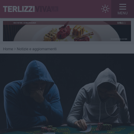
MENU
Home
Notizie e aggiornamenti