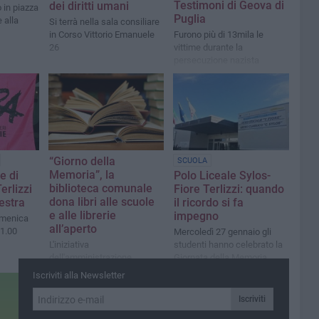
Testimoni di Geova di
dei diritti umani
 in piazza
Puglia
 alla
Si terrà nella sala consiliare
in Corso Vittorio Emanuele
Furono più di 13mila le
26
vittime durante la
persecuzione nazista
“Giorno della
SCUOLA
Memoria”, la
e di
Polo Liceale Sylos-
biblioteca comunale
erlizzi
Fiore Terlizzi: quando
dona libri alle scuole
estra
il ricordo si fa
e alle librerie
impegno
domenica
all’aperto
11.00
Mercoledì 27 gennaio gli
L'iniziativa
studenti hanno celebrato la
dell'amministrazione
Giornata della Memoria
comunale
Iscriviti alla Newsletter
Iscriviti