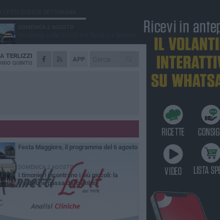
Ù LETTI QUESTA SETTIMANA
DOMENICA 2 AGOSTO
Incidente sulla SP231 tra Terlizzi e Bitonto
DA
TERLIZZI
LUNEDÌ 3 AGOSTO
APP
Gatto senza vita sul marciapiede: macabro
NIO QUINTO
ritrovamento in viale dei Lilium
GIOVEDÌ 6 AGOSTO
A Terlizzi nasce il comitato di Futuro
Nazionale
MARTEDÌ 4 AGOSTO
Mini Carro, una tradizione che guarda al
futuro
GIOVEDÌ 6 AGOSTO
Festa Maggiore, il programma del 6 agosto
DOMENICA 2 AGOSTO
I timonieri incontrano i più piccoli: la
tradizione passa dai bambini