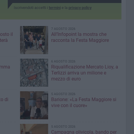
Iscrivendoti accetti i
termini
e la
privacy policy
7 AGOSTO 2026
osto il
All’Infopoint la mostra che
terà
racconta la Festa Maggiore
6 AGOSTO 2026
ramma
Riqualificazione Mercato Lioy, a
Terlizzi arriva un milione e
mezzo di euro
5 AGOSTO 2026
to di
Barione: «La Festa Maggiore si
vive con il cuore»
5 AGOSTO 2026
Campagna olivicola, bando per