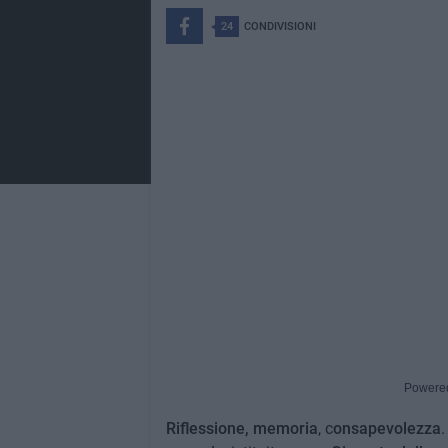
24
CONDIVISIONI
Powere
Riflessione,
memoria
, c
onsapevolezza
.