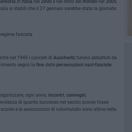
memoria
in
Italia
nel
2000
e nel resto del
mondo
nel
2005
.
Italia si stabilì che il 27 gennaio sarebbe stata la giornata
 regime fascista
rché nel 1945 i cancelli di
Auschwitz
furono abbattuti da
enimento segnò la
fine
delle
persecuzioni nazi-fasciste
 organizzare, ogni anno,
incontri
,
convegni
,
apevolezza di quanto successo nel secolo scorso fosse
le scuole e le associazioni di volontariato sono attive nella