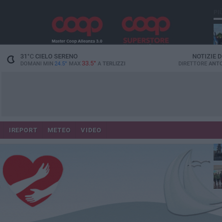
PI
31
°C
CIELO SERENO
NOTIZIE 
33.5°
DOMANI MIN
24.5°
MAX
A
TERLIZZI
DIRETTORE
ANTO
IREPORT
METEO
VIDEO