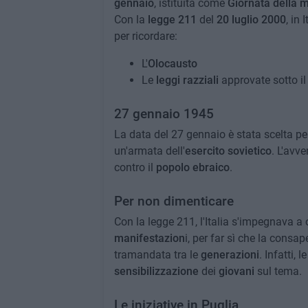
gennaio
, istituita come
Giornata della 
Con la
legge 211
del
20
luglio 2000
, in 
per ricordare:
L'
Olocausto
Le
leggi razziali
approvate sotto il
27 gennaio 1945
La data del 27 gennaio è stata scelta pe
un'armata dell'
esercito sovietico
. L'avv
contro il
popolo ebraico
.
Per non dimenticare
Con la legge 211, l'Italia s'impegnava a
manifestazion
i, per far sì che la cons
tramandata tra le
generazioni
. Infatti, 
sensibilizzazione
dei
giovani
sul tema.
Le iniziative in Puglia