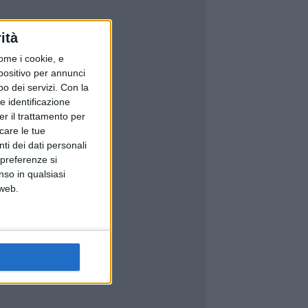
ità
ome i cookie, e
spositivo per annunci
o dei servizi.
Con la
e identificazione
er il trattamento per
icare le tue
ti dei dati personali
 preferenze si
nso in qualsiasi
 web.