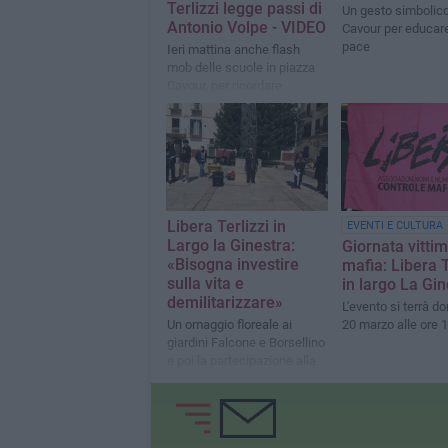
Terlizzi legge passi di
Un gesto simbolico
Antonio Volpe - VIDEO
Cavour per educare
pace
Ieri mattina anche flash
mob delle scuole in piazza
Cavour, per ricordare
invocando pace ed
uguaglianza tra popoli
Libera Terlizzi in
EVENTI E CULTURA
Largo la Ginestra:
Giornata vittim
«Bisogna investire
mafia: Libera T
sulla vita e
in largo La Gin
demilitarizzare»
L'evento si terrà 
Un omaggio floreale ai
20 marzo alle ore 
giardini Falcone e Borsellino
e poi la partecipazione alla
manifestazione di Bari