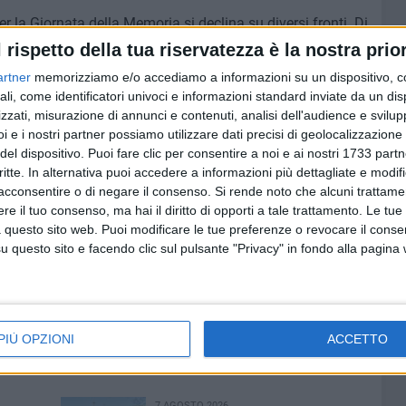
r la Giornata della Memoria si declina su diversi fronti. Di
ziative in programma.
l rispetto della tua riservatezza è la nostra prior
artner
memorizziamo e/o accediamo a informazioni su un dispositivo, c
a memoria è un campo di battaglia
" a cura di
Francesco
ali, come identificatori univoci e informazioni standard inviate da un di
zzati, misurazione di annunci e contenuti, analisi dell'audience e svilupp
ra
, la
consegna
di dieci
medaglie d'onore
alla memoria di
i e i nostri partner possiamo utilizzare dati precisi di geolocalizzazione 
a
dal titolo "
Luce della Cenere
"
del dispositivo. Puoi fare clic per consentire a noi e ai nostri 1733 partn
ntazione del libro
"Le chiavi in tasca" di
Francesco
critte. In alternativa puoi accedere a informazioni più dettagliate e modif
acconsentire o di negare il consenso.
Si rende noto che alcuni trattamen
e il tuo consenso, ma hai il diritto di opporti a tale trattamento. Le tue
ulturale
dell'amministrazione comunale, giunto alla
 questo sito web. Puoi modificare le tue preferenze o revocare il conse
questo sito e facendo clic sul pulsante "Privacy" in fondo alla pagina
ice
Katia Ricci
ospite al liceo artistico
lto alle scuole della città
 non dimentichiamo
", patrocinato dal Comune
ia. Mai più. Fiamme e fuoco
" a Palazzo delle Arti
Beltrani
PIÙ OPZIONI
ACCETTO
IA
7 AGOSTO 2026