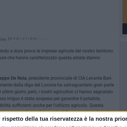
d by
endo a dura prova le imprese agricole del nostro territorio.
ture che hanno caratterizzato questa estate stanno
eppe De Noia
, presidente provinciale di CIA Levante Bari-
eniente dalla diga del Locone ha salvaguardato gran parte
 ultimi giorni, però, i nostri agricoltori ci hanno segnalato
uso irriguo è stata sospesa per garantire il potabile,
lità sufficienti anche per l'utilizzo agricolo. Questa
onseguenze sul completamento della campagna olivicola,
l rispetto della tua riservatezza è la nostra prior
ostro territorio, sulla quale famiglie e aziende agricole
ora gli oliveti dovessero subire danni dal perdurare