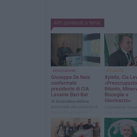
Altri contenuti a tema
ASSOCIAZIONI
ATTUALITÀ
Giuseppe De Noia
Xylella, Cia Le
confermato
«Preoccupazio
presidente di CIA
Bitonto, Miner
Levante Bari-Bat
Bisceglie e
Giovinazzo»
IX Assemblea elettiva
provinciale alla presenza di
Il presidente Gius
Paolicelli, assessore
Noia: «Irresponsab
regionale all’Agricoltura
attuare le misure
obbligatorie di cont
diffusione del batt