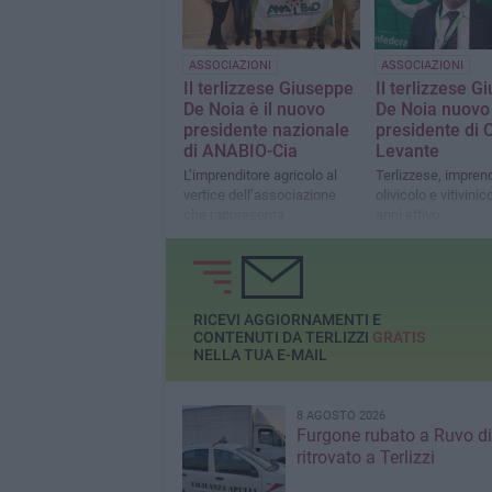
ASSOCIAZIONI
ASSOCIAZIONI
Il terlizzese Giuseppe
Il terlizzese G
De Noia è il nuovo
De Noia nuovo
presidente nazionale
presidente di 
di ANABIO-Cia
Levante
L’imprenditore agricolo al
Terlizzese, imprend
vertice dell’associazione
olivicolo e vitivinic
che rappresenta
anni attivo
l’agricoltura biologica
nell’organizzazione
sindacale degli agr
RICEVI AGGIORNAMENTI E
CONTENUTI DA TERLIZZI
GRATIS
NELLA TUA E-MAIL
8 AGOSTO 2026
Furgone rubato a Ruvo di
ritrovato a Terlizzi