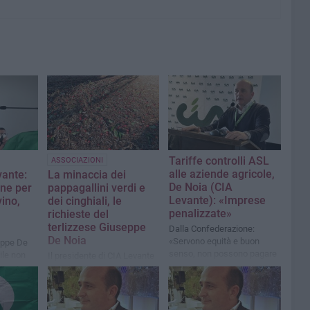
Tariffe controlli ASL
ASSOCIAZIONI
alle aziende agricole,
vante:
La minaccia dei
De Noia (CIA
ne per
pappagallini verdi e
Levante): «Imprese
vino,
dei cinghiali, le
penalizzate»
richieste del
terlizzese Giuseppe
Dalla Confederazione:
De Noia
«Servono equità e buon
eppe De
senso, non possono pagare
ile non
Il presidente di CIA Levante
come fossero industrie»
Bari-Bat: «Ingenti danni alle
rasto alla
colture. Chiediamo di
erio»
accelerare il piano di
contenimento»