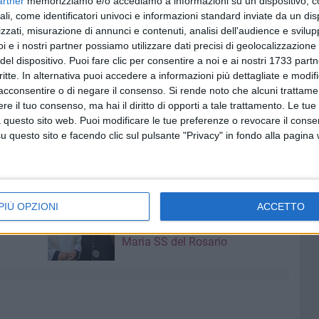
artner
memorizziamo e/o accediamo a informazioni su un dispositivo, c
 conseguenze economiche e sociali sarebbero molto
ali, come identificatori univoci e informazioni standard inviate da un di
e Noia, "pur nella piena consapevolezza delle oggettive
zzati, misurazione di annunci e contenuti, analisi dell'audience e svilupp
i e i nostri partner possiamo utilizzare dati precisi di geolocalizzazione 
la nostra organizzazione chiede un incontro urgente con le
del dispositivo. Puoi fare clic per consentire a noi e ai nostri 1733 partn
ne delle risorse idriche al fine di trovare una soluzione che
critte. In alternativa puoi accedere a informazioni più dettagliate e modif
essarie a non compromettere la campagna olivicola nel
acconsentire o di negare il consenso.
Si rende noto che alcuni trattamen
nviato una formale e ufficiale richiesta indirizzata al
e il tuo consenso, ma hai il diritto di opporti a tale trattamento. Le tue
ntro-Sud Puglia e all'assessore regionale all'Agricoltura
 questo sito web. Puoi modificare le tue preferenze o revocare il conse
questo sito e facendo clic sul pulsante "Privacy" in fondo alla pagina
8 AGOSTO 2026
PIÙ OPZIONI
ACCETTO
amma di
Vincenzo Di Palo è il nuovo
priore della Confraternita di
Maria SS del Rosario