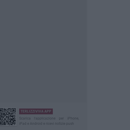
TERLIZZIVIVA APP
Scarica l'applicazione per iPhone,
iPad e Android e ricevi notizie push