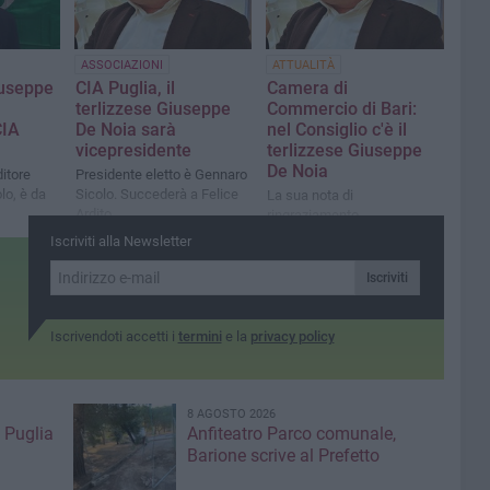
ASSOCIAZIONI
ATTUALITÀ
iuseppe
CIA Puglia, il
Camera di
terlizzese Giuseppe
Commercio di Bari:
CIA
De Noia sarà
nel Consiglio c'è il
vicepresidente
terlizzese Giuseppe
De Noia
itore
Presidente eletto è Gennaro
olo, è da
Sicolo. Succederà a Felice
La sua nota di
Ardito
ringraziamento
Iscriviti alla Newsletter
icoltori
Iscriviti
Iscrivendoti accetti i
termini
e la
privacy policy
8 AGOSTO 2026
 Puglia
Anfiteatro Parco comunale,
Barione scrive al Prefetto