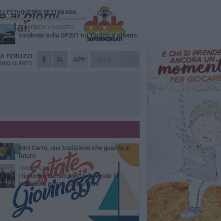
Ù LETTI QUESTA SETTIMANA
DOMENICA 2 AGOSTO
Incidente sulla SP231 tra Terlizzi e Bitonto
DA
TERLIZZI
GIOVEDÌ 6 AGOSTO
APP
A Terlizzi nasce il comitato di Futuro
NIO QUINTO
Nazionale
LUNEDÌ 3 AGOSTO
Gatto senza vita sul marciapiede: macabro
ritrovamento in viale dei Lilium
GIOVEDÌ 6 AGOSTO
Festa Maggiore, il programma del 6 agosto
MARTEDÌ 4 AGOSTO
Mini Carro, una tradizione che guarda al
futuro
DOMENICA 2 AGOSTO
I timonieri incontrano i più piccoli: la
tradizione passa dai bambini