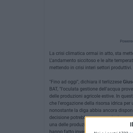
Powere
La crisi climatica ormai in atto, sta mett
L'andamento siccitoso e le alte tempera
mettendo in crisi interi settori produttivi.
"Fino ad oggi", dichiara il terlizzese
Gius
BAT, "l'oculata gestione dell'acqua prov
delle produzioni agricole estive. In questi
che l'erogazione della risorsa idrica per 
nonostante la diga abbia ancora disponibi
decisione potrebbe avere gravissime c
I
una delle produzioni di alta qualità del n
hanno fatto investimenti di rilievo. Qual