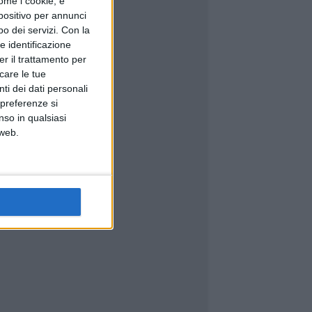
ome i cookie, e
spositivo per annunci
o dei servizi.
Con la
e identificazione
er il trattamento per
icare le tue
ti dei dati personali
 preferenze si
nso in qualsiasi
 web.