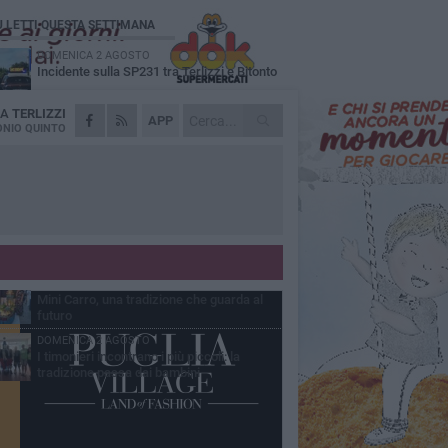
Ù LETTI QUESTA SETTIMANA
DOMENICA 2 AGOSTO
Incidente sulla SP231 tra Terlizzi e Bitonto
DA
TERLIZZI
GIOVEDÌ 6 AGOSTO
APP
A Terlizzi nasce il comitato di Futuro
NIO QUINTO
Nazionale
LUNEDÌ 3 AGOSTO
Gatto senza vita sul marciapiede: macabro
ritrovamento in viale dei Lilium
GIOVEDÌ 6 AGOSTO
Festa Maggiore, il programma del 6 agosto
MARTEDÌ 4 AGOSTO
Mini Carro, una tradizione che guarda al
futuro
DOMENICA 2 AGOSTO
I timonieri incontrano i più piccoli: la
tradizione passa dai bambini