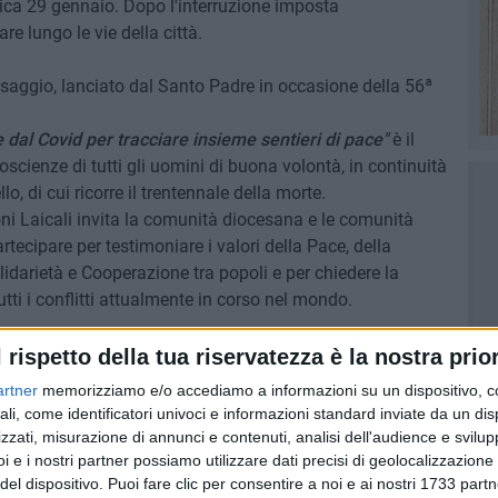
nica 29 gennaio. Dopo l'interruzione imposta
re lungo le vie della città.
ssaggio, lanciato dal Santo Padre in occasione della 56ª
 dal Covid per tracciare insieme sentieri di pace"
è il
oscienze di tutti gli uomini di buona volontà, in continuità
o, di cui ricorre il trentennale della morte.
i Laicali invita la comunità diocesana e le comunità
partecipare per testimoniare i valori della Pace, della
idarietà e Cooperazione tra popoli e per chiedere la
utti i conflitti attualmente in corso nel mondo.
l rispetto della tua riservatezza è la nostra prior
la Chiesa Vecchia di Santa Maria della Stella (Calvario)
artner
memorizziamo e/o accediamo a informazioni su un dispositivo, c
 attraversando: Viale Roma, Corso Vittorio Emanuele II,
ali, come identificatori univoci e informazioni standard inviate da un di
o
zzati, misurazione di annunci e contenuti, analisi dell'audience e svilupp
lessione e testimonianze di Don Gianni De Robertis, già
i e i nostri partner possiamo utilizzare dati precisi di geolocalizzazione 
del dispositivo. Puoi fare clic per consentire a noi e ai nostri 1733 partn
ra finale presieduta da S.E. Mons. Domenico Cornacchia