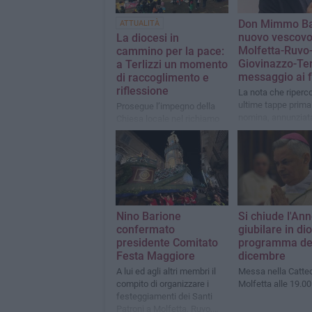
Don Mimmo Ba
ATTUALITÀ
nuovo vescovo
La diocesi in
Molfetta-Ruvo
cammino per la pace:
Giovinazzo-Terli
a Terlizzi un momento
messaggio ai f
di raccoglimento e
riflessione
La nota che riperco
ultime tappe prima
Prosegue l’impegno della
nomina, annunziata
Chiesa locale nel richiamo
stampa, clero e fed
alla non violenza
Madonna della Pac
Molfetta
Nino Barione
Si chiude l'An
confermato
giubilare in dio
presidente Comitato
programma de
Festa Maggiore
dicembre
A lui ed agli altri membri il
Messa nella Catted
compito di organizzare i
Molfetta alle 19.00
festeggiamenti dei Santi
Patroni a Molfetta, Ruvo,