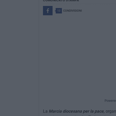
COMUNICATO STAMPA
13
CONDIVISIONI
Powere
La
Marcia diocesana per la pace,
organi