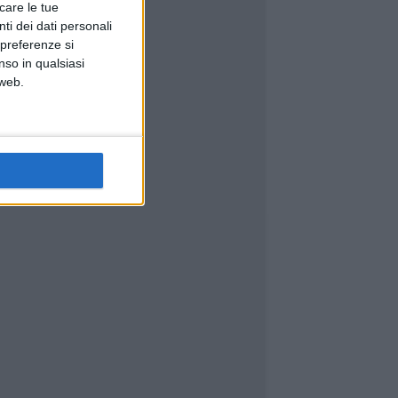
icare le tue
ti dei dati personali
 preferenze si
nso in qualsiasi
 web.