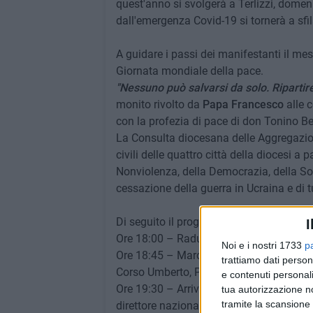
quest'anno si svolgerà a Terlizzi, dome
dall'emergenza Covid-19 si tornerà a sfila
A guidare i passi dei manifestanti il me
Giornata mondiale della pace.
"Nessuno può salvarsi da solo. Ripartire
monito rivolto da
Papa Francesco
alle c
con la profezia di pace di don Tonino Bell
La Consulta diocesana delle Aggregazion
civili delle quattro città della diocesi a 
Nonviolenza, della Democrazia, della Sol
cessazione della guerra in Ucraina e di t
Di seguito il programma dell'iniziativa:
I
Ore 18:00 – Raduno piazzale antistante 
Noi e i nostri 1733
p
Ore 18:45 – Marcia per le vie della città
trattiamo dati person
Corso Umberto, Piazza don Tonino Bell
e contenuti personali
Ore 19:30 – Arrivo in Concattedrale: rif
tua autorizzazione no
tramite la scansione 
direttore nazionale Migrantes e preghie