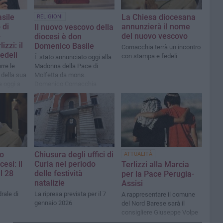
sile
La Chiesa diocesana
RELIGIONI
 di
annunzierà il nome
Il nuovo vescovo della
-
del nuovo vescovo
diocesi è don
zzi: il
Domenico Basile
Cornacchia terrà un incontro
edeli
con stampa e fedeli
È stato annunciato oggi alla
rre le
Madonna della Pace di
 della sua
Molfetta da mons.
 oggi a
Domenico Cornacchia
eli alla
e di
no
Chiusura degli uffici di
ATTUALITÀ
cesi: il
Curia nel periodo
Terlizzi alla Marcia
l 28
delle festività
per la Pace Perugia-
natalizie
Assisi
rale di
La ripresa prevista per il 7
A rappresentare il comune
gennaio 2026
del Nord Barese sarà il
consigliere Giuseppe Volpe