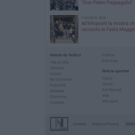
“Don Pietro Pappagallo”
7 AGOSTO 2026
All’Infopoint la mostra ch
racconta la Festa Maggio
Notizie da Terlizzi
Politica
Enti locali
Vita di città
Territorio
Notizie sportive
Corsivi
Calcio
No Comment
Tennis
Fuoricittà
Arti Marziali
Attualità
Vela
Economia
Altri sport
Cronaca
Contatti
Policy e Privacy
GOCI