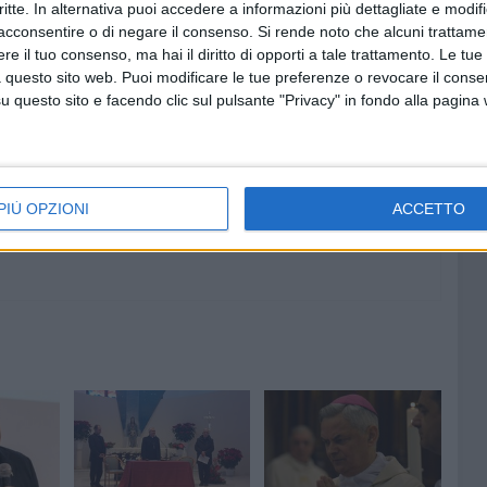
critte. In alternativa puoi accedere a informazioni più dettagliate e modif
acconsentire o di negare il consenso.
Si rende noto che alcuni trattamen
I
MARCIA PER LA PACE TERLIZZI
e il tuo consenso, ma hai il diritto di opporti a tale trattamento. Le tue
 questo sito web. Puoi modificare le tue preferenze o revocare il conse
8 AGOSTO 2026
questo sito e facendo clic sul pulsante "Privacy" in fondo alla pagina
amma di
Vincenzo Di Palo è il nuovo
priore della Confraternita di
Maria SS del Rosario
PIÙ OPZIONI
ACCETTO