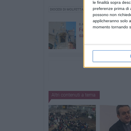
le finalità sopra des
preferenze prima di 
DIOCESI DI MOLFETTA - RUVO - GIOVINAZZO - TERLIZZ
possono non richieder
applicheranno solo a
8 AGOSTO 2026
momento tornando su 
Festa Maggiore, il progr
sabato 8 agosto
Altri contenuti a tema