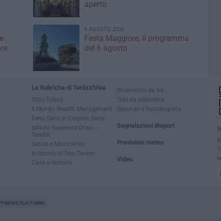
aperto
6 AGOSTO 2026
e
Festa Maggiore, il programma
re
del 6 agosto
Le Rubriche di TerlizziViva
Ricomincio da tre
StoryTulling
Topi da biblioteca
Il Mondo Wealth Management
Secondo il fisioterapista
Dens Sano in Corpore Sano
Segnalazioni iReport
Istituto Superiore Oriani -
I
Tandoi
R
Previsioni meteo
Salute e Movimento
T
In ricordo di Don Tonino
Video
t
Casa e dintorni
TY NEWS PLATFORM