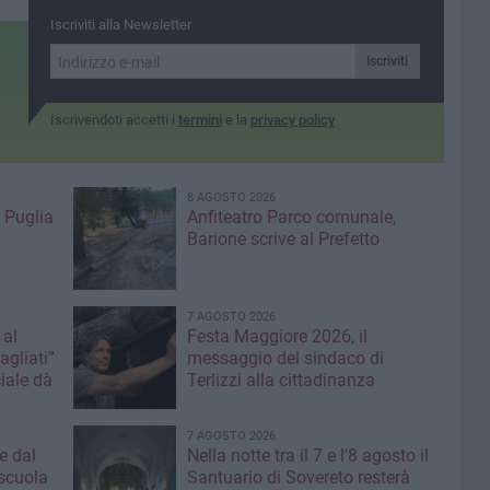
Iscriviti alla Newsletter
Iscriviti
Iscrivendoti accetti i
termini
e la
privacy policy
8 AGOSTO 2026
 Puglia
Anfiteatro Parco comunale,
Barione scrive al Prefetto
7 AGOSTO 2026
 al
Festa Maggiore 2026, il
agliati”
messaggio del sindaco di
iale dà
Terlizzi alla cittadinanza
7 AGOSTO 2026
e dal
Nella notte tra il 7 e l'8 agosto il
 scuola
Santuario di Sovereto resterà