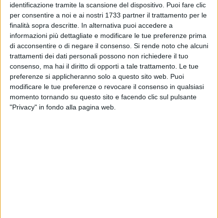
identificazione tramite la scansione del dispositivo. Puoi fare clic
per consentire a noi e ai nostri 1733 partner il trattamento per le
finalità sopra descritte. In alternativa puoi accedere a
informazioni più dettagliate e modificare le tue preferenze prima
di acconsentire o di negare il consenso.
Si rende noto che alcuni
trattamenti dei dati personali possono non richiedere il tuo
La
Virtus Molfetta
batte Città dei Fiori 1-0. La 24esima
consenso, ma hai il diritto di opporti a tale trattamento. Le tue
giornata di Prima Categoria offre un gol di
Marco Mininn
i a
preferenze si applicheranno solo a questo sito web. Puoi
soli cinque minuti dalla fine col risultato che è esattamente
modificare le tue preferenze o revocare il consenso in qualsiasi
momento tornando su questo sito e facendo clic sul pulsante
lo stesso dell'andata. E' un campionato che ha poco altro
"Privacy" in fondo alla pagina web.
ancora da dire per i rossoblù, impantanati nella zona bassa
della classifica con 19 punti.
CLASSIFICA
Omnia Bitonto 61
Corato Calcio 1946 47
Nuova Spinazzola 39
Bitetto 35
Minervino Murge 31
Ultrattivi Altamura 31