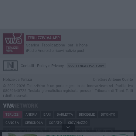
TERLIZZIVIVA APP
Scarica l'applicazione per iPhone,
iPad e Android e ricevi notizie push
Contatti
Policy e Privacy
GOCITY NEWS PLATFORM
Notizie da
Terlizzi
Direttore
Antonio Quinto
© 2001-2026 TerlizziViva è un portale gestito da InnovaNews srl. Partita iva
08059640725. Testata giornalistica registrata presso il Tribunale di Trani. Tutti
i diritti riservati.
TERLIZZI
ANDRIA
BARI
BARLETTA
BISCEGLIE
BITONTO
CANOSA
CERIGNOLA
CORATO
GIOVINAZZO
MARGHERITA DI SAVOIA
MINERVINO
MODUGNO
MOLFETTA