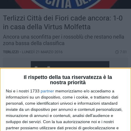
Terlizzi Città dei Fiori cade ancora: 1-0
in casa della Virtus Molfetta
Ancora una sconfitta per i rossoblù che restano nella
zona bassa della classifica
TERLIZZI -
LUNEDÌ 21 MARZO 2016
7.01
Il rispetto della tua riservatezza è la
nostra priorità
Noi e i nostri 1733
partner
memorizziamo e/o accediamo a
informazioni su un dispositivo, come i cookie, e trattiamo dati
personali, come identificatori univoci e informazioni standard
inviate da un dispositivo per annunci e contenuti personalizzati,
misurazione di annunci e contenuti, analisi dell'audience e
sviluppo dei servizi.
Con la tua autorizzazione noi e i nostri
partner possiamo utilizzare dati precisi di geolocalizzazione e