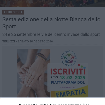
ALTRI SPORT
Sesta edizione della Notte Bianca dello
Sport
24 e 25 settembre le vie del centro invase dallo sport
TERLIZZI -
SABATO 20 AGOSTO 2016