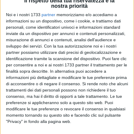
Il rispetto della tua riservatezza è la
nostra priorità
Noi e i nostri 1733
partner
memorizziamo e/o accediamo a
informazioni su un dispositivo, come i cookie, e trattiamo dati
personali, come identificatori univoci e informazioni standard
inviate da un dispositivo per annunci e contenuti personalizzati,
Anche quest'anno Terlizzi fiorisce con la sua
6^ edizione
misurazione di annunci e contenuti, analisi dell'audience e
della Notte Bianca dello Sport
, che si terrà nei giorni 24-25
sviluppo dei servizi.
Con la tua autorizzazione noi e i nostri
partner possiamo utilizzare dati precisi di geolocalizzazione e
Settembre 2016.
identificazione tramite la scansione del dispositivo. Puoi fare clic
per consentire a noi e ai nostri 1733 partner il trattamento per le
La manifestazione nel giorno 24 Settembre prevedrà la
finalità sopra descritte. In alternativa puoi accedere a
cerimonia d'apertura sotto le note dell'Inno di Mameli e
informazioni più dettagliate e modificare le tue preferenze prima
dell'Inno a Terlizzi, cantati dai ragazzi del coro della
di acconsentire o di negare il consenso.
Si rende noto che alcuni
Pappagallo sul palco che sarà allestito in Corso Vittorio
trattamenti dei dati personali possono non richiedere il tuo
Emanuele (zona villa). Successivamente ci sarà la
consenso, ma hai il diritto di opporti a tale trattamento. Le tue
preferenze si applicheranno solo a questo sito web. Puoi
presentazione della manifestazione a cura di Pierluigi
modificare le tue preferenze o revocare il consenso in qualsiasi
Auricchio, il quale nominerà le associazioni sportive
momento tornando su questo sito e facendo clic sul pulsante
partecipanti della serata. Queste saranno disposte lungo
"Privacy" in fondo alla pagina web.
Viale Roma, Corso Vittorio Emanuele, Piazza Cavour e
Piazza 4 Novembre.