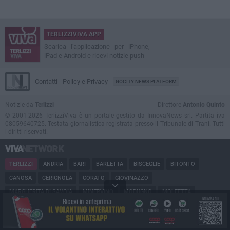
TERLIZZIVIVA APP
Scarica l'applicazione per iPhone,
iPad e Android e ricevi notizie push
Contatti
Policy e Privacy
GOCITY NEWS PLATFORM
Notizie da
Terlizzi
Direttore
Antonio Quinto
© 2001-2026 TerlizziViva è un portale gestito da InnovaNews srl. Partita iva
08059640725. Testata giornalistica registrata presso il Tribunale di Trani. Tutti
i diritti riservati.
TERLIZZI
ANDRIA
BARI
BARLETTA
BISCEGLIE
BITONTO
CANOSA
CERIGNOLA
CORATO
GIOVINAZZO
MARGHERITA DI SAVOIA
MINERVINO
MODUGNO
MOLFETTA
PUGLIA
RUVO
SAN FERDINANDO
SPINAZZOLA
TRANI
TRINITAPOLI