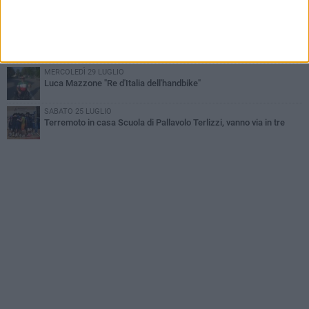
Diramati gli organici della serie C di volley maschile, c'è Scuola di
Pallavolo Terlizzi
VENERDÌ 31 LUGLIO
Serie C maschile, Scuola di Pallavolo Terlizzi mette a segno il
colpo Davide Caldarola
MERCOLEDÌ 29 LUGLIO
Luca Mazzone "Re d'Italia dell'handbike"
SABATO 25 LUGLIO
Terremoto in casa Scuola di Pallavolo Terlizzi, vanno via in tre