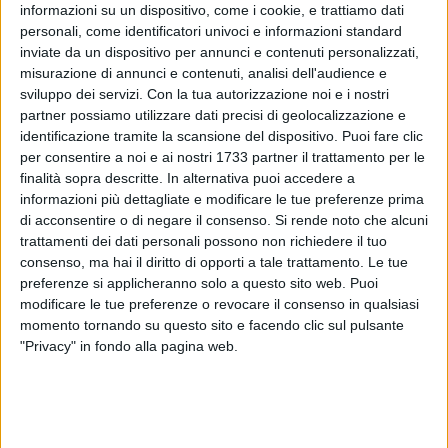
informazioni su un dispositivo, come i cookie, e trattiamo dati
personali, come identificatori univoci e informazioni standard
4
A cura di
inviate da un dispositivo per annunci e contenuti personalizzati,
FRANCESCO PITTÒ
misurazione di annunci e contenuti, analisi dell'audience e
sviluppo dei servizi.
Con la tua autorizzazione noi e i nostri
partner possiamo utilizzare dati precisi di geolocalizzazione e
identificazione tramite la scansione del dispositivo. Puoi fare clic
Alle 18.30 di oggi, domenica 22 febbraio, sul rettangolo di
per consentire a noi e ai nostri 1733 partner il trattamento per le
gara del "PalaRutigliano" di Bitonto, Scuola di Pallavolo
finalità sopra descritte. In alternativa puoi accedere a
Terlizzi affronterà a domicilio il Volley Bitonto in un derby
informazioni più dettagliate e modificare le tue preferenze prima
che potrebbe consegnare ai terlizzesi la conferma della zona
di acconsentire o di negare il consenso.
Si rende noto che alcuni
play-off.
trattamenti dei dati personali possono non richiedere il tuo
Alla gara valevole per la 17^ giornata del girone A del
consenso, ma hai il diritto di opporti a tale trattamento. Le tue
campionato di Primo Livello Nazionale di Serie C di
preferenze si applicheranno solo a questo sito web. Puoi
modificare le tue preferenze o revocare il consenso in qualsiasi
pallavolo maschile, che sarà diretta da Francesca Carrassi e
momento tornando su questo sito e facendo clic sul pulsante
da Vincenzo De Nicola, i rossoblù forti dei 30 punti giungono
"Privacy" in fondo alla pagina web.
da quinti della classe, mentre i neroverdi sono settimi a
quota 24.
La partita del girone di andata tra terlizzesi e bitontini,