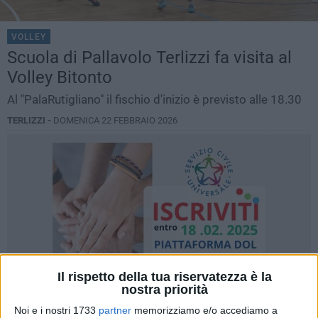
VOLLEY
Scuola di Pallavolo Terlizzi fa visita al
Volley Bitonto
Al "PalaRutigliano" il fischio d'inizio è previsto alle 18.30
TERLIZZI -
DOMENICA 22 FEBBRAIO 2026
Il rispetto della tua riservatezza è la
nostra priorità
Noi e i nostri 1733
partner
memorizziamo e/o accediamo a