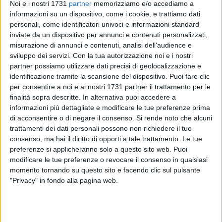
Noi e i nostri 1731
partner
memorizziamo e/o accediamo a
informazioni su un dispositivo, come i cookie, e trattiamo dati
59
A cura di
personali, come identificatori univoci e informazioni standard
FRANCESCO PITTÒ
inviate da un dispositivo per annunci e contenuti personalizzati,
misurazione di annunci e contenuti, analisi dell'audience e
sviluppo dei servizi.
Con la tua autorizzazione noi e i nostri
partner possiamo utilizzare dati precisi di geolocalizzazione e
Nelle Fiandre per mordere ancora, chi lo conosce lo dà per
identificazione tramite la scansione del dispositivo. Puoi fare clic
certo. Questo è il motivo conduttore di un uomo, di un
per consentire a noi e ai nostri 1731 partner il trattamento per le
campione, di un simbolo che dello sport ha fatto la sua
finalità sopra descritte. In alternativa puoi accedere a
ragion di vita. Quello in terra fiamminga, precisamente in
informazioni più dettagliate e modificare le tue preferenze prima
quel di Rons (Belgio), per
Luca Mazzone
sarà l'undicesimo
di acconsentire o di negare il consenso.
Si rende noto che alcuni
mondiale.
trattamenti dei dati personali possono non richiedere il tuo
consenso, ma hai il diritto di opporti a tale trattamento. Le tue
preferenze si applicheranno solo a questo sito web. Puoi
L'eroe che tra paralimpiadi e mondiali di paranuoto e
modificare le tue preferenze o revocare il consenso in qualsiasi
paraciciclismo è salito sul podio più di trenta volte,
momento tornando su questo sito e facendo clic sul pulsante
conquistando ben 22 titoli mondiali e 11 medaglie
"Privacy" in fondo alla pagina web.
olimpiche; ha vinto medaglie in tutti e cinque i continenti.
Nella patria del ciclismo sarà in gara ben tre volte, tra giovedì
28 e domenica 31 agosto.