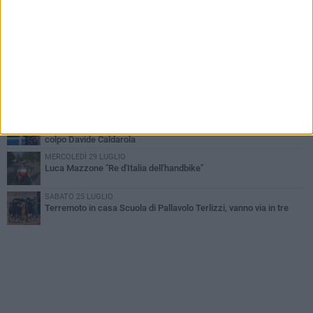
Paracanoa, Michele Guastamacchia è bicampione d'Italia
DOMENICA 2 AGOSTO
Serie D femminile, ecco gli organici: presente anche Scuola di
Pallavolo
SABATO 1 AGOSTO
Diramati gli organici della serie C di volley maschile, c'è Scuola di
Pallavolo Terlizzi
VENERDÌ 31 LUGLIO
Serie C maschile, Scuola di Pallavolo Terlizzi mette a segno il
colpo Davide Caldarola
MERCOLEDÌ 29 LUGLIO
Luca Mazzone "Re d'Italia dell'handbike"
SABATO 25 LUGLIO
Terremoto in casa Scuola di Pallavolo Terlizzi, vanno via in tre