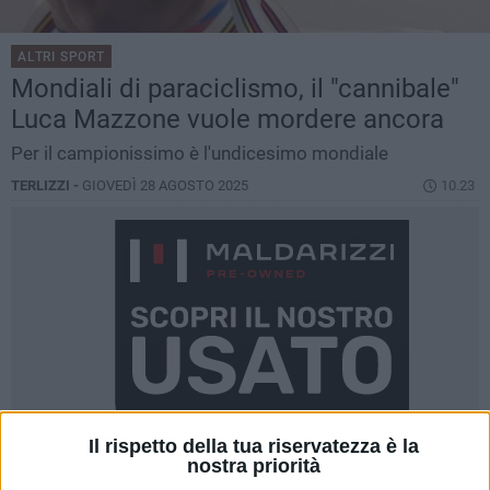
ALTRI SPORT
Mondiali di paraciclismo, il "cannibale"
Luca Mazzone vuole mordere ancora
Per il campionissimo è l'undicesimo mondiale
TERLIZZI -
GIOVEDÌ 28 AGOSTO 2025
10.23
Il rispetto della tua riservatezza è la
nostra priorità