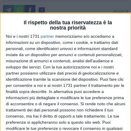
2
A cura di
FRANCESCO PITTÒ
Il rispetto della tua riservatezza è la
nostra priorità
Noi e i nostri 1731
partner
memorizziamo e/o accediamo a
Nel 2° turno del girone A del campionato Prima Categoria
informazioni su un dispositivo, come i cookie, e trattiamo dati
Pugliese un funambolico Real Olimpia Terlizzi passa con un
personali, come identificatori univoci e informazioni standard
sonante 0-5 sul campo dell'Uniti Per Cerignola, meritandosi
inviate da un dispositivo per annunci e contenuti personalizzati,
la testa della classifica e la copertina dei primi 180' minuti di
misurazione di annunci e contenuti, analisi dell'audience e
campionato.
sviluppo dei servizi.
Con la tua autorizzazione noi e i nostri
partner possiamo utilizzare dati precisi di geolocalizzazione e
identificazione tramite la scansione del dispositivo. Puoi fare clic
La cronaca della gara
per consentire a noi e ai nostri 1731 partner il trattamento per le
A dar via alla goleada rossoblù concretizzata sul temuto
finalità sopra descritte. In alternativa puoi accedere a
campo dell'Uniti Per Cerignola, sino ad oggi rivelatosi un
informazioni più dettagliate e modificare le tue preferenze prima
tabù "inespugnabile" per i colori terlizzesi, è Fabio Magarelli
di acconsentire o di negare il consenso.
Si rende noto che alcuni
al 10'. Il giro di lancette si rivela fatale per i padroni di casa
trattamenti dei dati personali possono non richiedere il tuo
con Alonso Luis Ismael Reyes che all'11' realizza lo 0-2 che
consenso, ma hai il diritto di opporti a tale trattamento. Le tue
permane fino al termine della prima frazione di gara.
preferenze si applicheranno solo a questo sito web. Puoi
modificare le tue preferenze o revocare il consenso in qualsiasi