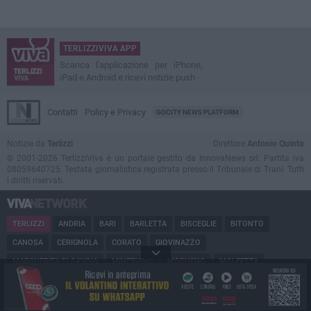
TERLIZZIVIVA APP
Scarica l'applicazione per iPhone,
iPad e Android e ricevi notizie push
Contatti
Policy e Privacy
GOCITY NEWS PLATFORM
Notizie da
Terlizzi
Direttore
Antonio Quinto
© 2001-2026 TerlizziViva è un portale gestito da InnovaNews srl. Partita iva
08059640725. Testata giornalistica registrata presso il Tribunale di Trani. Tutti
i diritti riservati.
TERLIZZI
ANDRIA
BARI
BARLETTA
BISCEGLIE
BITONTO
CANOSA
CERIGNOLA
CORATO
GIOVINAZZO
MARGHERITA DI SAVOIA
MINERVINO
MODUGNO
MOLFETTA
PUGLIA
RUVO
SAN FERDINANDO
SPINAZZOLA
TRANI
TRINITAPOLI