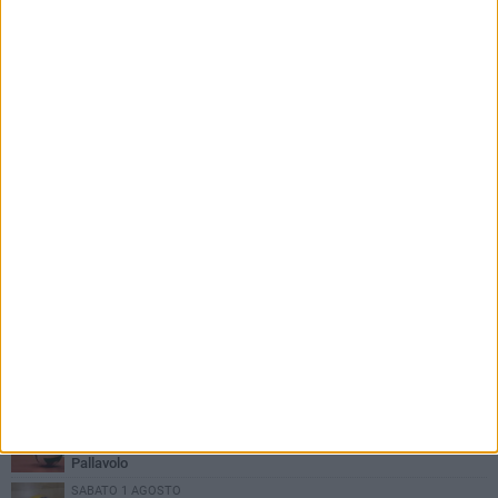
PIÙ LETTI QUESTA SETTIMANA
LUNEDÌ 3 AGOSTO
Paracanoa, Michele Guastamacchia è bicampione d'Italia
DOMENICA 2 AGOSTO
Serie D femminile, ecco gli organici: presente anche Scuola di
Pallavolo
SABATO 1 AGOSTO