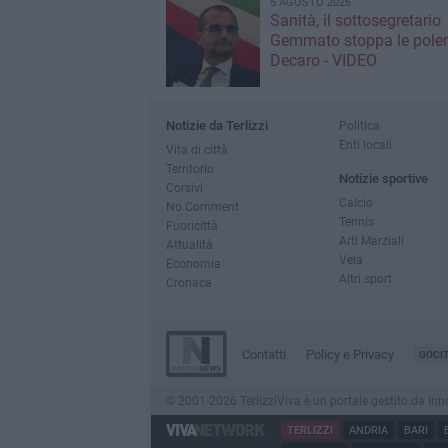
5 AGOSTO 2026
Sanità, il sottosegretario
Gemmato stoppa le pole
Decaro - VIDEO
Notizie da Terlizzi
Politica
Enti locali
Vita di città
Territorio
Notizie sportive
Corsivi
Calcio
No Comment
Tennis
Fuoricittà
Arti Marziali
Attualità
Vela
Economia
Altri sport
Cronaca
Contatti
Policy e Privacy
GOCI
© 2001-2026 TerlizziViva è un portale gestito da Innov
TERLIZZI
ANDRIA
BARI