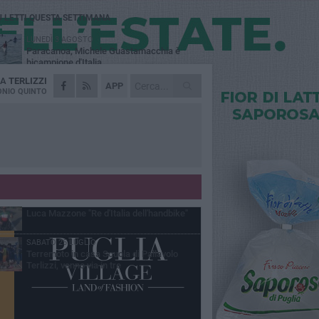
Ù LETTI QUESTA SETTIMANA
LUNEDÌ 3 AGOSTO
Paracanoa, Michele Guastamacchia è
bicampione d'Italia
DA
TERLIZZI
DOMENICA 2 AGOSTO
APP
Serie D femminile, ecco gli organici:
NIO QUINTO
presente anche Scuola di Pallavolo
SABATO 1 AGOSTO
Diramati gli organici della serie C di volley
maschile, c'è Scuola di Pallavolo Terlizzi
VENERDÌ 31 LUGLIO
Serie C maschile, Scuola di Pallavolo
Terlizzi mette a segno il colpo Davide
ldarola
MERCOLEDÌ 29 LUGLIO
Luca Mazzone "Re d'Italia dell'handbike"
SABATO 25 LUGLIO
Terremoto in casa Scuola di Pallavolo
Terlizzi, vanno via in tre