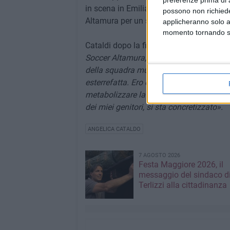
in scena in Emilia Romagna. Infine a lug
possono non richieder
Altamura per un sogno che diviene realtà,
applicheranno solo a
momento tornando su 
Cataldi dopo la firma con il suo nuovo s
Soccer Altamura, Giuseppe Valente, che r
della squadra murgiana ,che nella stagio
esterrefatta. Ero emozionata e quasi qu
metabolizzare la bellissima notizia. Il s
dei miei genitori, si sta concretizzato».
ANGELICA CATALDO
7 AGOSTO 2026
Festa Maggiore 2026, il
messaggio del sindaco d
Terlizzi alla cittadinanza