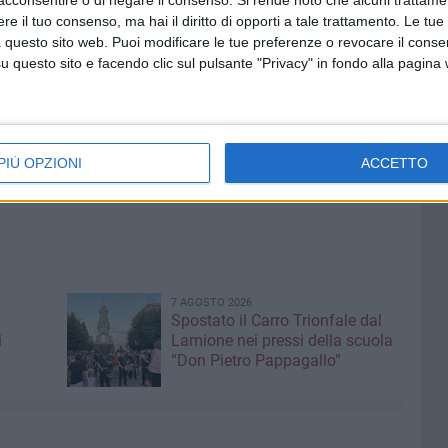
lio la chiamata del Direttore Sportivo della Soccer
e il tuo consenso, ma hai il diritto di opporti a tale trattamento. Le tue
 la serie A.
 questo sito web. Puoi modificare le tue preferenze o revocare il conse
questo sito e facendo clic sul pulsante "Privacy" in fondo alla pagina
odalizio ha raccontato:
«Quando il Direttore Sportivo della
ingrazio per la fiducia, mi disse che ero nei programmi
ne 2025-26 debutterà in serie A di Calcio a 5, rimasi
asi scoppiavo in lacrime. Ci ho messo qualche minuto per
PIÙ OPZIONI
ACCETTO
ogno che ho inseguito da piccola con tanti sacrifici miei e
7 AGOSTO 2026
Spostato il Carro Trionfale dal
i
Lamione nei pressi della scuola
“Don Pietro Pappagallo”