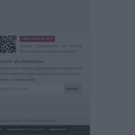
TERLIZZIVIVA APP
Scarica l'applicazione per iPhone,
iPad e Android e ricevi notizie push
scriviti alla Newsletter
egistrati per ricevere aggiornamenti e contenuti da
erlizzi nella tua casella di posta
Iscrivendoti accetti i
ermini
e la
privacy policy
Iscriviti
 di Trani. Tutti i diritti riservati.
ZO
MARGHERITA DI SAVOIA
MINERVINO