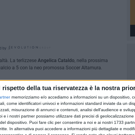
d by
altà. La terlizzese
Angelica Cataldo
, nella prossima
 calcio a 5 con la neo promossa Soccer Altamura.
 calci ad un pallone da futsal all'età di 12 anni. Era il 2018
l rispetto della tua riservatezza è la nostra prior
lica, nelle fila della Polisportiva Terlizzi e sotto
ilisa Tricarico, si innamorava del futsal.
artner
memorizziamo e/o accediamo a informazioni su un dispositivo, c
ali, come identificatori univoci e informazioni standard inviate da un di
zzati, misurazione di annunci e contenuti, analisi dell'audience e svilupp
 Girl con cui ha disputato due campionati under 19
i e i nostri partner possiamo utilizzare dati precisi di geolocalizzazione 
24-25. Il 2025 è poi divenuto l'anno della svolta per la
del dispositivo. Puoi fare clic per consentire a noi e ai nostri 1733 partn
calcio a 5, pasta e focaccia. Ad aprile la convocazione
critte. In alternativa puoi accedere a informazioni più dettagliate e modif
 in semifinale al Torneo delle Regioni di Calcio a 5 andato
acconsentire o di negare il consenso.
Si rende noto che alcuni trattamen