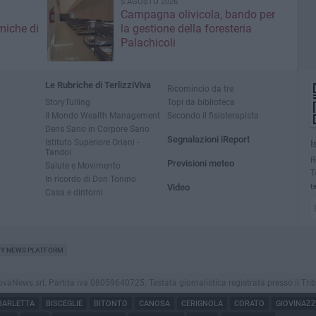
5 AGOSTO 2026
Campagna olivicola, bando per
miche di
la gestione della foresteria
Palachicoli
Le Rubriche di TerlizziViva
Ricomincio da tre
StoryTulling
Topi da biblioteca
Il Mondo Wealth Management
Secondo il fisioterapista
Dens Sano in Corpore Sano
Segnalazioni iReport
Istituto Superiore Oriani -
I
Tandoi
R
Previsioni meteo
Salute e Movimento
T
In ricordo di Don Tonino
Video
t
Casa e dintorni
TY NEWS PLATFORM
aNews srl. Partita iva 08059640725. Testata giornalistica registrata presso il Tribunale
BARLETTA
BISCEGLIE
BITONTO
CANOSA
CERIGNOLA
CORATO
GIOVINAZ