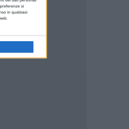
 preferenze si
nso in qualsiasi
 web.