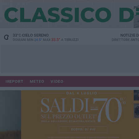
PI
33
°C
CIELO SERENO
NOTIZIE 
33.5°
DOMANI MIN
24.5°
MAX
A
TERLIZZI
DIRETTORE
ANTO
IREPORT
METEO
VIDEO
Ca