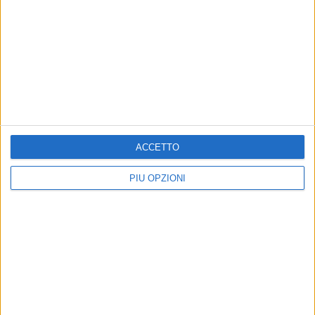
7 AGOSTO 2026
Festa Maggiore 2026, il messaggio del sindaco
di Terlizzi alla cittadinanza
7 AGOSTO 2026
Spostato il Carro Trionfale dal Lamione nei
pressi della scuola “Don Pietro Pappagallo”
ACCETTO
PIÙ OPZIONI