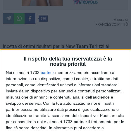
590
A cura di
FRANCESCO PITTÒ
Incetta di ottimi risultati per la
New Team Terlizzi
al
prestigioso 'Torneo della Minerva', kermesse svoltasi a Sibari
Il rispetto della tua riservatezza è la
dal 1° al 4 giugno scorsi.
nostra priorità
Noi e i nostri 1733
partner
memorizziamo e/o accediamo a
Il sodalizio di viale dei Garofani grazie al buon lavoro di
informazioni su un dispositivo, come i cookie, e trattiamo dati
squadra di tutto lo staff capeggiato dall'inossidabile Rino
personali, come identificatori univoci e informazioni standard
Tatoli è giunto in terra di Calabria con ben 170 unità, tra
inviate da un dispositivo per annunci e contenuti personalizzati,
piccoli aspiranti calciatori, tecnici, dirigenti e tanti genitori, è
misurazione di annunci e contenuti, analisi dell'audience e
tornato dall'esperienza calabrese arricchito sotto l'aspetto
sviluppo dei servizi.
Con la tua autorizzazione noi e i nostri
umano oltre che sotto quello sportivo.
partner possiamo utilizzare dati precisi di geolocalizzazione e
identificazione tramite la scansione del dispositivo. Puoi fare clic
per consentire a noi e ai nostri 1733 partner il trattamento per le
Il team terlizzese nella manifestazione nazionale, che ha
finalità sopra descritte. In alternativa puoi accedere a
visto al via ben 168 formazioni, è scesa in campo in tutte e