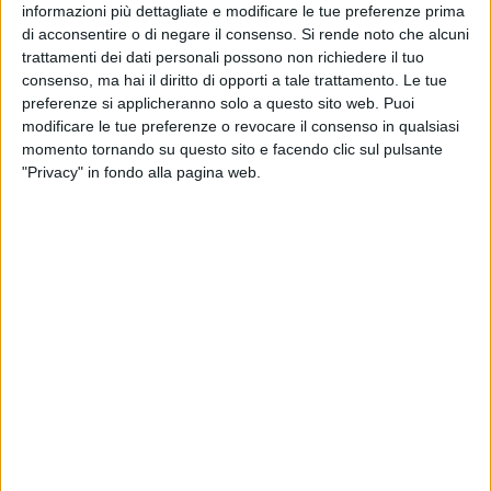
informazioni più dettagliate e modificare le tue preferenze prima
cinque le categorie ed ha centrato la finale in ben quattro,
di acconsentire o di negare il consenso.
Si rende noto che alcuni
portando a casa un primo e tre secondi posti.
trattamenti dei dati personali possono non richiedere il tuo
La coppa più ambita, quella che spetta al vincitore assoluto,
consenso, ma hai il diritto di opporti a tale trattamento. Le tue
il sodalizio terlizzese l'ha vinta nella categoria Primi Calci
preferenze si applicheranno solo a questo sito web. Puoi
modificare le tue preferenze o revocare il consenso in qualsiasi
2014 con i piccoli di mister Nino Angelico che nella
momento tornando su questo sito e facendo clic sul pulsante
finalissima hanno battuto gli Azzurri Stellati Salerno con il
"Privacy" in fondo alla pagina web.
punteggio di 2-0.
Secondo posto per i Pulcini 2012/2013, i ragazzini di Nicola
Franklin che nella finalissima hanno dovuto soccombere ai
Lions Parthenope.
Gli azzurri terlizzesi hanno conquistato un secondo posto
anche nella categoria Primi Calci 2015, con i piccoli di mister
Angelo Tricarico che pur combattendo hanno ceduto in
finale con il punteggio di 2-1 ai campani della Puteoli Soccer.
Secondo posto anche per i Piccoli Amici 2016 di mister
Gaetano Malerba e coach Emanuele Calò, che in finale
hanno ceduto ai pari età del Catania '80.