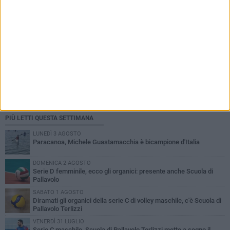
PIÙ LETTI QUESTA SETTIMANA
LUNEDÌ 3 AGOSTO
Paracanoa, Michele Guastamacchia è bicampione d'Italia
DOMENICA 2 AGOSTO
Serie D femminile, ecco gli organici: presente anche Scuola di
Pallavolo
SABATO 1 AGOSTO
Diramati gli organici della serie C di volley maschile, c'è Scuola di
Pallavolo Terlizzi
VENERDÌ 31 LUGLIO
Serie C maschile, Scuola di Pallavolo Terlizzi mette a segno il