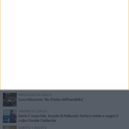
PIÙ LETTI QUESTA SETTIMANA
LUNEDÌ 3 AGOSTO
Paracanoa, Michele Guastamacchia è bicampione d'Italia
DOMENICA 2 AGOSTO
Serie D femminile, ecco gli organici: presente anche Scuola di
Pallavolo
MERCOLEDÌ 29 LUGLIO
Luca Mazzone "Re d'Italia dell'handbike"
VENERDÌ 31 LUGLIO
Serie C maschile, Scuola di Pallavolo Terlizzi mette a segno il
colpo Davide Caldarola
SABATO 1 AGOSTO