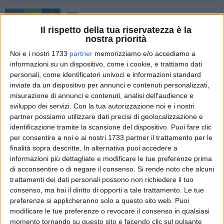
54
Il rispetto della tua riservatezza è la
nostra priorità
Noi e i nostri 1733
partner
memorizziamo e/o accediamo a
Il quarto turno del girone A del campionato di Prima
informazioni su un dispositivo, come i cookie, e trattiamo dati
Categoria Pugliese è favorevole al
Real Olimpia Terlizzi
che,
personali, come identificatori univoci e informazioni standard
seppur osservando il suo turno di riposo a causa del girone
inviate da un dispositivo per annunci e contenuti personalizzati,
monco, resta in testa alla classifica.
misurazione di annunci e contenuti, analisi dell'audience e
sviluppo dei servizi.
Con la tua autorizzazione noi e i nostri
partner possiamo utilizzare dati precisi di geolocalizzazione e
I rossoblù dopo le vittorie interne con l'Audace Cagnano
identificazione tramite la scansione del dispositivo. Puoi fare clic
sconfitto con uno roboante 4-0 ed il successo per 1-0 con
per consentire a noi e ai nostri 1733 partner il trattamento per le
l'Etra Barletta, intervallate dallo straripante 0-5 sul campo
finalità sopra descritte. In alternativa puoi accedere a
dell'Uniti Per Cerignola, nel turno numero 4 sono rimasti alla
informazioni più dettagliate e modificare le tue preferenze prima
finestra attendendo i risultati delle altre.
di acconsentire o di negare il consenso.
Si rende noto che alcuni
L'osservata speciale dai ragazzi di mister Francesco Larosa
trattamenti dei dati personali possono non richiedere il tuo
era quel Bitetto che a quota 9 guidava la classifica proprio
consenso, ma hai il diritto di opporti a tale trattamento. Le tue
preferenze si applicheranno solo a questo sito web. Puoi
con i rossoblù. Granata che potevano approfittare della
modificare le tue preferenze o revocare il consenso in qualsiasi
pausa forzata del Real Olimpia Terlizzi scavalcandolo in
momento tornando su questo sito e facendo clic sul pulsante