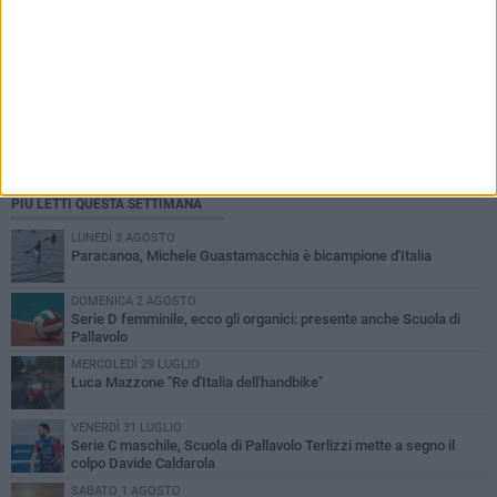
PIÙ LETTI QUESTA SETTIMANA
LUNEDÌ 3 AGOSTO
Paracanoa, Michele Guastamacchia è bicampione d'Italia
DOMENICA 2 AGOSTO
Serie D femminile, ecco gli organici: presente anche Scuola di
Pallavolo
MERCOLEDÌ 29 LUGLIO
Luca Mazzone "Re d'Italia dell'handbike"
VENERDÌ 31 LUGLIO
Serie C maschile, Scuola di Pallavolo Terlizzi mette a segno il
colpo Davide Caldarola
SABATO 1 AGOSTO