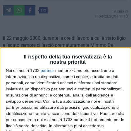
172
A cura di
FRANCESCO PITTÒ
Il 22 maggio 2000, durante le ore di lavoro a cui è stato ligio
e legato sempre ci lasciò prematuramente Mimmo De
Vanna, imprenditore del settore alimentare e presidentissimo
Il rispetto della tua riservatezza è la
del
Terlizzi Calcio che il 29 aprile 1990 scrisse la storia
nostra priorità
ottenendo la promozione nel campionato di Interregionale,
Noi e i nostri 1733
partner
memorizziamo e/o accediamo a
attuale serie D
(qui il video dei festeggiamenti)
informazioni su un dispositivo, come i cookie, e trattiamo dati
A raccontarci di un uomo che ha dato tanto alla città di
personali, come identificatori univoci e informazioni standard
Terlizzi è il figlio Giuseppe.
inviate da un dispositivo per annunci e contenuti personalizzati,
misurazione di annunci e contenuti, analisi dell'audience e
Un aggettivo per Mimmo De Vanna, padre e presidente?
sviluppo dei servizi.
Con la tua autorizzazione noi e i nostri
partner possiamo utilizzare dati precisi di geolocalizzazione e
«Tra mille aggettivi, quello che più si attaglia a mio padre è
identificazione tramite la scansione del dispositivo. Puoi fare clic
magico. Per chi ha avuto la fortuna di avere Mimmo come
per consentire a noi e ai nostri 1733 partner il trattamento per le
padre è difficile spiegare l'emozioni in un'intervista.
finalità sopra descritte. In alternativa puoi accedere a
Ripercorrere i 21 anni di vita vissuti insieme è un'eterna