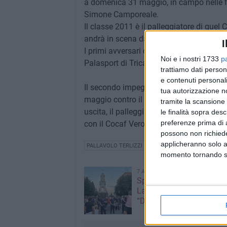
a domenica 31 maggio, in campo nelle fila
Simone Camporeale.
Il classe 2011 è il palleggiatore di quel
andrà in scena dal pomeriggio di oggi, 
I
I primi avversari dei gialloblù della Città
Noi e i nostri 1733
p
Palasport di Tricase saranno i toscani de
trattiamo dati person
e contenuti personali
Il secondo impegno dei ragazzini di mis
tua autorizzazione no
maggio contro il Trentino Volley già vinc
tramite la scansione 
uscita, il palleggiatore terlizzesi e i s
le finalità sopra des
preferenze prima di 
con il Cocaf Verovolley Monza.
possono non richieder
applicheranno solo a
PALLAVOLO TERLIZZI
momento tornando su 
7 AGOSTO 2026
Spostato il Carro Trionfal
Lamione ai pressi della s
“Don Pietro Pappagallo”