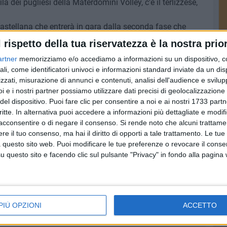
 dei pugliesi della Materdomini Volley, c'è il terlizzese,
 Castellana che entrerà in gara dalla seconda fase che
giovedì 28 maggio.
l rispetto della tua riservatezza è la nostra prior
 delle Grotte, alle 16.00, sul rettangolo di gara del
artner
memorizziamo e/o accediamo a informazioni su un dispositivo, c
ll'Invicta Volley Grosseto.
ali, come identificatori univoci e informazioni standard inviate da un di
zzati, misurazione di annunci e contenuti, analisi dell'audience e svilupp
ter Domenico Farella sarà alle 9.00 di domani venerdì 29
i e i nostri partner possiamo utilizzare dati precisi di geolocalizzazione 
itore del Girone B della prima fase, mentre nella terza
del dispositivo. Puoi fare clic per consentire a noi e ai nostri 1733 partn
uoi compagni se la vedranno alle 18.00 sempre di venerdì 29
critte. In alternativa puoi accedere a informazioni più dettagliate e modif
acconsentire o di negare il consenso.
Si rende noto che alcuni trattamen
e il tuo consenso, ma hai il diritto di opporti a tale trattamento. Le tue
 questo sito web. Puoi modificare le tue preferenze o revocare il conse
questo sito e facendo clic sul pulsante "Privacy" in fondo alla pagina
6 AGOSTO 2026
e dal
Festa Maggiore, il programma
cuola
del 6 agosto
PIÙ OPZIONI
ACCETTO