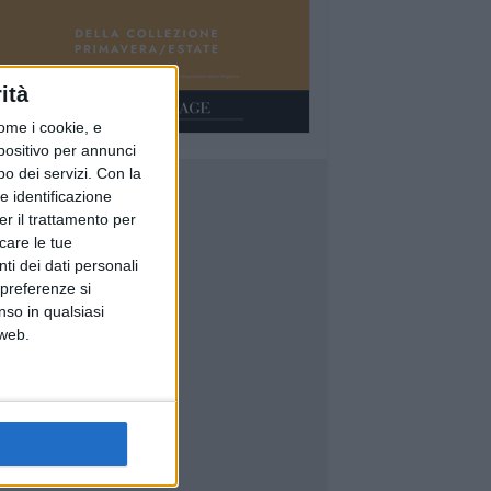
ità
ome i cookie, e
spositivo per annunci
o dei servizi.
Con la
e identificazione
er il trattamento per
icare le tue
ti dei dati personali
 preferenze si
nso in qualsiasi
 web.