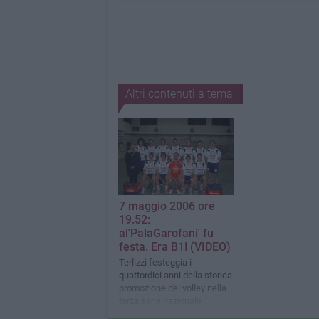
Altri contenuti a tema
7 maggio 2006 ore
19.52:
al'PalaGarofani' fu
festa. Era B1! (VIDEO)
Terlizzi festeggia i
quattordici anni della storica
promozione del volley nella
terza serie nazionale