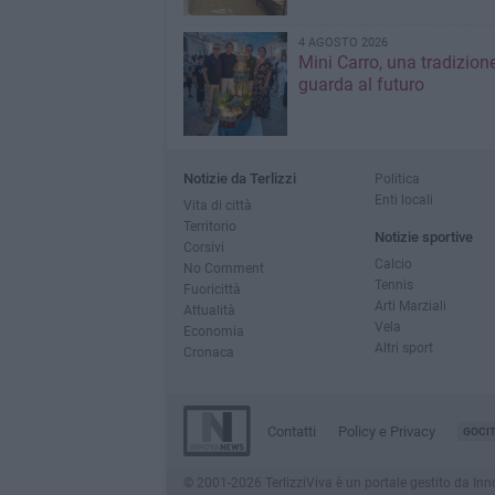
4 AGOSTO 2026
Mini Carro, una tradizion
guarda al futuro
Notizie da Terlizzi
Politica
Enti locali
Vita di città
Territorio
Notizie sportive
Corsivi
Calcio
No Comment
Tennis
Fuoricittà
Arti Marziali
Attualità
Vela
Economia
Altri sport
Cronaca
Contatti
Policy e Privacy
GOCI
© 2001-2026 TerlizziViva è un portale gestito da Innov