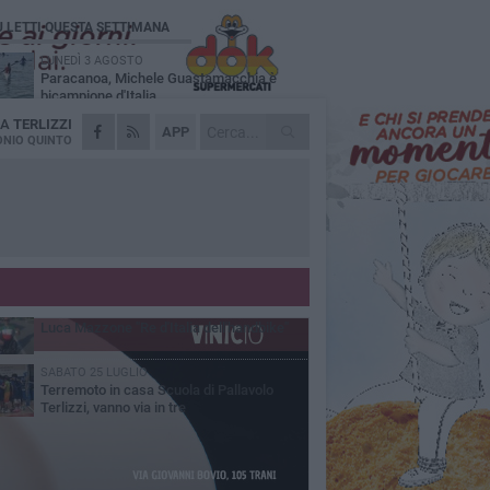
Ù LETTI QUESTA SETTIMANA
LUNEDÌ 3 AGOSTO
Paracanoa, Michele Guastamacchia è
bicampione d'Italia
DA
TERLIZZI
DOMENICA 2 AGOSTO
APP
Serie D femminile, ecco gli organici:
NIO QUINTO
presente anche Scuola di Pallavolo
SABATO 1 AGOSTO
Diramati gli organici della serie C di volley
maschile, c'è Scuola di Pallavolo Terlizzi
VENERDÌ 31 LUGLIO
Serie C maschile, Scuola di Pallavolo
Terlizzi mette a segno il colpo Davide
ldarola
MERCOLEDÌ 29 LUGLIO
Luca Mazzone "Re d'Italia dell'handbike"
SABATO 25 LUGLIO
Terremoto in casa Scuola di Pallavolo
Terlizzi, vanno via in tre