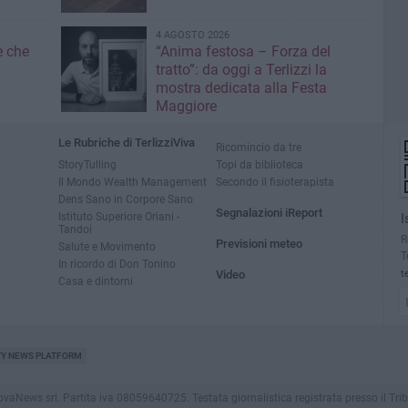
4 AGOSTO 2026
e che
“Anima festosa – Forza del
tratto”: da oggi a Terlizzi la
mostra dedicata alla Festa
Maggiore
Le Rubriche di TerlizziViva
Ricomincio da tre
StoryTulling
Topi da biblioteca
Il Mondo Wealth Management
Secondo il fisioterapista
Dens Sano in Corpore Sano
Segnalazioni iReport
Istituto Superiore Oriani -
I
Tandoi
R
Previsioni meteo
Salute e Movimento
T
In ricordo di Don Tonino
Video
t
Casa e dintorni
TY NEWS PLATFORM
aNews srl. Partita iva 08059640725. Testata giornalistica registrata presso il Tribunale