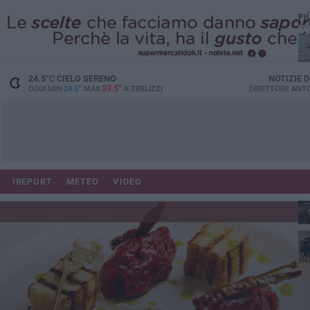
PI
24.5
°C
CIELO SERENO
NOTIZIE 
33.5°
OGGI MIN
24.5°
MAX
A
TERLIZZI
DIRETTORE
ANTO
IREPORT
METEO
VIDEO
Ca