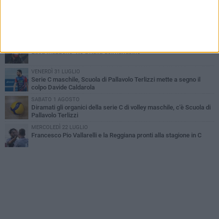
DOMENICA 2 AGOSTO
Serie D femminile, ecco gli organici: presente anche Scuola di
Pallavolo
MERCOLEDÌ 29 LUGLIO
Luca Mazzone "Re d'Italia dell'handbike"
VENERDÌ 31 LUGLIO
Serie C maschile, Scuola di Pallavolo Terlizzi mette a segno il
colpo Davide Caldarola
SABATO 1 AGOSTO
Diramati gli organici della serie C di volley maschile, c'è Scuola di
Pallavolo Terlizzi
MERCOLEDÌ 22 LUGLIO
Francesco Pio Vallarelli e la Reggiana pronti alla stagione in C