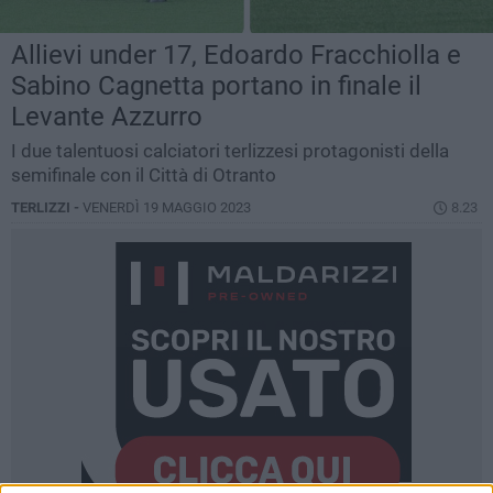
Allievi under 17, Edoardo Fracchiolla e
Sabino Cagnetta portano in finale il
Levante Azzurro
I due talentuosi calciatori terlizzesi protagonisti della
semifinale con il Città di Otranto
TERLIZZI -
VENERDÌ 19 MAGGIO 2023
8.23