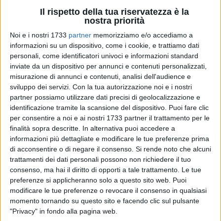
Il rispetto della tua riservatezza è la
nostra priorità
128
A cura di
Noi e i nostri 1733
partner
memorizziamo e/o accediamo a
FRANCESCO PITTÒ
informazioni su un dispositivo, come i cookie, e trattiamo dati
personali, come identificatori univoci e informazioni standard
inviate da un dispositivo per annunci e contenuti personalizzati,
misurazione di annunci e contenuti, analisi dell'audience e
I terlizzesi
Edoardo Fracchiolla e Sabino Cagnetta
sono stati
sviluppo dei servizi.
Con la tua autorizzazione noi e i nostri
grandi protagonisti con il loro Levante Azzurro. Nella
partner possiamo utilizzare dati precisi di geolocalizzazione e
circostanza, i talentuosi calciatori terlizzesi hanno permesso
identificazione tramite la scansione del dispositivo. Puoi fare clic
al sodalizio barese di approdare alla finale per il titolo
per consentire a noi e ai nostri 1733 partner il trattamento per le
regionale di categoria. Domenica 21 maggio, alle 17.30, allo
finalità sopra descritte. In alternativa puoi accedere a
'Stadio Dell'Amicizia' di Capurso affronteranno il Crispiano.
informazioni più dettagliate e modificare le tue preferenze prima
di acconsentire o di negare il consenso.
Si rende noto che alcuni
trattamenti dei dati personali possono non richiedere il tuo
Edoardo Fracchiolla ha siglato l'1-0 che ha ribaltato il 2-1
consenso, ma hai il diritto di opporti a tale trattamento. Le tue
dell'andata contro il Città di Otranto, e Sabino Cagnetta
preferenze si applicheranno solo a questo sito web. Puoi
difensore astuto e preciso, allo scadere ha letteralmente
modificare le tue preferenze o revocare il consenso in qualsiasi
rischiato l'incolumità, salvando di testa una palla indirizzata
momento tornando su questo sito e facendo clic sul pulsante
verso il palo alla destra del suo portiere che sarebbe valsa il
"Privacy" in fondo alla pagina web.
2-1 e quindi i tempi supplementari.
2-0 il risultato finale
e