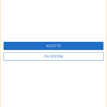
TERLIZZI - 8 GENNAIO 2018
Calcio, il Terlizzi non va oltre il pareggio contro
lo Spinazzola
Precedente
1
2
...
16
17
18
19
20
...
ACCETTO
Successiva
PIÙ OPZIONI