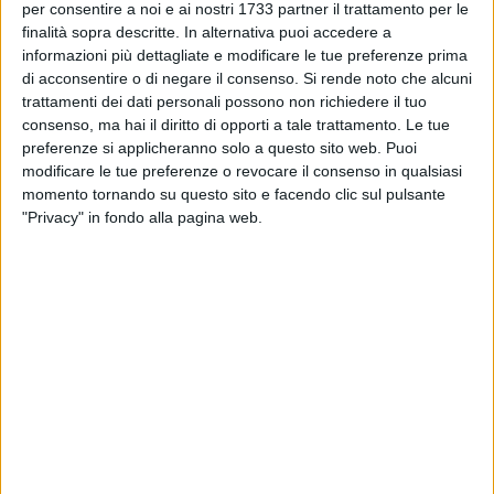
TERLIZZI - 22 APRILE 2018
per consentire a noi e ai nostri 1733 partner il trattamento per le
Calcio, sarà il presidente De Nicolo ad andare
finalità sopra descritte. In alternativa puoi accedere a
in panchina oggi pomeriggio
informazioni più dettagliate e modificare le tue preferenze prima
di acconsentire o di negare il consenso.
Si rende noto che alcuni
trattamenti dei dati personali possono non richiedere il tuo
TERLIZZI - 21 APRILE 2018
consenso, ma hai il diritto di opporti a tale trattamento. Le tue
Terlizzi Calcio: dimissioni Anaclerio, il
presidente De Nicolo: rispetto per tale scelta
preferenze si applicheranno solo a questo sito web. Puoi
modificare le tue preferenze o revocare il consenso in qualsiasi
momento tornando su questo sito e facendo clic sul pulsante
TERLIZZI - 15 APRILE 2018
"Privacy" in fondo alla pagina web.
A due giornata dalla promozione diretta, il
Terlizzi Calcio ci crede
TERLIZZI - 9 APRILE 2018
Ascoli Satriano-Terlizzi 0-3, un sogno difficile
da giocare in due partite
TERLIZZI - 22 MARZO 2018
Calcio, Terlizzi fermato in casa