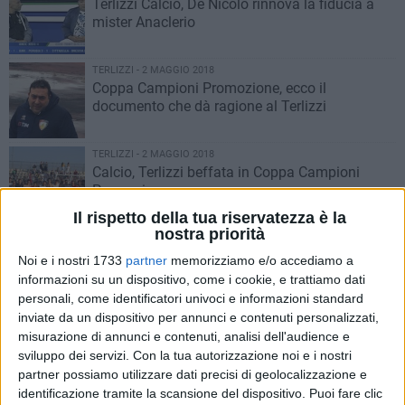
Terlizzi Calcio, De Nicolo rinnova la fiducia a
mister Anaclerio
TERLIZZI - 2 MAGGIO 2018
Coppa Campioni Promozione, ecco il
documento che dà ragione al Terlizzi
TERLIZZI - 2 MAGGIO 2018
Calcio, Terlizzi beffata in Coppa Campioni
Promozione
Il rispetto della tua riservatezza è la
nostra priorità
TERLIZZI - 22 APRILE 2018
«Terlizzi prima anche nel calcio, simbolo di
Noi e i nostri 1733
partner
memorizziamo e/o accediamo a
una città che cresce»
informazioni su un dispositivo, come i cookie, e trattiamo dati
personali, come identificatori univoci e informazioni standard
inviate da un dispositivo per annunci e contenuti personalizzati,
TERLIZZI - 22 APRILE 2018
misurazione di annunci e contenuti, analisi dell'audience e
Terlizzi promossa in Eccellenza, è festa in città
sviluppo dei servizi.
Con la tua autorizzazione noi e i nostri
partner possiamo utilizzare dati precisi di geolocalizzazione e
identificazione tramite la scansione del dispositivo. Puoi fare clic