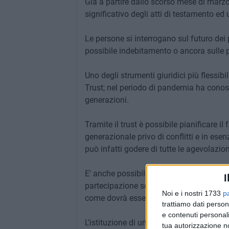
Già a partire dallo scorso mese di marzo,
significativo degli atti di testamento e
Le persone si interrogano sul futuro dei p
possibile indebitamento o ancora sulle p
Uno degli strumenti giuridici più flessib
Trust; nel periodo di pandemia ha conos
generazioni.
Tramite il trust è possibile pianificare 
generazionale privo di conflitti e in ese
può infatti godere di tutte le agevolazion
E' anche possibile separare la nuda prop
I
partecipazione societaria, permettendo al
Noi e i nostri 1733
p
come dovrà essere gestita la piena propri
trattiamo dati person
e contenuti personali
L'istituzione di un trust può anche esse
tua autorizzazione no