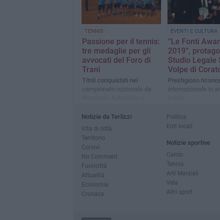
TENNIS
EVENTI E CULTURA
Passione per il tennis:
“Le Fonti Awa
tre medaglie per gli
2019”, protago
avvocati del Foro di
Studio Legale 
Trani
Volpe di Corat
Titoli conquistati nel
Prestigioso ricon
campionato nazionale da
internazionale in a
Riserbato, Rutigliano e
legale
Schiraldi
Notizie da Terlizzi
Politica
Enti locali
Vita di città
Territorio
Notizie sportive
Corsivi
Calcio
No Comment
Tennis
Fuoricittà
Arti Marziali
Attualità
Vela
Economia
Altri sport
Cronaca