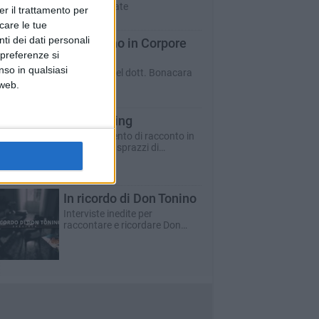
personalizzate
er il trattamento per
icare le tue
ti dei dati personali
Dens Sano in Corpore
 preferenze si
Sano
nso in qualsiasi
La rubrica del dott. Bonacara
 web.
StoryTulling
Un esperimento di racconto in
divenire, tra sprazzi di
nostalgia, ispirazione e pensieri
in libertà.
In ricordo di Don Tonino
Interviste inedite per
raccontare e ricordare Don
Tonino in occasione dei 25 anni
dalla morte