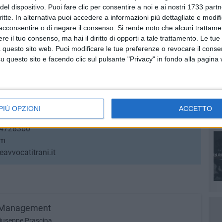
ento di residenza. Lo spossessamento non solo permette
del dispositivo. Puoi fare clic per consentire a noi e ai nostri 1733 partn
iscali del testo unico sulle successioni n. 346 del 1990,
critte. In alternativa puoi accedere a informazioni più dettagliate e modif
acconsentire o di negare il consenso.
Si rende noto che alcuni trattamen
ella decisione di trasferirsi. In presenza di determinate
e il tuo consenso, ma hai il diritto di opporti a tale trattamento. Le tue
ata nel trust non viene inclusa nel calcolo totale del
 questo sito web. Puoi modificare le tue preferenze o revocare il conse
lleggerimento del carico fiscale generale del
questo sito e facendo clic sul pulsante "Privacy" in fondo alla pagina
PIÙ OPZIONI
ACCETTO
le n. 105 – Barletta
8.4728360
om
avvocatitrani.it
h Management
Giuseppe Prascina