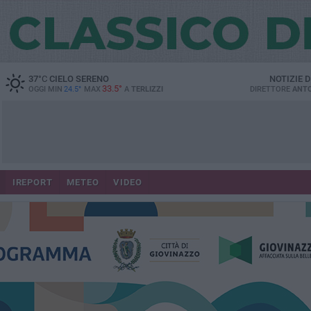
37
°C
CIELO SERENO
NOTIZIE 
33.5°
OGGI MIN
24.5°
MAX
A
TERLIZZI
DIRETTORE
ANTO
IREPORT
METEO
VIDEO