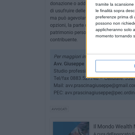
donazione o addirittura con lo spostam
tramite la scansione 
di usufruire delle vantaggiose aliquote f
le finalità sopra des
preferenze prima di 
ma può agevolare chi istituisce il trust n
possono non richieder
opzioni, la parte di beni che viene vincol
applicheranno solo a
patrimonio personale, con conseguente a
momento tornando su 
contribuente.
Per maggiori informazioni
Avv. Giuseppe Prascina
Studio professionale: Corso V. Emanue
Tel/fax 0883.527748 – Cellulare: 33
Mail: avv.prascinagiuseppe@gmail.c
PEC: avv.prascinagiuseppe@pec.ordine
AVVOCATI
Il Mondo Wealt
A cura dell'avvocato 