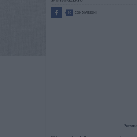
SPONSORIZZATO
10
CONDIVISIONI
Powere