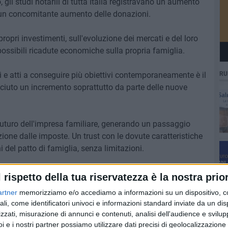
 gli studi notarili di tutta Italia registravano un aumento
d un concomitante aumento delle donazioni.
ropri investimenti, sull'evoluzione dei mercati e del loro
ossibili ricadute economiche sulla propria famiglia.
ili e atti a conseguire più obiettivi contemporaneamente è il
RU
ciuto un incremento soprattutto da parte delle nuove
il futuro dell'impresa familiare, generando un passaggio
nzione dalle imposte. Un trust con le dovute caratteristiche
i del patto di famiglia, senza limitazioni.
rietà e l'usufrutto di un bene immobile o di una
l rispetto della tua riservatezza è la nostra prior
 disponente di godere dei frutti del bene e di decidere
artner
memorizziamo e/o accediamo a informazioni su un dispositivo, c
età, in favore delle generazioni future.
ali, come identificatori univoci e informazioni standard inviate da un di
zzati, misurazione di annunci e contenuti, analisi dell'audience e svilupp
re attuata in combinazione con il testamento o con la
i e i nostri partner possiamo utilizzare dati precisi di geolocalizzazione 