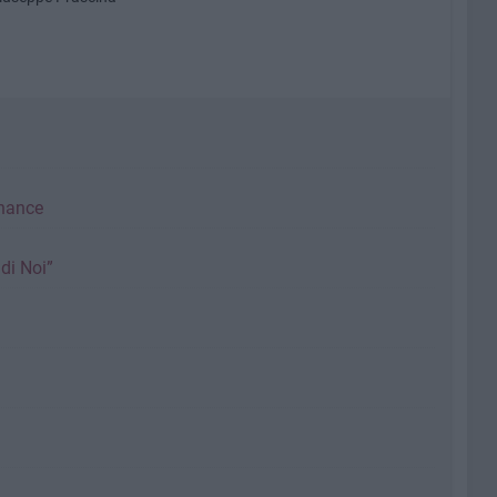
rnance
 di Noi”