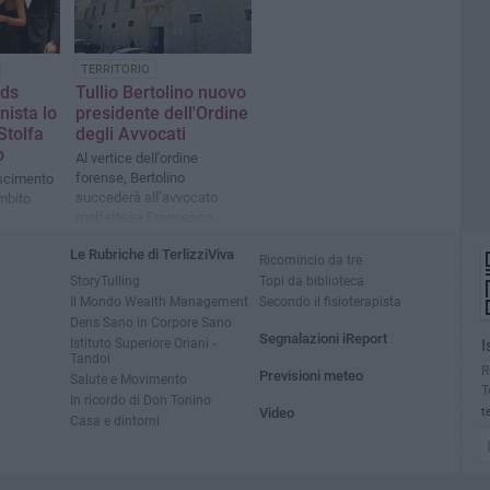
TERRITORIO
rds
Tullio Bertolino nuovo
nista lo
presidente dell'Ordine
Stolfa
degli Avvocati
o
Al vertice dell'ordine
forense, Bertolino
oscimento
succederà all’avvocato
mbito
molfettese Francesco
Logrieco
Le Rubriche di TerlizziViva
Ricomincio da tre
StoryTulling
Topi da biblioteca
Il Mondo Wealth Management
Secondo il fisioterapista
Dens Sano in Corpore Sano
Segnalazioni iReport
Istituto Superiore Oriani -
I
Tandoi
R
Previsioni meteo
Salute e Movimento
T
In ricordo di Don Tonino
Video
t
Casa e dintorni