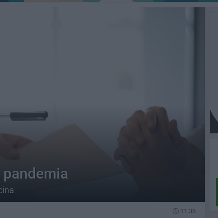
la pandemia
cina
11.36