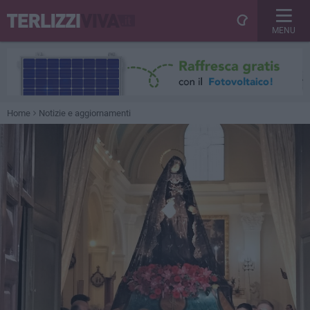
MENU
Home
Notizie e aggiornamenti