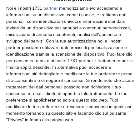
Noi e i nostri 1731
partner
memorizziamo e/o accediamo a
informazioni su un dispositivo, come i cookie, e trattiamo dati
personali, come identificatori univoci e informazioni standard
141
A cura di
GIANLUCA BATTISTA
inviate da un dispositivo per annunci e contenuti personalizzati,
misurazione di annunci e contenuti, analisi dell'audience e
sviluppo dei servizi.
Con la tua autorizzazione noi e i nostri
partner possiamo utilizzare dati precisi di geolocalizzazione e
Si terrà questa, 22 marzo, la tradizionale
processione del
identificazione tramite la scansione del dispositivo. Puoi fare clic
simulacro della Madonna Addolorata del Venerdì di
per consentire a noi e ai nostri 1731 partner il trattamento per le
finalità sopra descritte. In alternativa puoi accedere a
Passione,
organizzata dalla Confraternita di Maria SS al
informazioni più dettagliate e modificare le tue preferenze prima
Tempio e Sant'Ignazio, sotto la guida del Priore, Francesco
di acconsentire o di negare il consenso.
Si rende noto che alcuni
De Nicolo, e del padre spirituale e rettore, don Giovanni de
trattamenti dei dati personali possono non richiedere il tuo
Nicolo. Alle 16.30 è previsto il raduno nei pressi della chiesa
consenso, ma hai il diritto di opporti a tale trattamento. Le tue
di Sant'Ignazio ed alle 17.00 la celebrazione eucaristica. Poi
preferenze si applicheranno solo a questo sito web. Puoi
la partenza della processione che si muoverà dalle ore
modificare le tue preferenze o revocare il consenso in qualsiasi
18.00.
momento tornando su questo sito e facendo clic sul pulsante
"Privacy" in fondo alla pagina web.
L'ITINERARIO
La sacra effigie si muoverà intorno alle 18.00, dunque, con