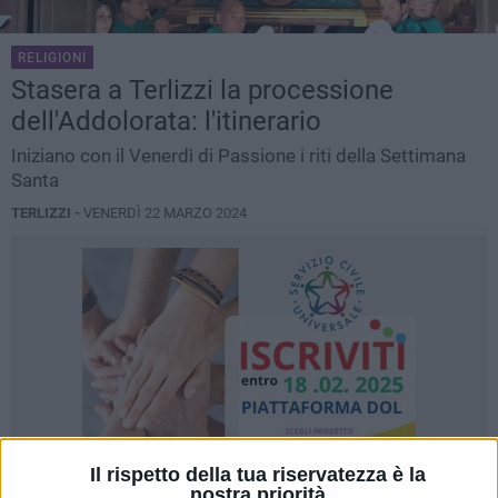
RELIGIONI
Stasera a Terlizzi la processione
dell'Addolorata: l'itinerario
Iniziano con il Venerdì di Passione i riti della Settimana
Santa
TERLIZZI -
VENERDÌ 22 MARZO 2024
Il rispetto della tua riservatezza è la
nostra priorità