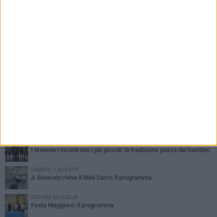
PIÙ LETTI QUESTA SETTIMANA
DOMENICA 2 AGOSTO
Incidente sulla SP231 tra Terlizzi e Bitonto
LUNEDÌ 3 AGOSTO
Gatto senza vita sul marciapiede: macabro ritrovamento in viale
dei Lilium
MARTEDÌ 4 AGOSTO
Mini Carro, una tradizione che guarda al futuro
DOMENICA 2 AGOSTO
I timonieri incontrano i più piccoli: la tradizione passa dai bambini
SABATO 1 AGOSTO
A Sovereto rivive il Mini Carro: il programma
GIOVEDÌ 30 LUGLIO
Festa Maggiore: il programma