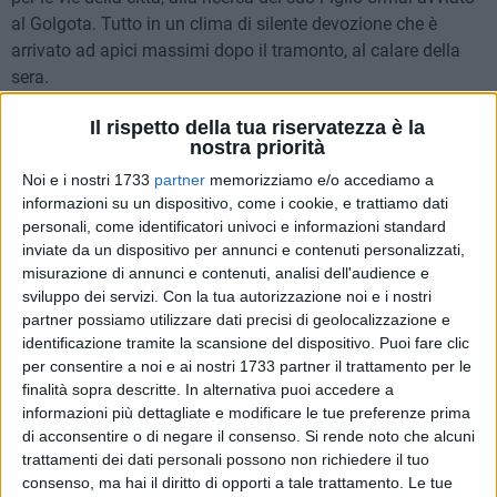
al Golgota. Tutto in un clima di silente devozione che è
arrivato ad apici massimi dopo il tramonto, al calare della
sera.
Il rispetto della tua riservatezza è la
Migliaia di fedeli si sono radunati durante il percorso per le
nostra priorità
strade cittadine, in via Mazzini, via Tripoli, via XX Settembre,
Noi e i nostri 1733
partner
memorizziamo e/o accediamo a
corso Vittorio Emanuele II, piazza Cavour, arterie tra le più
informazioni su un dispositivo, come i cookie, e trattiamo dati
affollate.
personali, come identificatori univoci e informazioni standard
inviate da un dispositivo per annunci e contenuti personalizzati,
Suggestivo il momento di preghiera collettivo, quando la
misurazione di annunci e contenuti, analisi dell'audience e
Beata Vergine Addolorata è giunta al Calvario.
sviluppo dei servizi.
Con la tua autorizzazione noi e i nostri
partner possiamo utilizzare dati precisi di geolocalizzazione e
La processione si è conclusa poco dopo le ore 22:00, col
identificazione tramite la scansione del dispositivo. Puoi fare clic
per consentire a noi e ai nostri 1733 partner il trattamento per le
rientro della statua nella chiesa di Sant'Ignazio, il canto dello
finalità sopra descritte. In alternativa puoi accedere a
"Stabat Mater", del "Te Deum" e quindi la benedizione del
informazioni più dettagliate e modificare le tue preferenze prima
rettore della Chiesa, don Giovanni de Nicolo.
di acconsentire o di negare il consenso.
Si rende noto che alcuni
trattamenti dei dati personali possono non richiedere il tuo
Ha così inizio per i fedeli il fervido ed emozionale clima della
consenso, ma hai il diritto di opporti a tale trattamento. Le tue