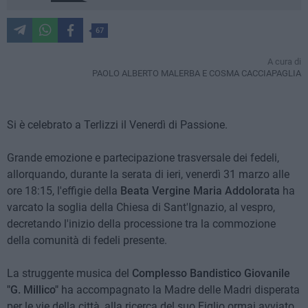
67
A cura di
PAOLO ALBERTO MALERBA E COSMA CACCIAPAGLIA
Si è celebrato a Terlizzi il Venerdì di Passione.
Grande emozione e partecipazione trasversale dei fedeli,
allorquando, durante la serata di ieri, venerdì 31 marzo alle
ore 18:15, l'effigie della
Beata Vergine Maria Addolorata
ha
varcato la soglia della Chiesa di Sant'Ignazio, al vespro,
decretando l'inizio della processione tra la commozione
della comunità di fedeli presente.
La struggente musica del
Complesso Bandistico Giovanile
"G. Millico"
ha accompagnato la Madre delle Madri disperata
per le vie della città, alla ricerca del suo Figlio ormai avviato