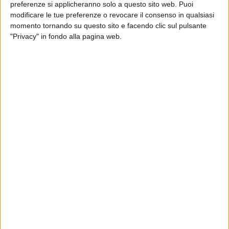
Passione di Cristo e di fatto a Terlizzi è iniziata la Settimana
preferenze si applicheranno solo a questo sito web. Puoi
Santa. Noi abbiamo voluto raccontare le emozioni di una
modificare le tue preferenze o revocare il consenso in qualsiasi
momento tornando su questo sito e facendo clic sul pulsante
intensa serata attraverso le nostre foto.
"Privacy" in fondo alla pagina web.
Processione Addolorata 2023
32 FOTO