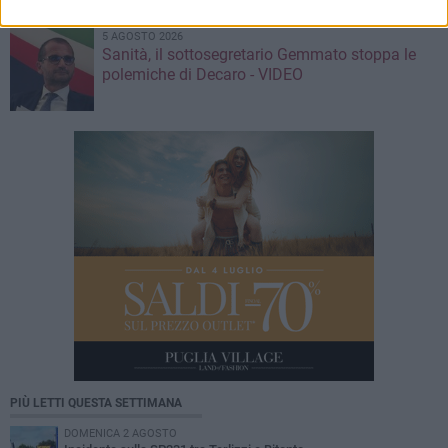
5 AGOSTO 2026
Sanità, il sottosegretario Gemmato stoppa le
polemiche di Decaro - VIDEO
PIÙ LETTI QUESTA SETTIMANA
DOMENICA 2 AGOSTO