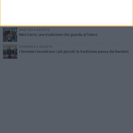
Gatto senza vita sul marciapiede: macabro ritrovamento in viale
dei Lilium
GIOVEDÌ 6 AGOSTO
Festa Maggiore, il programma del 6 agosto
MARTEDÌ 4 AGOSTO
Mini Carro, una tradizione che guarda al futuro
DOMENICA 2 AGOSTO
I timonieri incontrano i più piccoli: la tradizione passa dai bambini