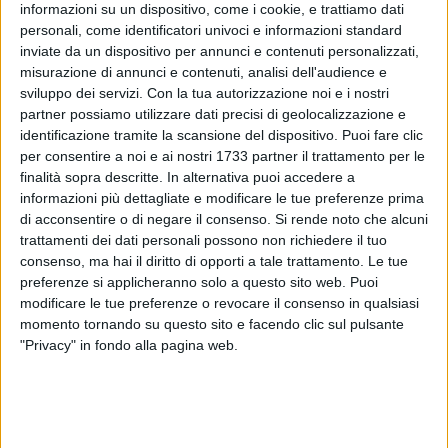
informazioni su un dispositivo, come i cookie, e trattiamo dati
38
A cura di
personali, come identificatori univoci e informazioni standard
FRANCESCO PITTÒ
inviate da un dispositivo per annunci e contenuti personalizzati,
misurazione di annunci e contenuti, analisi dell'audience e
sviluppo dei servizi.
Con la tua autorizzazione noi e i nostri
Alle ore 18.30 di quest'oggi, venerdì 11 ottobre, vi sarà
partner possiamo utilizzare dati precisi di geolocalizzazione e
l'ultimo appuntamento del 2024 al venerdì sera di
Terlizzi
identificazione tramite la scansione del dispositivo. Puoi fare clic
per consentire a noi e ai nostri 1733 partner il trattamento per le
"Vivila in Bici"
.
finalità sopra descritte. In alternativa puoi accedere a
Dal prossimo fine settimana, infatti, la biciclettata che dal 3
informazioni più dettagliate e modificare le tue preferenze prima
luglio 2020 allieta i venerdì delle stagioni calde e i pomeriggi
di acconsentire o di negare il consenso.
Si rende noto che alcuni
domenicali dell'autunno e dell'inverno, si terrà
trattamenti dei dati personali possono non richiedere il tuo
verosimilmente il sabato pomeriggio. L'ufficialità la si avrà
consenso, ma hai il diritto di opporti a tale trattamento. Le tue
dopo l'esito di un sondaggio che sarà effettuato sul gruppo
preferenze si applicheranno solo a questo sito web. Puoi
WhatsApp dell'evento.
modificare le tue preferenze o revocare il consenso in qualsiasi
momento tornando su questo sito e facendo clic sul pulsante
"Privacy" in fondo alla pagina web.
I partecipanti al "Vivila in Bici" di questa sera, dopo la
partenza da piazza Cavour, onde evitare il caotico traffico
delle vie e delle piazze principali della Città dei fiori, dopo la
partenza si dirigeranno verso le vie periferiche, per poi
tornare nel centro di Terlizzi allorquando il traffico veicolare