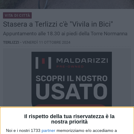
VITA DI CITTÀ
Stasera a Terlizzi c'è "Vivila in Bici"
Appuntamento alle 18.30 ai piedi della Torre Normanna
TERLIZZI -
VENERDÌ 11 OTTOBRE 2024
Il rispetto della tua riservatezza è la
nostra priorità
Noi e i nostri 1733
partner
memorizziamo e/o accediamo a