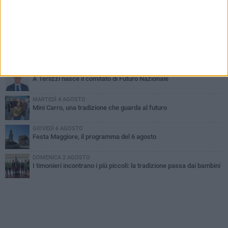
DOMENICA 2 AGOSTO
Incidente sulla SP231 tra Terlizzi e Bitonto
LUNEDÌ 3 AGOSTO
Gatto senza vita sul marciapiede: macabro ritrovamento in viale
dei Lilium
GIOVEDÌ 6 AGOSTO
A Terlizzi nasce il comitato di Futuro Nazionale
MARTEDÌ 4 AGOSTO
Mini Carro, una tradizione che guarda al futuro
GIOVEDÌ 6 AGOSTO
Festa Maggiore, il programma del 6 agosto
DOMENICA 2 AGOSTO
I timonieri incontrano i più piccoli: la tradizione passa dai bambini