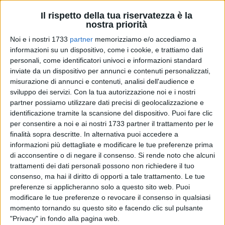
23
A cura di
Il rispetto della tua riservatezza è la
LA REDAZIONE
nostra priorità
Noi e i nostri 1733
partner
memorizziamo e/o accediamo a
informazioni su un dispositivo, come i cookie, e trattiamo dati
Doveva essere una Pasqua di autentica rinascita, dopo gli
personali, come identificatori univoci e informazioni standard
anni della pandemia da Covid 19, dopo i silenzi, le paure e i
inviate da un dispositivo per annunci e contenuti personalizzati,
grandi interrogativi. Ma la guerra in Ucraina, l'instabilità
misurazione di annunci e contenuti, analisi dell'audience e
economica dell'intero Occidente ed un quadro geopolitico
sviluppo dei servizi.
Con la tua autorizzazione noi e i nostri
partner possiamo utilizzare dati precisi di geolocalizzazione e
internazionale ci tengono ancora sospesi.
identificazione tramite la scansione del dispositivo. Puoi fare clic
per consentire a noi e ai nostri 1733 partner il trattamento per le
Eppure, nel nostro piccolo, noi di
Viva Network
vogliamo
finalità sopra descritte. In alternativa puoi accedere a
augurarvi ugualmente e con più forza di trascorrere una
informazioni più dettagliate e modificare le tue preferenze prima
serena Pasqua, in famiglia o in viaggio, in casa o a spasso
di acconsentire o di negare il consenso.
Si rende noto che alcuni
tra monumenti e bellezze paesaggistiche del nostro
trattamenti dei dati personali possono non richiedere il tuo
meraviglioso Paese.
consenso, ma hai il diritto di opporti a tale trattamento. Le tue
preferenze si applicheranno solo a questo sito web. Puoi
modificare le tue preferenze o revocare il consenso in qualsiasi
Santa Pasqua per i credenti, per coloro che pregano con
momento tornando su questo sito e facendo clic sul pulsante
forza per la pace nel mondo, che credono ad una società
"Privacy" in fondo alla pagina web.
migliore, senza conflitto, fame e fughe da violenze e guerre.