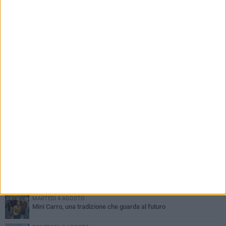
PIÙ LETTI QUESTA SETTIMANA
GIOVEDÌ 6 AGOSTO
A Terlizzi nasce il comitato di Futuro Nazionale
LUNEDÌ 3 AGOSTO
Gatto senza vita sul marciapiede: macabro ritrovamento in viale
dei Lilium
GIOVEDÌ 6 AGOSTO
Festa Maggiore, il programma del 6 agosto
MARTEDÌ 4 AGOSTO
Mini Carro, una tradizione che guarda al futuro