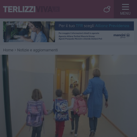
MENU
Home
Notizie e aggiornamenti