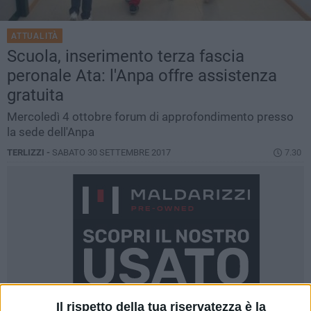
ATTUALITÀ
Scuola, inserimento terza fascia
peronale Ata: l'Anpa offre assistenza
gratuita
Mercoledì 4 ottobre forum di approfondimento presso
la sede dell'Anpa
TERLIZZI -
SABATO 30 SETTEMBRE 2017
7.30
Il rispetto della tua riservatezza è la