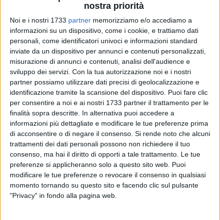
nostra priorità
Noi e i nostri 1733
partner
memorizziamo e/o accediamo a
informazioni su un dispositivo, come i cookie, e trattiamo dati
personali, come identificatori univoci e informazioni standard
18
inviate da un dispositivo per annunci e contenuti personalizzati,
misurazione di annunci e contenuti, analisi dell'audience e
sviluppo dei servizi.
Con la tua autorizzazione noi e i nostri
partner possiamo utilizzare dati precisi di geolocalizzazione e
L'ANPA di Terlizzi – Settore Scuola, in concomitanza con la
identificazione tramite la scansione del dispositivo. Puoi fare clic
pubblicazione del decreto 640/17
per consentire a noi e ai nostri 1733 partner il trattamento per le
sull'aggiornamento/inserimento del personale ATA
finalità sopra descritte. In alternativa puoi accedere a
(collaboratori scolastici, assistenti amministrativi e tecnici,
informazioni più dettagliate e modificare le tue preferenze prima
guardarobieri, infermieri e cuochi) nelle graduatorie di circolo
di acconsentire o di negare il consenso.
Si rende noto che alcuni
e di istituto 2017/2020, organizza il
mercoledì 4 ottobre,
trattamenti dei dati personali possono non richiedere il tuo
consenso, ma hai il diritto di opporti a tale trattamento. Le tue
dalle ore 18.00 alle ore 20.00
presso la sede in Via Gorizia,
preferenze si applicheranno solo a questo sito web. Puoi
14-Terlizzi, un pubblica assemblea sul tema "
Graduatorie III
modificare le tue preferenze o revocare il consenso in qualsiasi
fascia ATA, decreto e modelli. Domande dal 30 settembre
momento tornando su questo sito e facendo clic sul pulsante
al 30 ottobre 2017
"
"Privacy" in fondo alla pagina web.
L'evento rappresenta un'occasione per mettere al servizio