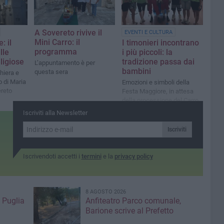
A Sovereto rivive il
EVENTI E CULTURA
Mini Carro: il
: il
I timonieri incontrano
programma
lle
i più piccoli: la
ligiose
tradizione passa dai
L’appuntamento è per
bambini
questa sera
ghiera e
o di Maria
Emozioni e simboli della
ereto
Festa Maggiore, in attesa
della processione del Carro
Trionfale
Iscriviti alla Newsletter
Iscriviti
Iscrivendoti accetti i
termini
e la
privacy policy
8 AGOSTO 2026
 Puglia
Anfiteatro Parco comunale,
Barione scrive al Prefetto