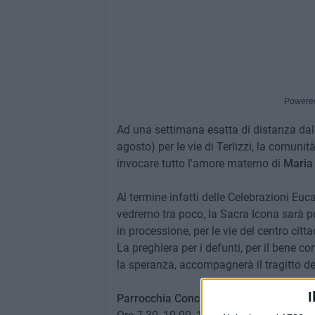
Powere
Ad una settimana esatta di distanza dal
agosto) per le vie di Terlizzi, la comunit
invocare tutto l'amore materno di
Maria 
Al termine infatti delle Celebrazioni Eu
vedremo tra poco, la Sacra Icona sarà p
in processione, per le vie del centro citta
La preghiera per i defunti, per il bene co
la speranza, accompagnerà il tragitto del
I
Parrocchia Concattedrale di San Miche