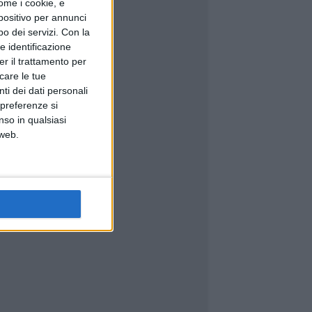
ome i cookie, e
spositivo per annunci
o dei servizi.
Con la
e identificazione
er il trattamento per
icare le tue
ti dei dati personali
 preferenze si
nso in qualsiasi
 web.