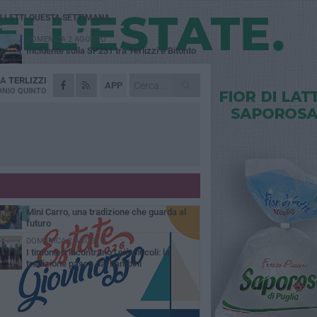
Ù LETTI QUESTA SETTIMANA
DOMENICA 2 AGOSTO
Incidente sulla SP231 tra Terlizzi e Bitonto
DA
TERLIZZI
GIOVEDÌ 6 AGOSTO
APP
A Terlizzi nasce il comitato di Futuro
NIO QUINTO
Nazionale
LUNEDÌ 3 AGOSTO
Gatto senza vita sul marciapiede: macabro
ritrovamento in viale dei Lilium
GIOVEDÌ 6 AGOSTO
Festa Maggiore, il programma del 6 agosto
MARTEDÌ 4 AGOSTO
Mini Carro, una tradizione che guarda al
futuro
DOMENICA 2 AGOSTO
I timonieri incontrano i più piccoli: la
tradizione passa dai bambini