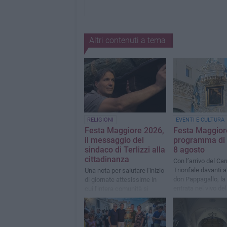
Altri contenuti a tema
RELIGIONI
EVENTI E CULTURA
Festa Maggiore 2026,
Festa Maggiore
il messaggio del
programma di 
sindaco di Terlizzi alla
8 agosto
cittadinanza
Con l’arrivo del Car
Trionfale davanti a
Una nota per salutare l'inizio
don Pappagallo, la 
di giornate attesissime in
entrata nel vivo del
cui l'intera comunità si
ritroveà nel nome di Maria
SS di Sovereto