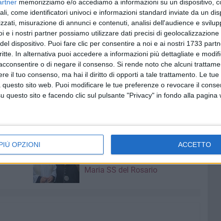
artner
memorizziamo e/o accediamo a informazioni su un dispositivo, c
ali, come identificatori univoci e informazioni standard inviate da un di
zzati, misurazione di annunci e contenuti, analisi dell'audience e svilupp
sieduta dal parroco Don
Roberto De Bartolo,
con la
i e i nostri partner possiamo utilizzare dati precisi di geolocalizzazione 
onali 2025.
La Celebrazione sarà animata dal Coro
del dispositivo. Puoi fare clic per consentire a noi e ai nostri 1733 partn
 dal maestro
Fabio D'Amato
critte. In alternativa puoi accedere a informazioni più dettagliate e modif
acconsentire o di negare il consenso.
Si rende noto che alcuni trattamen
a di Maria Santissima di Sovereto. Il percorso come
e il tuo consenso, ma hai il diritto di opporti a tale trattamento. Le tue
n Tonino Bello, via Michele De Napoli, piazza Cavour,
 questo sito web. Puoi modificare le tue preferenze o revocare il conse
o I, prima di far rientro in Concattedrale.
questo sito e facendo clic sul pulsante "Privacy" in fondo alla pagina
E
COMITATO FESTA MAGGIORE
8 AGOSTO 2026
PIÙ OPZIONI
ACCETTO
amma di
Vincenzo Di Palo è il nuovo
priore della Confraternita di
Maria SS del Rosario