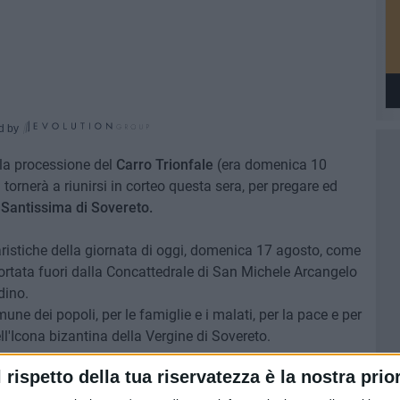
d by
la processione del
Carro Trionfale
(era domenica 10
à tornerà a riunirsi in corteo questa sera, per pregare ed
Santissima di Sovereto.
caristiche della giornata di oggi, domenica 17 agosto, come
ortata fuori dalla Concattedrale di San Michele Arcangelo
dino.
mune dei popoli, per le famiglie e i malati, per la pace e per
l'Icona bizantina della Vergine di Sovereto.
l rispetto della tua riservatezza è la nostra prior
le Arcangelo, il programma: