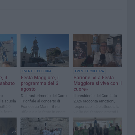
EVENTI E CULTURA
EVENTI E CULTURA
, il
Festa Maggiore, il
Barione: «La Festa
sabato
programma del 6
Maggiore si vive con il
agosto
cuore»
ro
Dal trasferimento del Carro
Il presidente del Comitato
lla scuola
Trionfale al concerto di
2026 racconta emozioni,
città è
Francesca Marini: il via
responsabilità e attese alla
la festa
ufficiale alla festa in onore
vigilia dei festeggiamenti in
di Maria SS. di Sovereto
onore di Maria SS di
Sovereto