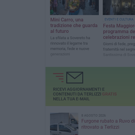
Mini Carro, una
EVENTI E CULTURA
tradizione che guarda
Festa Maggiore
al futuro
programma de
celebrazioni re
La sfilata a Sovereto ha
rinnovato il legame tra
Giorni di fede, pre
memoria, fede e nuove
fraternità nel segn
generazioni
Santissima di Sov
RICEVI AGGIORNAMENTI E
CONTENUTI DA TERLIZZI
GRATIS
NELLA TUA E-MAIL
8 AGOSTO 2026
Furgone rubato a Ruvo di
ritrovato a Terlizzi