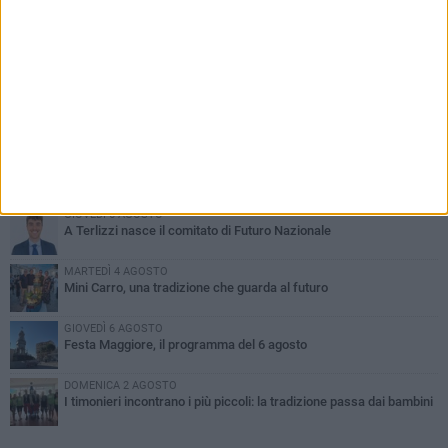
PIÙ LETTI QUESTA SETTIMANA
DOMENICA 2 AGOSTO
Incidente sulla SP231 tra Terlizzi e Bitonto
LUNEDÌ 3 AGOSTO
Gatto senza vita sul marciapiede: macabro ritrovamento in viale
dei Lilium
GIOVEDÌ 6 AGOSTO
A Terlizzi nasce il comitato di Futuro Nazionale
MARTEDÌ 4 AGOSTO
Mini Carro, una tradizione che guarda al futuro
GIOVEDÌ 6 AGOSTO
Festa Maggiore, il programma del 6 agosto
DOMENICA 2 AGOSTO
I timonieri incontrano i più piccoli: la tradizione passa dai bambini