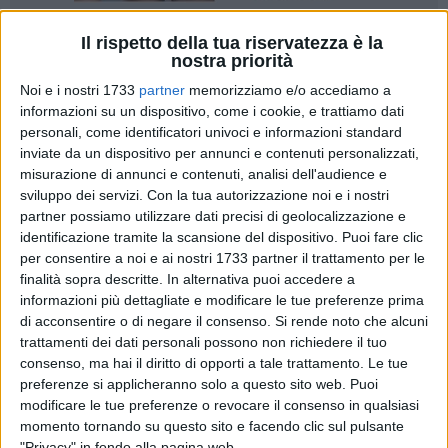
Il rispetto della tua riservatezza è la
24
A cura di
nostra priorità
FRANCESCO PITTÒ
Noi e i nostri 1733
partner
memorizziamo e/o accediamo a
informazioni su un dispositivo, come i cookie, e trattiamo dati
personali, come identificatori univoci e informazioni standard
La
Missa in Coena Domini
del Giovedì Santo rappresenta
inviate da un dispositivo per annunci e contenuti personalizzati,
l'inizio del
Triduo Pasquale.
In essa si fa memoria
misurazione di annunci e contenuti, analisi dell'audience e
dell'Ultima Cena consumata da Gesù prima della sua
sviluppo dei servizi.
Con la tua autorizzazione noi e i nostri
passione, e si commemorano l'istituzione dell'Eucarestia e
partner possiamo utilizzare dati precisi di geolocalizzazione e
del Sacerdozio Ministeriale.
identificazione tramite la scansione del dispositivo. Puoi fare clic
per consentire a noi e ai nostri 1733 partner il trattamento per le
Centinaia di fedeli si raduneranno nelle parrocchie terlizzesi
finalità sopra descritte. In alternativa puoi accedere a
per la santa messa e poi per far visita agli altari della
informazioni più dettagliate e modificare le tue preferenze prima
Reposizione. Di seguito il programma completo nelle
di acconsentire o di negare il consenso.
Si rende noto che alcuni
parrocchie e nelle chiese di Terlizzi. Un rito collettivo dal
trattamenti dei dati personali possono non richiedere il tuo
grande significato.
consenso, ma hai il diritto di opporti a tale trattamento. Le tue
Di seguito tutti gli orari delle Sante Messa a Terlizzi:
preferenze si applicheranno solo a questo sito web. Puoi
modificare le tue preferenze o revocare il consenso in qualsiasi
momento tornando su questo sito e facendo clic sul pulsante
PARROCCHIA CONCATTEDRALE DI SAN MICHELE
"Privacy" in fondo alla pagina web.