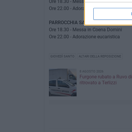
Ore 18.30 - Messa in Coena Domini
Ore 22.00 - Adorazione eucaristica
PARROCCHIA SANTA MARIA DI SOVE
Ore 18.30 - Messa in Coena Domini
Ore 22.00 - Adorazione eucaristica
GIOVEDÌ SANTO
ALTARI DELLA REPOSIZIONE
8 AGOSTO 2026
Furgone rubato a Ruvo di
ritrovato a Terlizzi