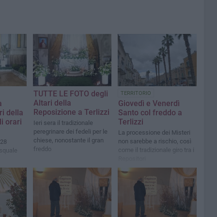
TUTTE LE FOTO degli
TERRITORIO
Altari della
a
Giovedì e Venerdì
Reposizione a Terlizzi
i della
Santo col freddo a
i orari
Terlizzi
Ieri sera il tradizionale
peregrinare dei fedeli per le
La processione dei Misteri
chiese, nonostante il gran
non sarebbe a rischio, così
 28
freddo
come il tradizionale giro tra i
asquale
Repositori