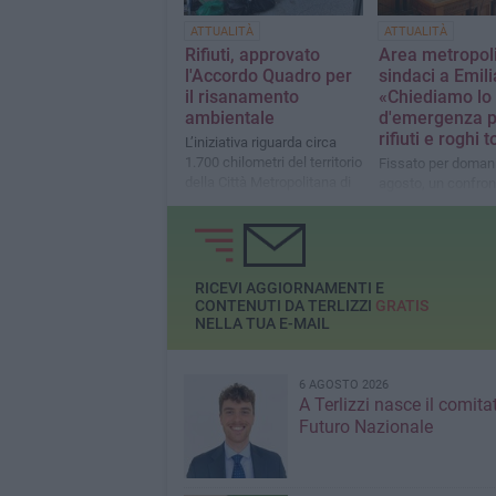
ATTUALITÀ
ATTUALITÀ
Rifiuti, approvato
Area metropoli
l'Accordo Quadro per
sindaci a Emili
il risanamento
«Chiediamo lo 
ambientale
d'emergenza p
rifiuti e roghi t
L’iniziativa riguarda circa
1.700 chilometri del territorio
Fissato per domani
della Città Metropolitana di
agosto, un confron
Bari
tecnico-operativo p
bozza del protocoll
RICEVI AGGIORNAMENTI E
CONTENUTI DA TERLIZZI
GRATIS
NELLA TUA E-MAIL
6 AGOSTO 2026
A Terlizzi nasce il comita
Futuro Nazionale