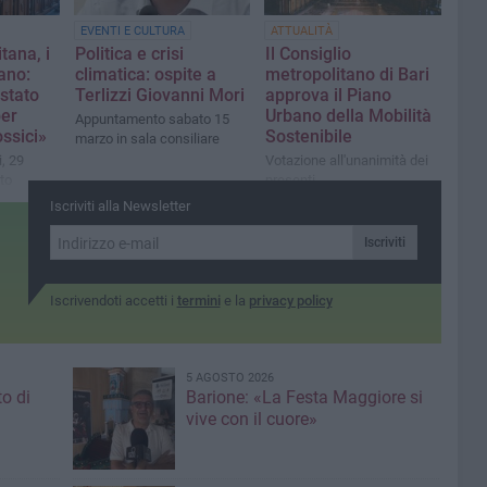
EVENTI E CULTURA
ATTUALITÀ
tana, i
Politica e crisi
Il Consiglio
ano:
climatica: ospite a
metropolitano di Bari
stato
Terlizzi Giovanni Mori
approva il Piano
er
Urbano della Mobilità
Appuntamento sabato 15
ossici»
Sostenibile
marzo in sala consiliare
, 29
Votazione all'unanimità dei
to
presenti
er la
Iscriviti alla Newsletter
o d'intesa
Iscriviti
Iscrivendoti accetti i
termini
e la
privacy policy
5 AGOSTO 2026
to di
Barione: «La Festa Maggiore si
vive con il cuore»