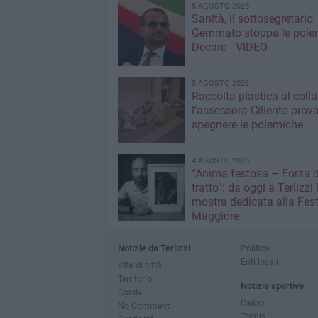
5 AGOSTO 2026
Sanità, il sottosegretario
Gemmato stoppa le pole
Decaro - VIDEO
5 AGOSTO 2026
Raccolta plastica al coll
l'assessora Ciliento prov
spegnere le polemiche
4 AGOSTO 2026
“Anima festosa – Forza d
tratto”: da oggi a Terlizzi 
mostra dedicata alla Fes
Maggiore
Notizie da Terlizzi
Politica
Enti locali
Vita di città
Territorio
Notizie sportive
Corsivi
Calcio
No Comment
Tennis