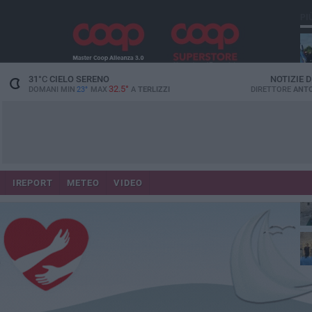
PI
31
°C
CIELO SERENO
NOTIZIE 
32.5°
DOMANI MIN
23°
MAX
A
TERLIZZI
DIRETTORE
ANTO
IREPORT
METEO
VIDEO