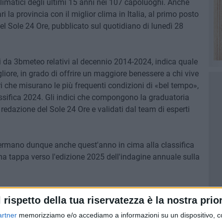
 climatici degli ultimi 15 anni nei 107 capoluoghi. Anche
i la provincia con il miglior clima in Italia, al primo posto
del Sole 24 Ore, pubblicato sul quotidiano di lunedì 28
ti da 3bmeteo relativi al decennio 2014-2024, indica quale
liore, in grado di offrire un maggiore benessere a chi vive
tri che misurano le più frequenti condizioni di «bel tempo»,
lassifica 2024. Gli indici che compongono la graduatoria
a redazione del Sole 24 Ore e validati dal team di esperti
nfermano dunque anche quest'anno in cima alla classifica
ima tappa verso l'edizione 2025 dell'indagine annuale sulla
cia si piazzano sul primo gradino del podio, dove erano
l rispetto della tua riservatezza è la nostra prior
rritori della costa Adriatica: la vicina Barletta Andria Trani,
artner
memorizziamo e/o accediamo a informazioni su un dispositivo, c
la performance media dei tre capoluoghi), e Pescara sul