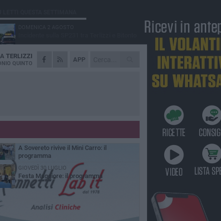
Ù LETTI QUESTA SETTIMANA
DOMENICA 2 AGOSTO
Incidente sulla SP231 tra Terlizzi e Bitonto
DA
TERLIZZI
LUNEDÌ 3 AGOSTO
APP
Gatto senza vita sul marciapiede: macabro
NIO QUINTO
ritrovamento in viale dei Lilium
MARTEDÌ 4 AGOSTO
Mini Carro, una tradizione che guarda al
futuro
DOMENICA 2 AGOSTO
I timonieri incontrano i più piccoli: la
tradizione passa dai bambini
SABATO 1 AGOSTO
A Sovereto rivive il Mini Carro: il
programma
GIOVEDÌ 30 LUGLIO
Festa Maggiore: il programma