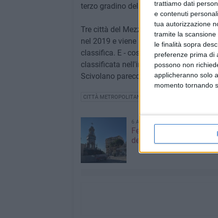
trattiamo dati person
terzo gradino del podio.
e contenuti personali
tua autorizzazione no
Tre città del Mezzogiorno, per la prima 
tramite la scansione 
nel 2019 e viene aggiornata ogni anno al
le finalità sopra des
classifica. E - cosa, questa, più consue
preferenze prima di 
classificata nell'indice di calore), Chieti
possono non richieder
applicheranno solo a
Scivolano parecchio in basso Foggia e L
momento tornando su 
CITTÀ METROPOLITANA
CLIMA
6 AGOSTO 2026
Festa Maggiore, il prog
del 6 agosto