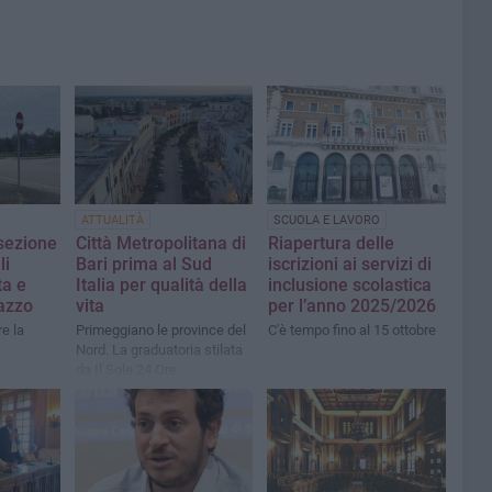
ATTUALITÀ
SCUOLA E LAVORO
rsezione
Città Metropolitana di
Riapertura delle
li
Bari prima al Sud
iscrizioni ai servizi di
ta e
Italia per qualità della
inclusione scolastica
nazzo
vita
per l’anno 2025/2026
re la
Primeggiano le province del
C'è tempo fino al 15 ottobre
Nord. La graduatoria stilata
da Il Sole 24 Ore