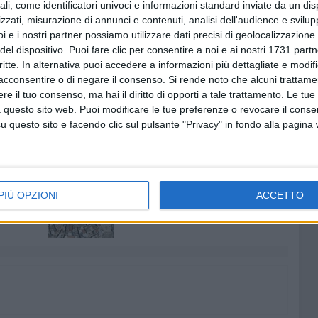
ali, come identificatori univoci e informazioni standard inviate da un di
zzati, misurazione di annunci e contenuti, analisi dell'audience e svilupp
i e i nostri partner possiamo utilizzare dati precisi di geolocalizzazione 
volta dalla pubblicazione dell'indagine (che ha debuttato
del dispositivo. Puoi fare clic per consentire a noi e ai nostri 1731 partn
 decennio più recente), occupano tutto il podio della
critte. In alternativa puoi accedere a informazioni più dettagliate e modif
ta - regnano sulla top 10, dove figurano anche Enna (prima
acconsentire o di negare il consenso.
Si rende noto che alcuni trattamen
 e Catanzaro.
e il tuo consenso, ma hai il diritto di opporti a tale trattamento. Le tue
 questo sito web. Puoi modificare le tue preferenze o revocare il conse
ecce, che pagano la prolungata siccità.
questo sito e facendo clic sul pulsante "Privacy" in fondo alla pagina
6 AGOSTO 2026
ramma
Riqualificazione Mercato Lioy, a
PIÙ OPZIONI
ACCETTO
Terlizzi arriva un milione e
mezzo di euro