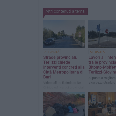
Altri contenuti a tema
ATTUALITÀ
ATTUALITÀ
Strade provinciali,
Lavori all'inte
Terlizzi chiede
tra le provincia
interventi concreti alla
Bitonto-Molfet
Città Metropolitana di
Terlizzi-Giovi
Bari
Si punta a migliora
sicurezza stradale
Videocall tra il sindaco De
Chirico ed i vertici provinciali