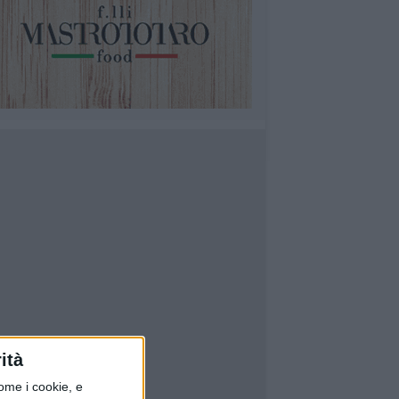
ità
ome i cookie, e