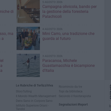
5 AGOSTO 2026
Campagna olivicola, bando per
miche di
la gestione della foresteria
Palachicoli
4 AGOSTO 2026
asso, ma
Mini Carro, una tradizione che
a a
guarda al futuro
3 AGOSTO 2026
el
Paracanoa, Michele
la
Guastamacchia è bicampione
ta
d'Italia
Le Rubriche di TerlizziViva
Ricomincio da tre
StoryTulling
Topi da biblioteca
Il Mondo Wealth Management
Secondo il fisioterapista
Dens Sano in Corpore Sano
Segnalazioni iReport
Istituto Superiore Oriani -
I
Tandoi