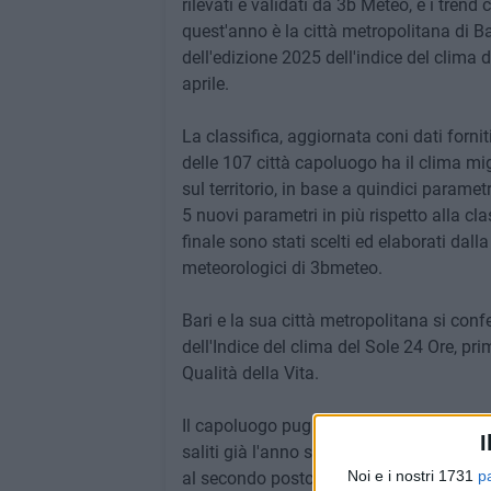
rilevati e validati da 3b Meteo, e i trend
quest'anno è la città metropolitana di Bar
dell'edizione 2025 dell'indice del clima 
aprile.
La classifica, aggiornata coni dati forni
delle 107 città capoluogo ha il clima mig
sul territorio, in base a quindici parame
5 nuovi parametri in più rispetto alla c
finale sono stati scelti ed elaborati dall
meteorologici di 3bmeteo.
Bari e la sua città metropolitana si co
dell'Indice del clima del Sole 24 Ore, pr
Qualità della Vita.
Il capoluogo pugliese e la sua ex provin
I
saliti già l'anno scorso, seguiti da due te
Noi e i nostri 1731
p
al secondo posto (i dati sono riferiti al