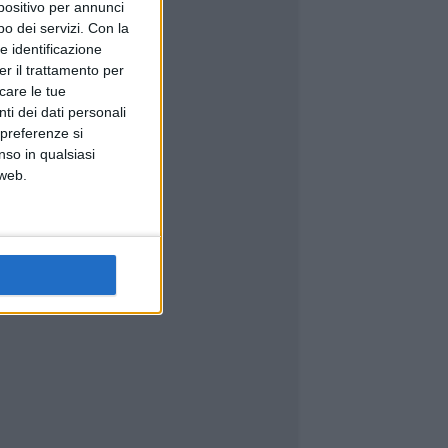
spositivo per annunci
o dei servizi.
Con la
e identificazione
er il trattamento per
icare le tue
ti dei dati personali
 preferenze si
nso in qualsiasi
 web.