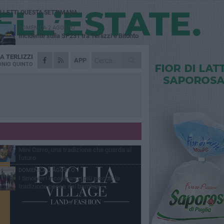
Ù LETTI QUESTA SETTIMANA
DOMENICA 2 AGOSTO
Incidente sulla SP231 tra Terlizzi e Bitonto
DA
TERLIZZI
GIOVEDÌ 6 AGOSTO
APP
A Terlizzi nasce il comitato di Futuro
NIO QUINTO
Nazionale
LUNEDÌ 3 AGOSTO
Gatto senza vita sul marciapiede: macabro
ritrovamento in viale dei Lilium
GIOVEDÌ 6 AGOSTO
Festa Maggiore, il programma del 6 agosto
MARTEDÌ 4 AGOSTO
Mini Carro, una tradizione che guarda al
futuro
DOMENICA 2 AGOSTO
I timonieri incontrano i più piccoli: la
tradizione passa dai bambini