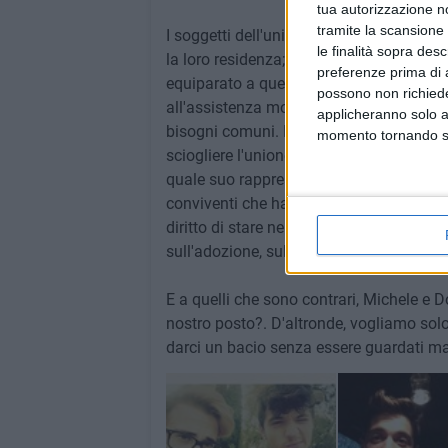
tua autorizzazione no
tramite la scansione 
I soggetti dell'unione civile, laddove fo
le finalità sopra des
la loro residenza; potranno anche decid
preferenze prima di 
equiparato a quello del matrimonio in fatto
possono non richieder
all'assistenza morale e materiale e alla 
applicheranno solo a
bisogni comuni. Le coppie omosessuali av
momento tornando su 
sciogliere l'unione civile dovranno ricor
quale suo rappresentante in caso di mala
conviventi che ha anche la proprietà del
diritto di stare nella casa. Diritti su cu
sull'adozione, sulla stepchild adoption, su
E a quelli che sono contrari, Michele e
nostro posto?. D'altronde, vogliamo solo 
darci un bacio senza essere guardati m