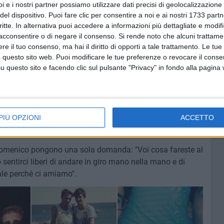
i e i nostri partner possiamo utilizzare dati precisi di geolocalizzazione 
del dispositivo. Puoi fare clic per consentire a noi e ai nostri 1733 partn
sse riconosciuta, potranno scegliere il regime patrimoniale e
critte. In alternativa puoi accedere a informazioni più dettagliate e modif
ere di assumere un cognome comune. Il loro status sarà
acconsentire o di negare il consenso.
Si rende noto che alcuni trattamen
 di diritti e doveri: l'obbligo reciproco alla fedeltà,
e il tuo consenso, ma hai il diritto di opporti a tale trattamento. Le tue
coabitazione. Entrambe le parti sono tenuti a contribuire ai
 questo sito web. Puoi modificare le tue preferenze o revocare il conse
ranno diritto alla pensione di reversibilità e per
questo sito e facendo clic sul pulsante "Privacy" in fondo alla pagina
rere al divorzio. Ciascun convivente può designare l'altro
ttia o di morte. Nel caso di morte di uno dei due
la casa di convivenza comune, il coniuge superstite ha il
i tutti sembrano essere d'accordo. Si discute invece
PIÙ OPZIONI
ACCETTO
lla possibilità cioè di adottare i figli del o della partner.
 Domenico pongono una sola domanda: "Voi cosa fareste al
sentirci liberi di andare in giro mano nella mano e di
ale perché ci amiamo".