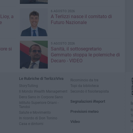
6 AGOSTO 2026
Lioy, a
A Terlizzi nasce il comitato di
e
Futuro Nazionale
5 AGOSTO 2026
ore si
Sanità, il sottosegretario
Gemmato stoppa le polemiche di
Decaro - VIDEO
Le Rubriche di TerlizziViva
Ricomincio da tre
StoryTulling
Topi da biblioteca
Il Mondo Wealth Management
Secondo il fisioterapista
Dens Sano in Corpore Sano
Segnalazioni iReport
Istituto Superiore Oriani -
I
Tandoi
R
Previsioni meteo
Salute e Movimento
T
In ricordo di Don Tonino
Video
t
Casa e dintorni